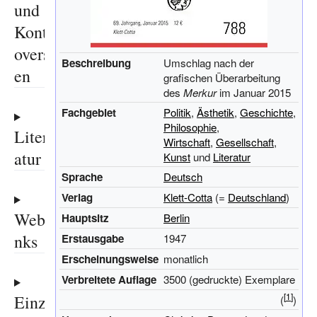
und
Kontr
overs
Beschreibung
Umschlag nach der
en
grafischen Überarbeitung
des
Merkur
im Januar 2015
Fachgebiet
Politik
,
Ästhetik
,
Geschichte
,
Philosophie
,
Liter
Wirtschaft
,
Gesellschaft
,
atur
Kunst
und
Literatur
Sprache
Deutsch
Verlag
Klett-Cotta
(=
Deutschland
)
Webli
Hauptsitz
Berlin
nks
Erstausgabe
1947
Erscheinungsweise
monatlich
Verbreitete Auflage
3500 (gedruckte) Exemplare
Einze
(
)