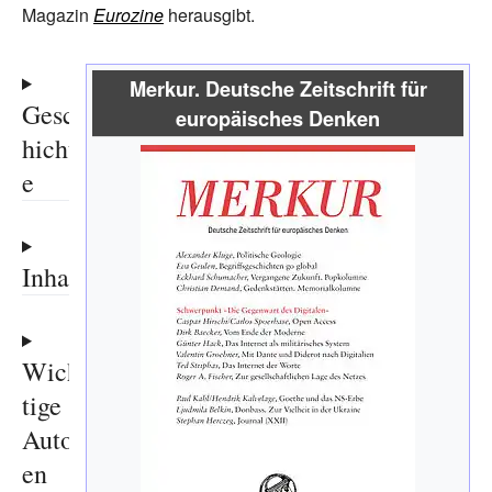
Magazin
Eurozine
herausgibt.
Merkur. Deutsche Zeitschrift für
Gesc
europäisches Denken
hicht
e
Inhalt
Wich
tige
Autor
en