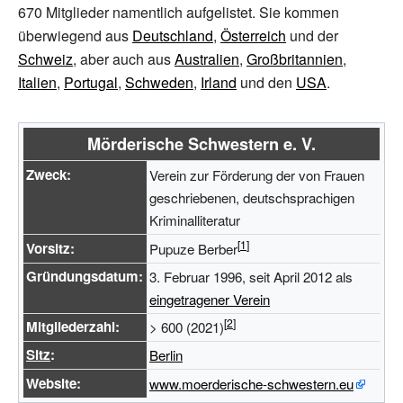
670 Mitglieder namentlich aufgelistet. Sie kommen
überwiegend aus
Deutschland
,
Österreich
und der
Schweiz
, aber auch aus
Australien
,
Großbritannien
,
Italien
,
Portugal
,
Schweden
,
Irland
und den
USA
.
Mörderische Schwestern e.
V.
Zweck:
Verein zur Förderung der von Frauen
geschriebenen, deutschsprachigen
Kriminalliteratur
Vorsitz:
Pupuze Berber
Gründungsdatum:
3. Februar 1996, seit April 2012 als
eingetragener Verein
Mitgliederzahl:
> 600 (2021)
Sitz
:
Berlin
Website:
www.moerderische-schwestern.eu