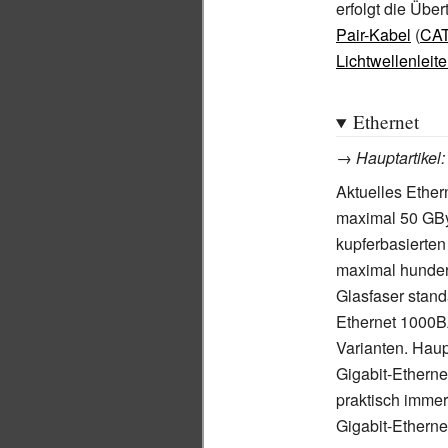
erfolgt die Übe
Pair-Kabel
(
CA
Lichtwellenleite
Ethernet
→
Hauptartikel
Aktuelles Ether
maximal 50 GB
kupferbasierten
maximal hunder
Glasfaser standa
Ethernet 1000BA
Varianten. Haup
Gigabit-Ethern
praktisch immer
Gigabit-Etherne