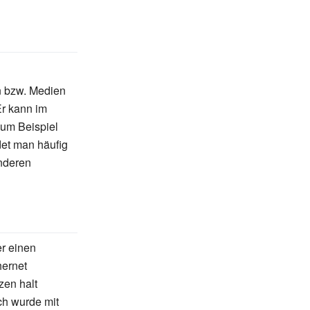
n bzw. Medien
r kann im
um Beispiel
det man häufig
nderen
r einen
hernet
zen halt
ch wurde mit