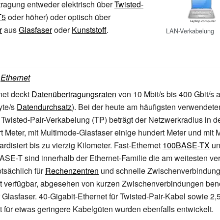
rtragung entweder elektrisch über
Twisted-
T5
oder höher) oder optisch über
r
aus
Glasfaser
oder
Kunststoff
.
LAN-Verkabelung
:
Ethernet
net deckt
Datenübertragungsraten
von 10 Mbit/s bis 400 Gbit/s a
yte/s
Datendurchsatz
). Bei der heute am häufigsten verwendete
 Twisted-Pair-Verkabelung (TP) beträgt der Netzwerkradius in d
t Meter, mit Multimode-Glasfaser einige hundert Meter und mi
rdisiert bis zu vierzig Kilometer. Fast-Ethernet
100BASE-TX
un
SE-T sind innerhalb der Ethernet-Familie die am weitesten ver
tsächlich für
Rechenzentren
und schnelle Zwischenverbindunge
et verfügbar, abgesehen von kurzen Zwischenverbindungen benö
 Glasfaser. 40-Gigabit-Ethernet für Twisted-Pair-Kabel sowie 2,5
t für etwas geringere Kabelgüten wurden ebenfalls entwickelt.