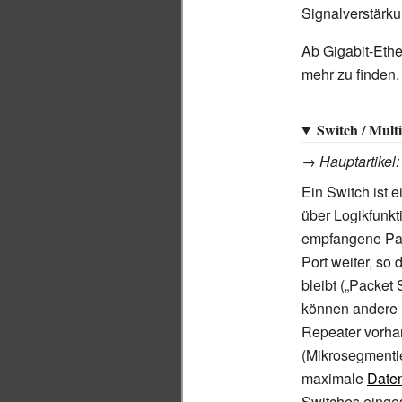
Signalverstärku
Ab Gigabit-Ethe
mehr zu finden.
Switch / Mult
→
Hauptartikel
Ein Switch ist e
über Logikfunkt
empfangene Pak
Port weiter, s
bleibt („Packet
können andere P
Repeater vorhan
(Mikrosegmentier
maximale
Date
Switches einges