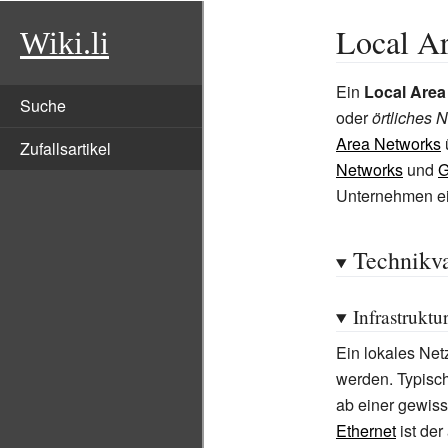
Local A
Wiki.li
Ein
Local Area
Suche
oder
örtliches 
Area Networks
Zufallsartikel
Networks
und
G
Unternehmen ei
Technikva
Infrastrukt
Ein lokales Net
werden. Typisc
ab einer gewis
Ethernet
ist der