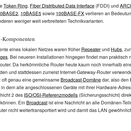
ie
Token Ring
,
Fiber Distributed Data Interface
(FDDI) und
ARC
10BASE2
,
10BASE5
sowie
100BASE-FX
verlieren an Bedeutu
anderen weniger weit verbreiteten Technikvarianten.
N-Komponenten
nte eines lokalen Netzes waren früher
Repeater
und
Hubs
, zu
dges
. Bei neueren Installationen hingegen findet man praktisch 
uter. Da herkömmliche Router heute kaum noch innerhalb ei
en und stattdessen zumeist Internet-Gateway-Router verwendet
tz oft genau eine gemeinsame
Broadcast-Domäne
dar, also den 
, in dem alle angeschlossenen Geräte mit ihrer Hardware-Adres
chicht 2 des
ISO/OSI-Referenzmodells
(Sicherungsschicht) direk
 können. Ein
Broadcast
ist eine Nachricht an alle Domänen-Teil
ter nicht weitertransportiert wird und damit das LAN gewöhnlic