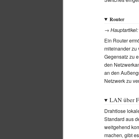
Router
→
Hauptartikel
Ein Router ermö
miteinander zu 
Gegensatz zu 
den Netzwerkan
an den Außengr
Netzwerk zu ve
LAN über 
Drahtlose loka
Standard aus d
weitgehend kom
machen, gibt es