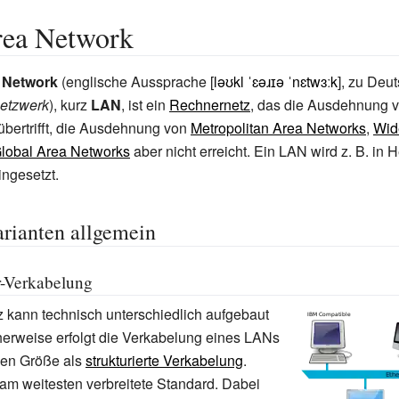
rea Network
 Network
(englische Aussprache [
ləʊkl ˈɛəɹɪə ˈnɛtwɜːk
], zu Deu
Netzwerk
), kurz
LAN
, ist ein
Rechnernetz
, das die Ausdehnung 
übertrifft, die Ausdehnung von
Metropolitan Area Networks
,
Wid
lobal Area Networks
aber nicht erreicht. Ein LAN wird z.
B. in 
ngesetzt.
rianten allgemein
ur-Verkabelung
z kann technisch unterschiedlich aufgebaut
herweise erfolgt die Verkabelung eines LANs
sen Größe als
strukturierte Verkabelung
.
 am weitesten verbreitete Standard. Dabei