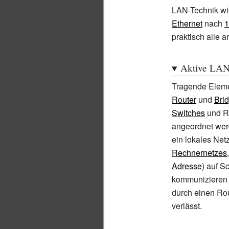
LAN-Technik w
Ethernet
nach
praktisch alle 
Aktive LA
Tragende Eleme
Router
und
Bri
Switches
und Ro
angeordnet werd
ein lokales Ne
Rechnernetzes
Adresse
) auf S
kommunizieren
durch einen Rou
verlässt.