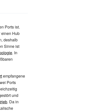
n Ports ist.
r einen Hub
n, deshalb
en Sinne ist
pologie
. In
eßbaren
rt
empfangene
wei Ports
eichzeitig
gestört und
rieb
. Da in
kalische