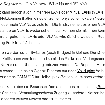
ene Segmente – LANs bzw. WLANs und VLANs
tz kann jedoch auch in mehrere LANs oder
Virtual LANs
(VLAN) u
 Netzkommunikation eines einzelnen physischen lokalen Netze
ei oder mehr VLANs aufzuteilen. Die Endsysteme des einen VL
 anderen VLANs weder sehen, noch können sie mit ihnen kom
rerer getrennter LANs oder VLANs wird üblicherweise ein Rout
ng-Funktionalität benutzt.
änen
werden durch Switches (auch Bridges) in kleinere Domänen 
 Kollisionen vermieden und somit das Risiko des Verlangsame
s Netzes durch Überlastung reduziert werden. Da Repeater-Hub
t werden und es ab Gigabit-Ethernet nur noch
Vollduplex
-Verb
sverfahrens
CSMA/CD
für Halbduplex-Betrieb kaum noch verbreit
hmer kann über die Broadcast-Domäne hinaus mittels eines
Rout
: Schicht 3, Vermittlungsschicht) Zugang zu anderen Netzen 
u anderen lokalen Netzen oder zum
Internet
.