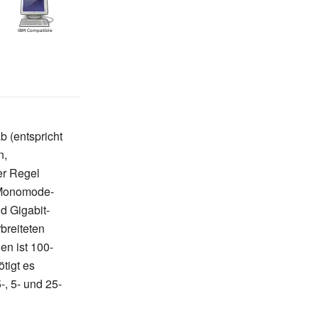
b (entspricht
n,
er Regel
t Monomode-
d Gigabit-
breiteten
n ist 100-
tigt es
-, 5- und 25-