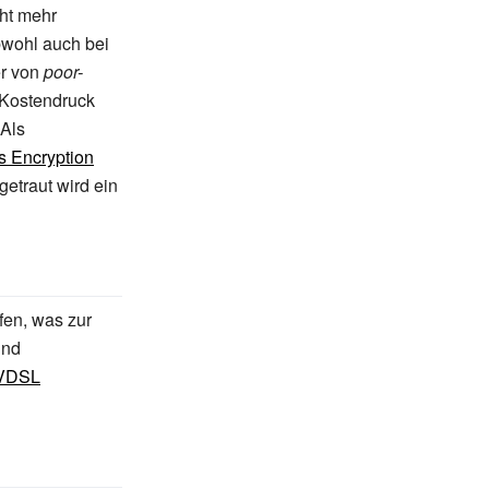
cht mehr
obwohl auch bei
er von
poor-
 Kostendruck
 Als
s Encryption
getraut wird ein
fen, was zur
ind
VDSL