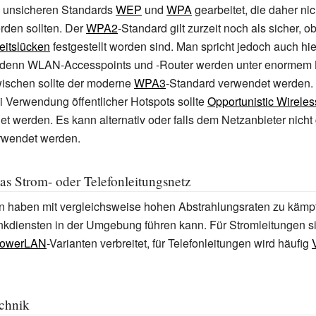
e unsicheren Standards
WEP
und
WPA
gearbeitet, die daher ni
den sollten. Der
WPA2
-Standard gilt zurzeit noch als sicher, 
eitslücken
festgestellt worden sind. Man spricht jedoch auch hi
 denn WLAN-Accesspoints und -Router werden unter enormem
wischen sollte der moderne
WPA3
-Standard verwendet werden.
 Verwendung öffentlicher Hotspots sollte
Opportunistic Wireles
 werden. Es kann alternativ oder falls dem Netzanbieter nicht 
rwendet werden.
s Strom- oder Telefonleitungsnetz
n haben mit vergleichsweise hohen Abstrahlungsraten zu kämp
nkdiensten in der Umgebung führen kann. Für Stromleitungen s
owerLAN
-Varianten verbreitet, für Telefonleitungen wird häufig
echnik