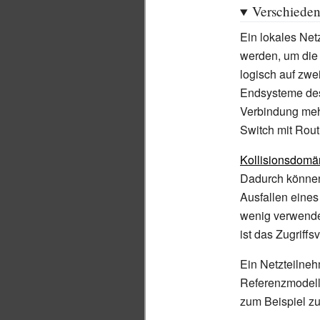
Verschied
Ein lokales Ne
werden, um die
logisch auf zw
Endsysteme des
Verbindung meh
Switch mit Routi
Kollisionsdom
Dadurch können
Ausfallen eine
wenig verwende
ist das Zugriff
Ein Netzteilne
Referenzmodell
zum Beispiel z