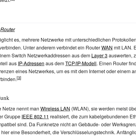
:
Router
glicht es, mehrere Netzwerke mit unterschiedlichen Protokolle
verbinden. Unter anderem verbindet ein Router
WAN
mit LAN. E
einem Switch Netzwerkaddressen aus dem
Layer 3
auswerten, z
teil aus
IP-Adressen
aus dem
TCP/IP-Modell
. Einen Router fin
enzen eines Netzwerkes, um es mit dem Internet oder einem a
rbinden.
Funk
le Netze nennt man
Wireless LAN
(WLAN), sie werden meist übe
er Gruppe
IEEE 802.11
realisiert, die zum kabelgebundenen Et
patibel sind. Da Funknetze nicht an Gebäude- oder Werksgren
 hier eine Besonderheit, die Verschlüsselungstechnik. Anfängli