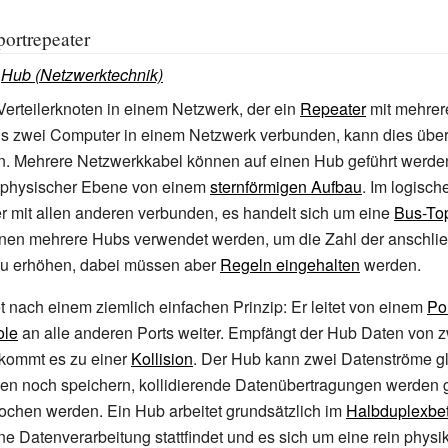
portrepeater
:
Hub (Netzwerktechnik)
 Verteilerknoten in einem Netzwerk, der ein
Repeater
mit mehrere
s zwei Computer in einem Netzwerk verbunden, kann dies übe
en. Mehrere Netzwerkkabel können auf einen Hub geführt werde
f physischer Ebene von einem
sternförmigen Aufbau
. Im logisch
r mit allen anderen verbunden, es handelt sich um eine
Bus-To
en mehrere Hubs verwendet werden, um die Zahl der anschli
u erhöhen, dabei müssen aber
Regeln eingehalten
werden.
t nach einem ziemlich einfachen Prinzip: Er leitet von einem
Po
le
an alle anderen Ports weiter. Empfängt der Hub Daten von z
o kommt es zu einer
Kollision
. Der Hub kann zwei Datenströme gl
ten noch speichern, kollidierende Datenübertragungen werden 
ochen werden. Ein Hub arbeitet grundsätzlich im
Halbduplexbet
ne Datenverarbeitung stattfindet und es sich um eine rein physi