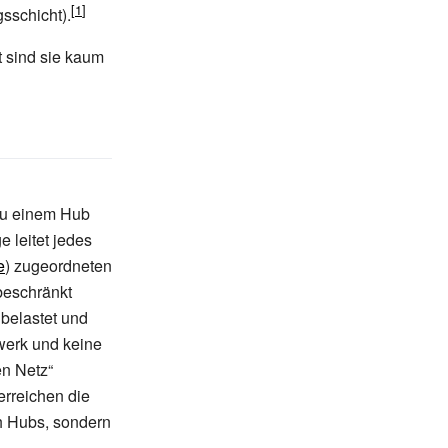
sschicht).
t sind sie kaum
 zu einem Hub
 leitet jedes
e
) zugeordneten
beschränkt
 belastet und
werk und keine
en Netz“
erreichen die
h Hubs, sondern