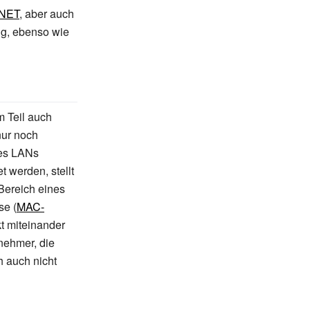
NET
, aber auch
ng, ebenso wie
m Teil auch
nur noch
nes LANs
 werden, stellt
Bereich eines
se (
MAC-
t miteinander
nehmer, die
h auch nicht