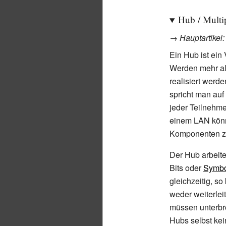
Hub / Multi
→
Hauptartikel
Ein Hub ist ein
Werden mehr al
realisiert werd
spricht man au
jeder Teilnehme
einem LAN könn
Komponenten z
Der Hub arbeite
Bits oder
Symbo
gleichzeitig, s
weder weiterlei
müssen unterbr
Hubs selbst kei