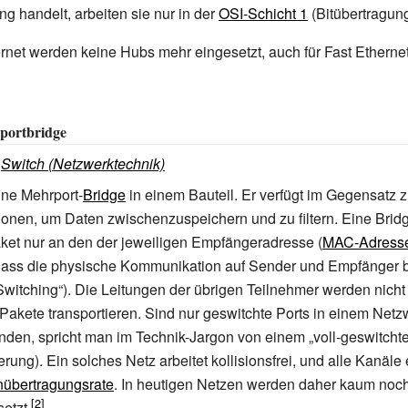
ng handelt, arbeiten sie nur in der
OSI-Schicht 1
(Bitübertragung
rnet werden keine Hubs mehr eingesetzt, auch für Fast Etherne
iportbridge
:
Switch (Netzwerktechnik)
ine Mehrport-
Bridge
in einem Bauteil. Er verfügt im Gegensatz
ionen, um Daten zwischenzuspeichern und zu filtern. Eine Bridge
et nur an den der jeweiligen Empfängeradresse (
MAC-Adress
o dass die physische Kommunikation auf Sender und Empfänger 
 Switching“). Die Leitungen der übrigen Teilnehmer werden nicht
akete transportieren. Sind nur geswitchte Ports in einem Netz
den, spricht man im Technik-Jargon von einem „voll-geswitcht
ung). Ein solches Netz arbeitet kollisionsfrei, und alle Kanäle 
nübertragungsrate
. In heutigen Netzen werden daher kaum noc
etzt.