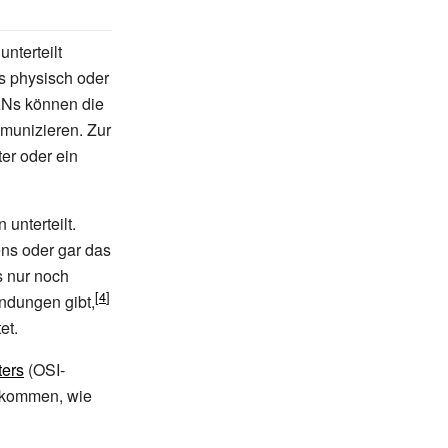
nterteilt
s physisch oder
ANs können die
munizieren. Zur
er oder ein
unterteilt.
ns oder gar das
s nur noch
indungen gibt,
et.
ers
(OSI-
bekommen, wie