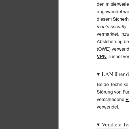
den mittlerweil
angewendet wer
diesem
Sicherh
man’s-security
,
vermarktet. Inz
Absicherung bei
(OWE) verwendet
VPN
-Tunnel ve
LAN über da
Beide Technike
Störung von Fu
verschiedene
P
verwendet.
Veraltete T