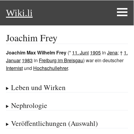
Wiki.li
Joachim Frey
Joachim Max Wilhelm Frey
(*
11. Juni
1905
in
Jena
; †
1.
Januar
1983
in
Freiburg im Breisgau
) war ein deutscher
Internist
und
Hochschullehrer
.
Leben und Wirken
Nephrologie
Veröffentlichungen (Auswahl)