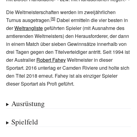
Die Weltmeisterschaften werden im zweijährlichen
Turnus ausgetragen.
Dabei ermitteln die vier besten in
der
Weltrangliste
geführten Spieler (mit Ausnahme des
amtierenden Weltmeisters) den Herausforderer, der dann
in einem Match über sieben Gewinnsätze innerhalb von
drei Tagen gegen den Titelverteidiger antritt. Seit 1994 ist
der Australier
Robert Fahey
Weltmeister in dieser
Sportart. 2016 unterlag er Camden Riviere und holte sich
den Titel 2018 erneut. Fahey ist als einziger Spieler
dieser Sportart als Profi geführt.
Ausrüstung
Spielfeld