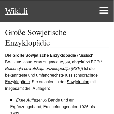
Wiki.li
Große Sowjetische
Enzyklopädie
Die
Große Sowjetische Enzyklopädie
(
russisch
Большая советская энциклопедия
, abgekürzt
БСЭ
/
Bolschaja sowetskaja enziklopedija (BSE)
) ist die
bekannteste und umfangreichste russischsprachige
Enzyklopädie
. Sie erschien in der
Sowjetunion
mit
insgesamt drei Auflagen:
Erste Auflage:
65 Bände und ein
Ergänzungsband, Erscheinungsdaten 1926 bis
1933