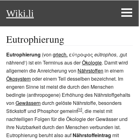
Wiki.li
Eutrophierung
Eutrophierung
(von
griech.
εύτροφος
eútrophos
, ‚gut
nährend‘) ist ein Terminus aus der
Ökologie
. Damit wird
allgemein die Anreicherung von
Nährstoffen
in einem
Ökosystem
oder einem Teil desselben bezeichnet. Im
engeren Sinne ist meist die durch den Menschen
bedingte (anthropogene) Erhöhung des Nährstoffgehalts
von
Gewässern
durch gelöste Nährstoffe, besonders
Stickstoff und Phosphor gemeint
, die meist mit
nachteiligen Folgen für die Ökologie der Gewässer und
ihre Nutzbarkeit durch den Menschen verbunden ist.
Eutrophierung beruht also auf
Nährstoffeintrag
mit