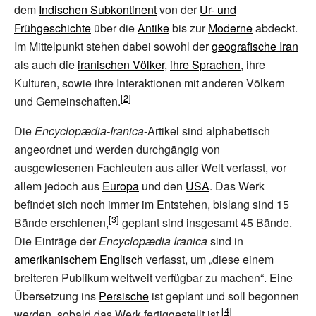
dem
Indischen Subkontinent
von der
Ur- und
Frühgeschichte
über die
Antike
bis zur
Moderne
abdeckt.
Im Mittelpunkt stehen dabei sowohl der
geografische Iran
als auch die
iranischen Völker
,
ihre Sprachen
, ihre
Kulturen, sowie ihre Interaktionen mit anderen Völkern
und Gemeinschaften.
Die
Encyclopædia-Iranica
-Artikel sind alphabetisch
angeordnet und werden durchgängig von
ausgewiesenen Fachleuten aus aller Welt verfasst, vor
allem jedoch aus
Europa
und den
USA
. Das Werk
befindet sich noch immer im Entstehen, bislang sind 15
Bände erschienen,
geplant sind insgesamt 45 Bände.
Die Einträge der
Encyclopædia Iranica
sind in
amerikanischem Englisch
verfasst, um „diese einem
breiteren Publikum weltweit verfügbar zu machen“. Eine
Übersetzung ins
Persische
ist geplant und soll begonnen
werden, sobald das Werk fertiggestellt ist.