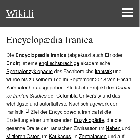
Wiki.li
Encyclopædia Iranica
Die
Encyclopædia Iranica
(abgekürzt auch
EIr
oder
EncIr
) ist eine
englischsprachige
akademische
Spezialenzyklopädie
des Fachbereichs
Iranistik
und
wurde bis zu seinem Tod im September 2018 von
Ehsan
Yarshater
herausgegeben. Sie ist ein Projekt des
Center
for Iranian Studies
der
Columbia University
und das
wichtigste und autoritativste Nachschlagewerk der
Iranistik.
Ziel der Encyclopædia Iranica ist die
Erstellung einer umfassenden
Enzyklopädie
, die die
gesamte Breite der iranischen Zivilisation im
Nahen
und
Mittleren Osten
, im
Kaukasus
, in
Zentralasien
und auf