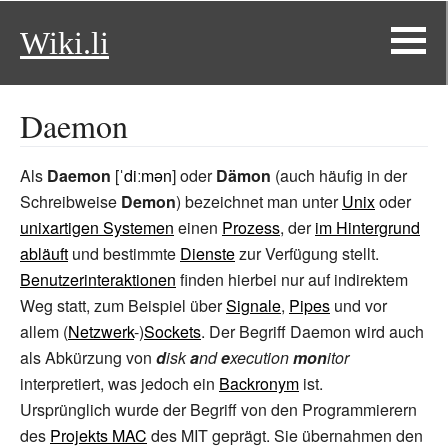
Wiki.li
Daemon
Als
Daemon
[
ˈdiːmən
] oder
Dämon
(auch häufig in der
Schreibweise
Demon
) bezeichnet man unter
Unix
oder
unixartigen Systemen
einen
Prozess
, der
im Hintergrund
abläuft
und bestimmte
Dienste
zur Verfügung stellt.
Benutzerinteraktionen
finden hierbei nur auf indirektem
Weg statt, zum Beispiel über
Signale
,
Pipes
und vor
allem (
Netzwerk
-)
Sockets
. Der Begriff Daemon wird auch
als Abkürzung von
d
isk
a
nd
e
xecution
mon
itor
interpretiert, was jedoch ein
Backronym
ist.
Ursprünglich wurde der Begriff von den Programmierern
des
Projekts MAC
des MIT geprägt. Sie übernahmen den