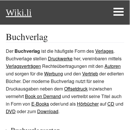
Wiki.li
Buchverlag
Der
Buchverlag
ist die häufigste Form des
Verlages
.
Buchverlage stellen
Druckwerke
her, vereinbaren mittels
Verlagsverträgen
Rechteübertragungen mit den
Autoren
und sorgen für die
Werbung
und den
Vertrieb
der edierten
Bücher. Der moderne Buchverlag nutzt für seine
Druckausgaben neben dem
Offsetdruck
inzwischen
vermehrt
Book on Demand
und vertreibt seine Titel auch
in Form von
E-Books
oder/und als
Hörbücher
auf
CD
und
DVD
oder zum
Download
.