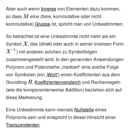
Aber auch wenn
Inverse
von Elementen dazu kommen,
so dass
{\displaystyle
eine (freie, kommutative oder nicht
kommutative)
M}
Gruppe
ist, spricht man von Unbestimmten.
So betrachtet ist eine Unbestimmte nicht mehr als ein
Symbol
{\displaystyle
, das (direkt oder auch in seiner inversen Form
{\d
X}
X^{
) mit anderen solchen zu Symbolfolgen
zusammengestellt wird. In den genannten Anwendungen
Polynom und Potenzreihe „markiert“ eine solche Folge
von Symbolen (ein
„Wort“
) einen Koeffizienten aus dem
Grundring
{\displaystyle R}
.
Koeffizientenvergleich
und Rechenregeln
(wie die komponentenweise Addition) beziehen sich auf
diese Markierung.
Eine Unbestimmte kann niemals
Nullstelle
eines
Polynoms sein und entspricht in dieser Hinsicht einer
Transzendenten
.