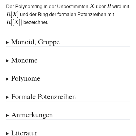
Der Polynomring in der Unbestimmten
{\displaystyle
über
{\displaystyle
wird mit
{\displaystyle
und der Ring der formalen Potenzreihen mit
X}
R}
{\displays
R[X]}
R[[X]]}
bezeichnet.
Monoid, Gruppe
Monome
Polynome
Formale Potenzreihen
Anmerkungen
Literatur