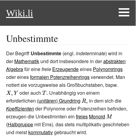
Wiki.li
Unbestimmte
Der Begriff
Unbestimmte
(engl.
indeterminate
) wird in
der
Mathematik
und dort insbesondere in der
abstrakten
Algebra
für eine
freie
Erzeugende
eines
Polynomrings
oder eines
formalen Potenzreihenrings
verwendet. Man
notiert sie vorzugsweise als Großbuchstaben, bspw.
{\display
oder auch
{\displaystyle
Unabhängig von einem
X,Y}
erforderlichen
(unitären) Grundring
T.}
{\displaystyle
in dem sich die
Koeffizienten
der Polynome oder Potenzreihen befinden,
R,}
erzeugen die Unbestimmten ein
freies
Monoid
{\displaystyle
(
Halbgruppe
mit Eins), das stets multiplikativ geschrieben
M}
und meist
kommutativ
gebraucht wird.