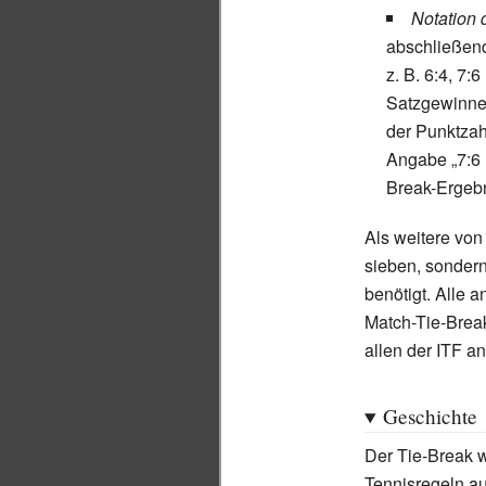
Notation 
abschließen
z.
B. 6:4, 7:
Satzgewinners
der Punktzahl
Angabe
„7:6 
Break-Ergebn
Als weitere von
sieben, sondern
benötigt. Alle 
Match-Tie-Break
allen der ITF 
Geschichte
Der Tie-Break 
Tennisregeln a