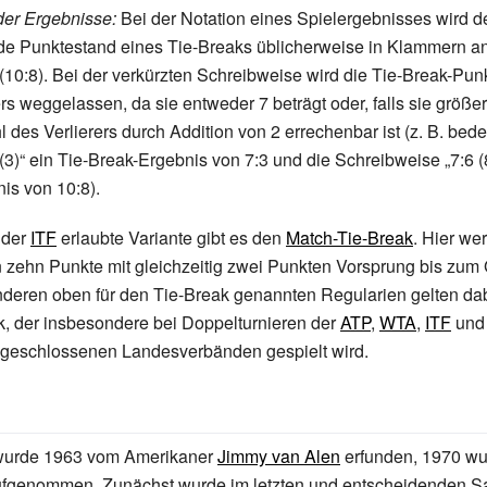
der Ergebnisse:
Bei der Notation eines Spielergebnisses wird d
de Punktestand eines Tie-Breaks üblicherweise in Klammern 
6 (10:8). Bei der verkürzten Schreibweise wird die Tie-Break-Pun
 weggelassen, da sie entweder 7 beträgt oder, falls sie größer 
 des Verlierers durch Addition von 2 errechenbar ist (z.
B. bede
(3)“
ein Tie-Break-Ergebnis von 7:3 und die Schreibweise
„7:6 (
is von 10:8).
 der
ITF
erlaubte Variante gibt es den
Match-Tie-Break
. Hier we
 zehn Punkte mit gleichzeitig zwei Punkten Vorsprung bis zum
anderen oben für den Tie-Break genannten Regularien gelten da
, der insbesondere bei Doppelturnieren der
ATP
,
WTA
,
ITF
un
angeschlossenen Landesverbänden gespielt wird.
wurde 1963 vom Amerikaner
Jimmy van Alen
erfunden, 1970 wur
ufgenommen. Zunächst wurde im letzten und entscheidenden Sat