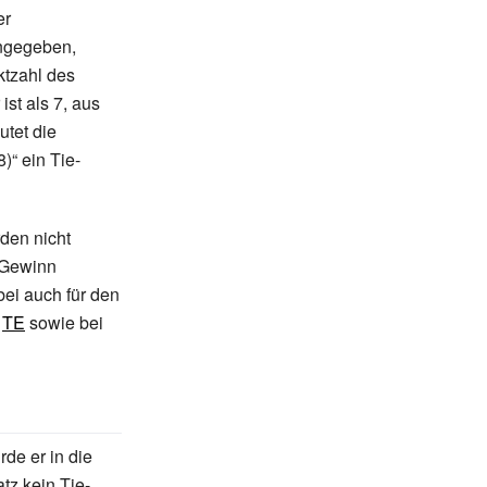
er
angegeben,
ktzahl des
ist als 7, aus
utet die
8)“
ein Tie-
rden nicht
 Gewinn
bei auch für den
d
TE
sowie bei
de er in die
z kein Tie-