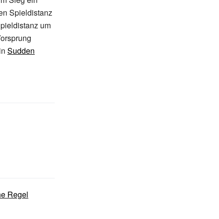
en Spieldistanz
Spieldistanz um
Vorsprung
ein
Sudden
ehe Regel