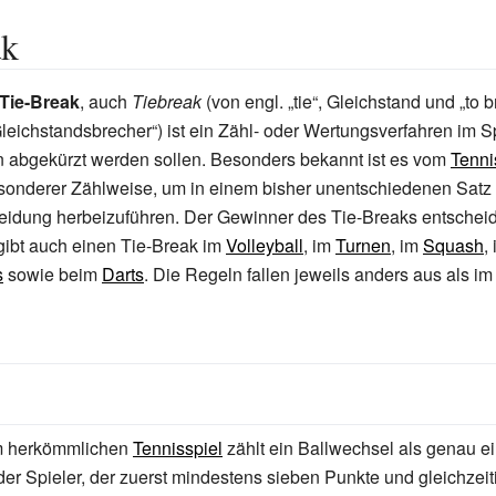
ak
Tie-Break
, auch
Tiebreak
(von engl.
„tie“
, Gleichstand und
„to 
leichstandsbrecher“
) ist ein Zähl- oder Wertungsverfahren im S
 abgekürzt werden sollen. Besonders bekannt ist es vom
Tenni
esonderer Zählweise, um in einem bisher unentschiedenen Satz
eidung herbeizuführen. Der Gewinner des Tie-Breaks entscheid
s gibt auch einen Tie-Break im
Volleyball
, im
Turnen
, im
Squash
,
s
sowie beim
Darts
. Die Regeln fallen jeweils anders aus als im
m herkömmlichen
Tennisspiel
zählt ein Ballwechsel als genau ei
r Spieler, der zuerst mindestens sieben Punkte und gleichzeit