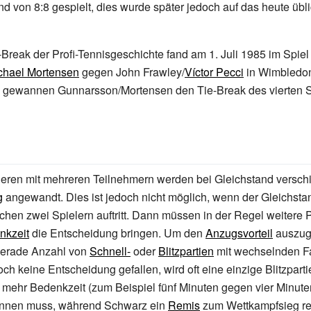
d von 8:8 gespielt, dies wurde später jedoch auf das heute übl
-Break der Profi-Tennisgeschichte fand am 1. Juli 1985 im Spie
chael Mortensen
gegen
John Frawley
/
Víctor Pecci
in Wimbledon
7:6 gewannen Gunnarsson/Mortensen den Tie-Break des vierten S
ieren mit mehreren Teilnehmern werden bei Gleichstand versch
g
angewandt. Dies ist jedoch nicht möglich, wenn der Gleichsta
hen zwei Spielern auftritt. Dann müssen in der Regel weitere P
nkzeit
die Entscheidung bringen. Um den
Anzugsvorteil
auszugl
gerade Anzahl von
Schnell-
oder
Blitzpartien
mit wechselnden Fa
ch keine Entscheidung gefallen, wird oft eine einzige Blitzpartie
 mehr Bedenkzeit (zum Beispiel fünf Minuten gegen vier Minut
innen muss, während Schwarz ein
Remis
zum Wettkampfsieg rei