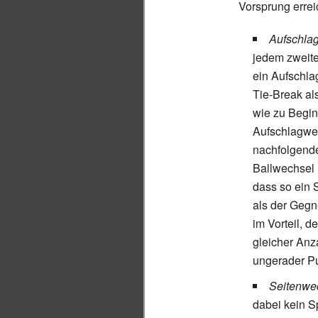
Vorsprung erreic
Aufschlag
jedem zweite
ein Aufschla
Tie-Break al
wie zu Begin
Aufschlagwec
nachfolgende
Ballwechsel 
dass so ein 
als der Gegn
im Vorteil, d
gleicher Anz
ungerader Pu
Seitenwe
dabei kein S