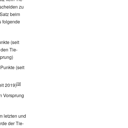
tscheiden zu
 Satz beim
s folgende
nkte (seit
 den Tie-
sprung)
Punkte (seit
it 2019)
en Vorsprung
m letzten und
rde der Tie-