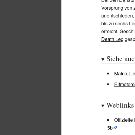
Vorsprung von z
unentschieden, 
bis zu sechs Le
erreicht. Gesch
Death Leg
gespi
Siehe au
Match-Ti
Elfmeter
Weblinks
Offiziell
5b