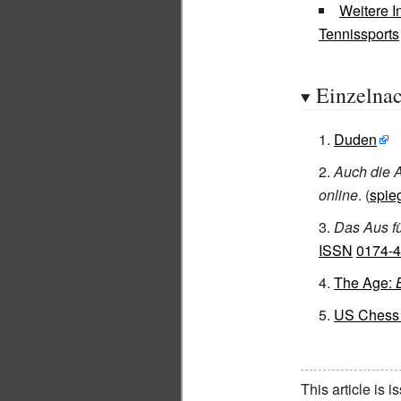
Weitere I
Tennissports
Einzelna
Duden
Auch die A
online
. (
spie
Das Aus fü
ISSN
0174-
The Age:
US Chess 
This article is 