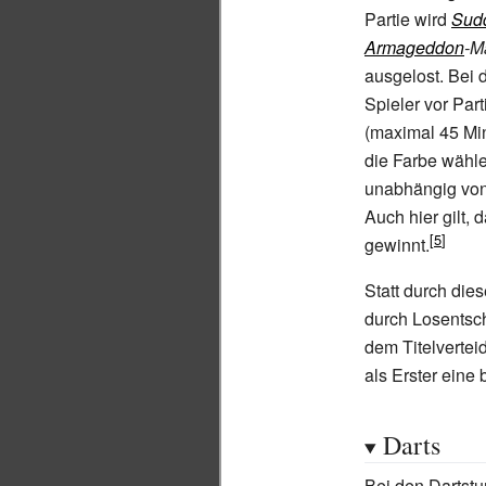
Partie wird
Sud
Armageddon
-M
ausgelost. Bei 
Spieler vor Par
(maximal 45 Min
die Farbe wähl
unabhängig von 
Auch hier gilt,
gewinnt.
Statt durch die
durch Losentsch
dem Titelvertei
als Erster eine 
Darts
Bei den Dartstu