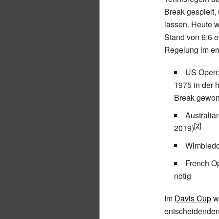
Break gespielt,
lassen. Heute w
Stand von 6:6 e
Regelung im en
US Open: 
1975 in der 
Break gewonn
Australia
2019)
Wimbledon
French Op
nötig
Im
Davis Cup
wu
entscheidenden 