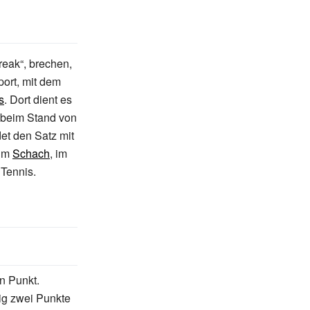
break“
, brechen,
port, mit dem
s
. Dort dient es
 beim Stand von
et den Satz mit
 im
Schach
, im
 Tennis.
n Punkt.
ig zwei Punkte