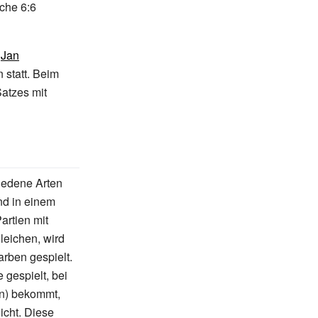
iche 6:6
l
Jan
 statt. Beim
atzes mit
iedene Arten
nd in einem
artien mit
eichen, wird
rben gespielt.
 gespielt, bei
en) bekommt,
cht. Diese