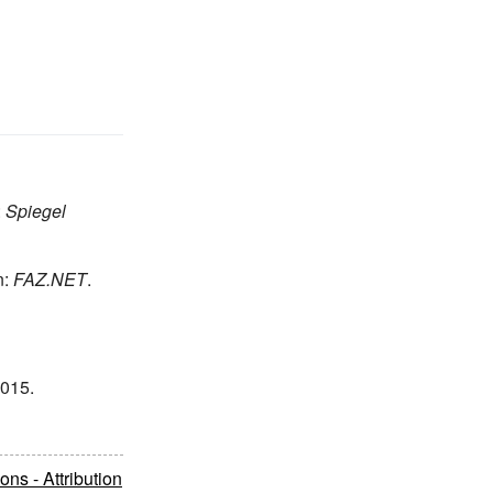
:
Spiegel
In:
FAZ.NET
.
2015.
s - Attribution