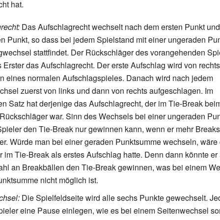
ht hat.
recht:
Das Aufschlagrecht wechselt nach dem ersten Punkt un
n Punkt, so dass bei jedem Spielstand mit einer ungeraden 
gwechsel stattfindet. Der Rückschläger des vorangehenden Spie
s Erster das Aufschlagrecht. Der erste Aufschlag wird von rechts
n eines normalen Aufschlagspieles. Danach wird nach jedem
hsel zuerst von links und dann von rechts aufgeschlagen. Im
n Satz hat derjenige das Aufschlagrecht, der im Tie-Break bei
Rückschläger war. Sinn des Wechsels bei einer ungeraden Pun
Spieler den Tie-Break nur gewinnen kann, wenn er mehr Breaks 
er. Würde man bei einer geraden Punktsumme wechseln, wäre 
er im Tie-Break als erstes Aufschlag hatte. Denn dann könnte er
ahl an Breakbällen den Tie-Break gewinnen, was bei einem We
nktsumme nicht möglich ist.
chsel:
Die Spielfeldseite wird alle sechs Punkte gewechselt. Je
pieler eine Pause einlegen, wie es bei einem Seitenwechsel sons