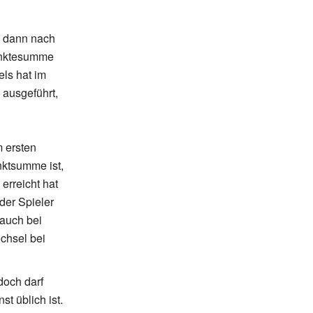
d dann nach
Punktesumme
ls hat im
 ausgeführt,
m ersten
ktsumme ist,
erreicht hat
der Spieler
 auch bei
chsel bei
doch darf
t üblich ist.