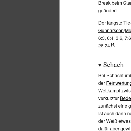
Break beim Stan
geändert.
Der längste Tie
Gunnarsson
/
Mi
6:3, 6:4, 3:6, 
26:24.
Schach
Bei Schachturn
der
Feinwertun
Wettkampf zwisc
verkürzter
Bede
zunächst eine 
Ist auch dann no
der Weiß etwas
dafür aber gew