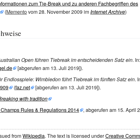
nformationen zum Tie-Break und zu anderen Fachbegriffen des
(
Memento
vom 28. November 2009 im
Internet Archive
)
chweise
ustralian Open führen Tiebreak im entscheidenden Satz ein
. In
gel.de
[
abgerufen am 13.
Juli 2019
]
).
r Endlosspiele: Wimbledon führt Tiebreak im fünften Satz ein
. 
4909
(
faz.net
[
abgerufen am 13.
Juli 2019
]
).
Breaking with tradition
Champs Rules & Regulations 2014
, abgerufen am 15. April 
issued from
Wikipedia
. The text is licensed under
Creative Common