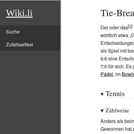
Tie-Bre
Wiki.li
Der oder das
Suche
wörtlich etwa
„G
Entscheidungen
Zufallsartikel
als Spiel mit b
6:6 eine Entsch
7:6 für sich. E
Pádel
, im
Bowl
Tennis
Zählweise
Anders als bei
Gewonnen hat de