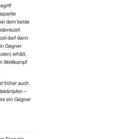
egriff
gspartie
 bei dem beide
edenkzeit
bot darf dann
ein Gegner
ten) erhält.
en Wettkampf
d früher auch
ftskämpfen –
bis ein Gegner
m Sieg ein