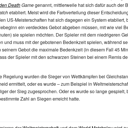
den Death
Game
genannt, mittlerweile hat sich dafür auch der B
atch
etabliert. Meist wird die Farbverteilung dieser Entscheidun
den US-Meisterschaften hat sich dagegen ein System etabliert,
tiebeginn ein verdecktes Gebot abgeben müssen, mit wie viel B
uten) sie spielen möchten. Der Spieler mit dem niedrigeren Ge
en und muss mit der gebotenen Bedenkzeit spielen, während s
seinem Gebot die maximale Bedenkzeit (in diesem Fall 45 Minu
 dass der Spieler mit den schwarzen Steinen bei einem Remis d
se Regelung wurden die Sieger von Wettkämpfen bei Gleichstan
eid ermittelt, oder es wurde – zum Beispiel in Weltmeisterscha
diger der Sieg zugesprochen. Oder es wurde so lange gespielt, 
bestimmte Zahl an Siegen erreicht hatte.
rnieren der
Weltmeisterschaft
und dem
World Matchplay
wird zu