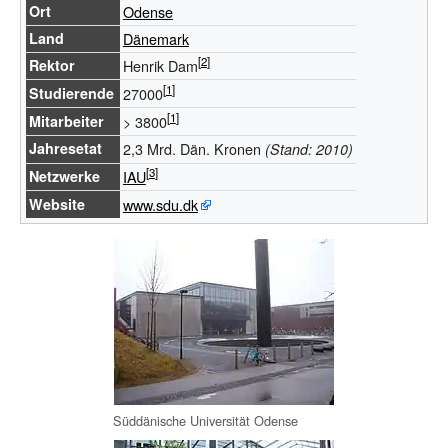
Ort
Odense
Land
Dänemark
Rektor
Henrik Dam
Studierende
27000
Mitarbeiter
> 3800
Jahresetat
2,3 Mrd. Dän. Kronen
(Stand: 2010)
Netzwerke
IAU
Website
www.sdu.dk
Süddänische Universität Odense