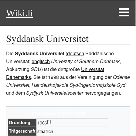
Wiki.li
Syddansk Universitet
Die
Syddansk Universitet
(
deutsch
Süddänische
Universität
;
englisch
University of Southern Denmark
,
Abkürzung
SDU
) ist die drittgrößte
Universität
Dänemarks
. Sie ist 1998 aus der Vereinigung der
Odense
Universitet
,
Handelshøjskole Syd/Ingeniørhøjskole Syd
und dem
Sydjysk Universitetscenter
hervorgegangen.
Syddansk Universitet
Gründung
1966
Trägerschaft
staatlich