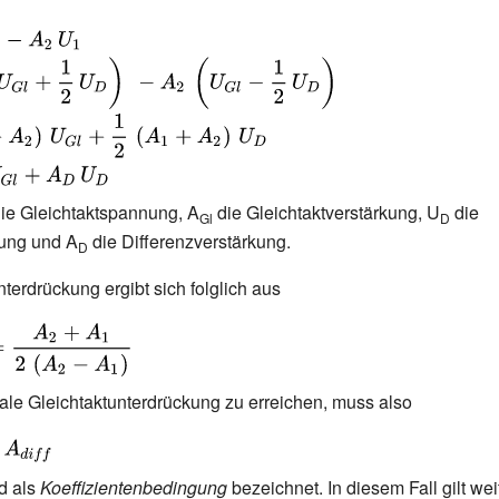
,U_{2}-
\left(U_{Gl}+
 U_{a}=\left(A_{1}-
,U_{D}\right)\
U_{Gl}+{\frac {1}
_{Gl}-{\frac
{1}+A_{2}\right)\,U_{D}}
right)}
\,U_{Gl}+A_{D}\,U_{D}}
ie Gleichtaktspannung, A
die Gleichtaktverstärkung, U
die
Gl
D
ung und A
die Differenzverstärkung.
D
terdrückung ergibt sich folglich aus
le Gleichtaktunterdrückung zu erreichen, muss also
_{diff}}
}
rd als
Koeffizientenbedingung
bezeichnet. In diesem Fall gilt wei