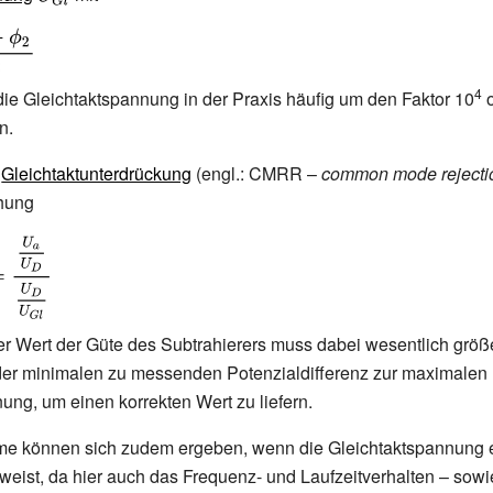
U_{Gl}}
4
ie Gleichtaktspannung in der Praxis häufig um den Faktor 10
o
n.
laystyle
r
Gleichtaktunterdrückung
(engl.: CMRR –
common mode rejectio
chung
r Wert der Güte des Subtrahierers muss dabei wesentlich größe
 der minimalen zu messenden Potenzialdifferenz zur maximalen
ung, um einen korrekten Wert zu liefern.
me können sich zudem ergeben, wenn die Gleichtaktspannung 
eist, da hier auch das Frequenz- und Laufzeitverhalten
– sowi