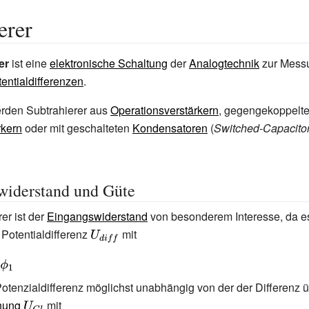
erer
er
ist eine
elektronische Schaltung
der
Analogtechnik
zur Mess
tentialdifferenzen
.
erden Subtrahierer aus
Operationsverstärkern
, gegengekoppelt
rkern
oder mit geschalteten
Kondensatoren
(
Switched-Capacitor
widerstand und Güte
er ist der
Eingangswiderstand
von besonderem Interesse, da e
Potentialdifferenz
{\displaystyle
mit
U_{diff}}
e Potenzialdifferenz möglichst unabhängig von der der Differenz 
nung
{\displaystyle
mit