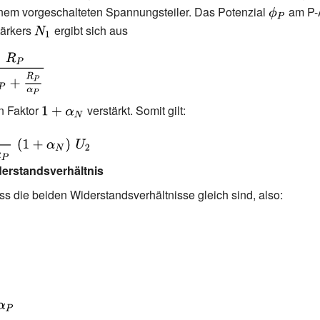
 einem vorgeschalteten Spannungsteiler. Das Potenzial
{\displays
am P-
tärkers
{\displaystyle
ergibt sich aus
\phi _{P}}
N_{1}}
n Faktor
{\displaystyle
verstärkt. Somit gilt:
1+\alpha
_{N}}
\alpha
derstandsverhältnis
a
ass die beiden Widerstandsverhältnisse gleich sind, also:
+\alpha
_{2}}