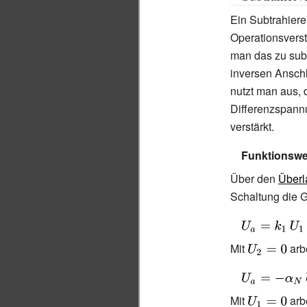
{\frac {\Delta
Ein Subtrahiere
A}
Operationsverst
{2}})\right)}}}
man das zu subt
inversen Anschl
nutzt man aus, 
Differenzspann
verstärkt.
Funktionswe
Über den
Überl
Schaltung die 
{\displaystyle
U_{a}=k_{1}\,
Mit
{\displaystyl
arbe
U_{2}=0}
{\displaystyle
U_{a}=-
Mit
{\displaystyl
arbe