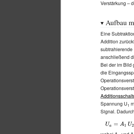
Verstärkung
– d
Aufbau mi
Eine Subtraktion
Addition zurüc
subtrahierende 
anschließend di
Bei der im Bild
die Eingangss
Operationsverst
Operationsverst
Additionsschal
Spannung U
mi
1
Signal. Dadurc
{\displaystyle
U_{a}=A_{1}\