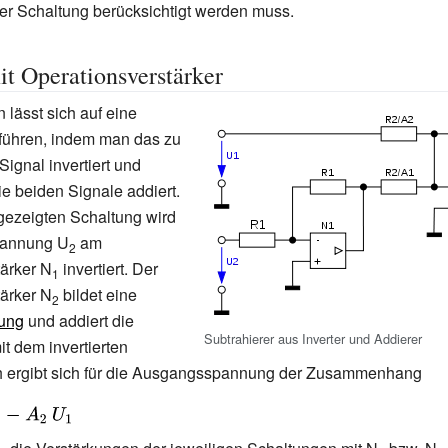
er Schaltung berücksichtigt werden muss.
t Operationsverstärker
 lässt sich auf eine
kführen, indem man das zu
Signal invertiert und
e beiden Signale addiert.
 gezeigten Schaltung wird
pannung U
am
2
ärker N
invertiert. Der
1
ärker N
bildet eine
2
tung
und addiert die
Subtrahierer aus Inverter und Addierer
t dem invertierten
h ergibt sich für die Ausgangsspannung der Zusammenhang
,U_{2}-