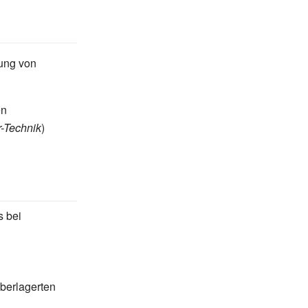
ung von
en
-Technik
)
s bei
überlagerten