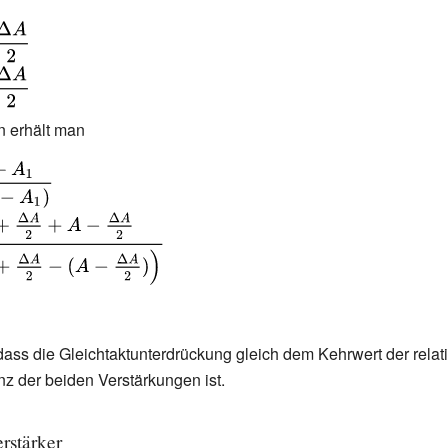
n erhält man
}
dass die Gleichtaktunterdrückung gleich dem Kehrwert der relat
z der beiden Verstärkungen ist.
rstärker