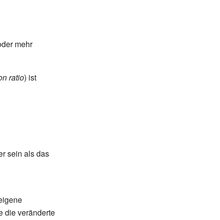
der mehr
n ratio
) ist
r sein als das
eigene
e die veränderte