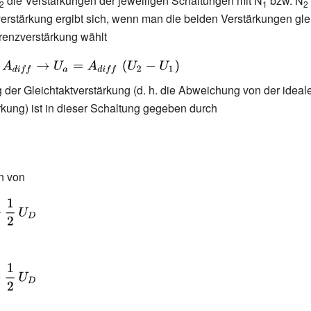
die Verstärkungen der jeweiligen Schaltungen mit N
bzw. N
2
1
2
verstärkung ergibt sich, wenn man die beiden Verstärkungen gle
erenzverstärkung wählt
_{diff}\to
der Gleichtaktverstärkung (d. h. die Abweichung von der ideal
\,\left(U_{2}-
rkung) ist in dieser Schaltung gegeben durch
n von
}+
-