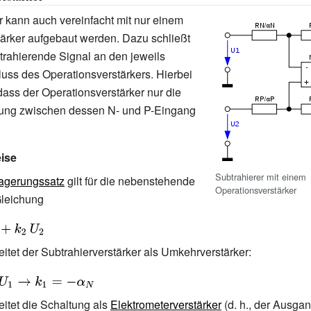
r kann auch vereinfacht mit nur einem
ärker aufgebaut werden. Dazu schließt
rahierende Signal an den jeweils
uss des Operationsverstärkers. Hierbei
dass der Operationsverstärker nur die
ung zwischen dessen N- und P-Eingang
ise
Subtrahierer mit einem
agerungssatz
gilt für die nebenstehende
Operationsverstärker
Gleichung
U_{1}+k_{2}\,U_{2}}
e
itet der Subtrahierverstärker als Umkehrverstärker:
e
itet die Schaltung als
Elektrometerverstärker
(d. h., der Ausgan