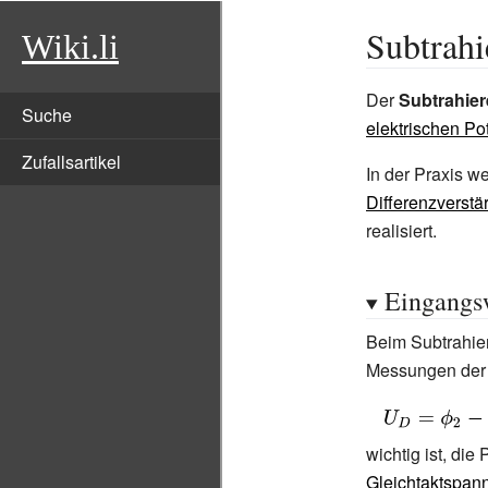
Subtrahi
Wiki.li
Der
Subtrahier
Suche
elektrischen Po
Zufallsartikel
In der Praxis w
Differenzverstä
realisiert.
Eingangs
Beim Subtrahier
Messungen der 
{\displaystyle
U_{D}=\phi
wichtig ist, di
_{2}-\phi
Gleichtaktspan