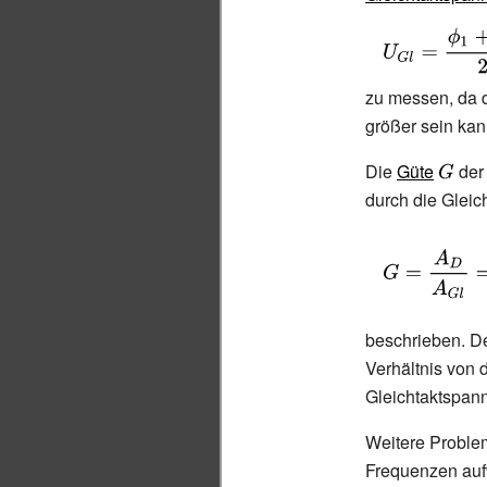
_{1}}
{\displaystyle
U_{Gl}={\frac
{\phi
zu messen, da d
_{1}+\phi
größer sein kan
_{2}}{2}}}
Die
Güte
{\disp
de
durch die Glei
G}
{\displaystyle
G={\frac
{A_{D}}
{A_{Gl}}}=
beschrieben. De
{\frac {\frac
Verhältnis von
{U_{a}}
Gleichtaktspann
{U_{D}}}{\frac
Weitere Proble
{U_{D}}
Frequenzen aufw
{U_{Gl}}}}}