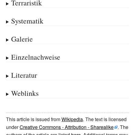
Terraristik
Systematik
Galerie
Einzelnachweise
Literatur
Weblinks
This article is issued from
Wikipedia
. The text is licensed
under
Creative Commons - Attribution - Sharealike
. The
authors of the article are listed
here
. Additional terms may