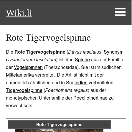
Wiki.li
Rote Tigervogelspinne
Die
Rote Tigervogelspinne
(
Davus fasciatus
,
Synonym
:
Cyclosternum fasciatum
) ist eine
Spinne
aus der Familie
der
Vogelspinnen
(Theraphosidae). Sie ist im südlichen
Mittelamerika
verbreitet. Die Art ist nicht mit der
namentlich ähnlichen und in Süd
indien
verbreiteten
Tigervogelspinne
(
Poecilotheria regalis
) aus der
monotypischen Unterfamilie der
Poecilotheriinae
zu
verwechseln.
Rote Tigervogelspinne