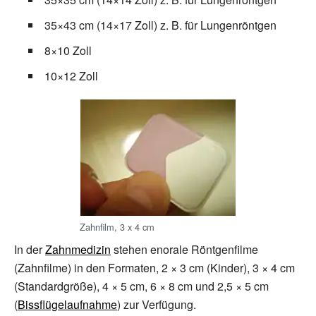
35×43 cm (14×17 Zoll) z.
B. für Lungenröntgen
8×10 Zoll
10×12 Zoll
Zahnfilm, 3
x
4
cm
In der
Zahnmedizin
stehen enorale Röntgenfilme
(Zahnfilme) in den Formaten, 2 × 3 cm (Kinder), 3 × 4 cm
(Standardgröße), 4 × 5 cm, 6 × 8 cm und 2,5 × 5 cm
(
Bissflügelaufnahme
) zur Verfügung.