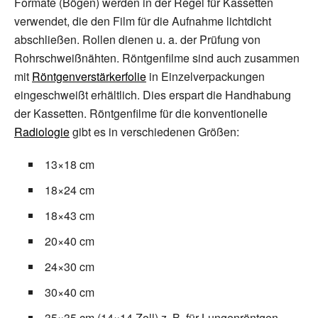
Formate (Bögen) werden in der Regel für Kassetten
verwendet, die den Film für die Aufnahme lichtdicht
abschließen. Rollen dienen u.
a. der Prüfung von
Rohrschweißnähten. Röntgenfilme sind auch zusammen
mit
Röntgenverstärkerfolie
in Einzelverpackungen
eingeschweißt erhältlich. Dies erspart die Handhabung
der Kassetten. Röntgenfilme für die konventionelle
Radiologie
gibt es in verschiedenen Größen:
13×18 cm
18×24 cm
18×43 cm
20×40 cm
24×30 cm
30×40 cm
35×35 cm (14×14 Zoll) z.
B. für Lungenröntgen