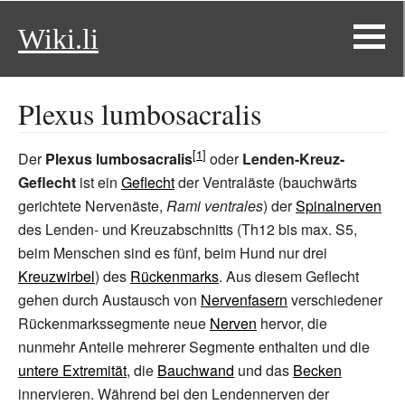
Wiki.li
Plexus lumbosacralis
Der
Plexus lumbosacralis
oder
Lenden-Kreuz-
Geflecht
ist ein
Geflecht
der Ventraläste (bauchwärts
gerichtete Nervenäste,
Rami ventrales
) der
Spinalnerven
des Lenden- und Kreuzabschnitts (Th12 bis max. S5,
beim Menschen sind es fünf, beim Hund nur drei
Kreuzwirbel
) des
Rückenmarks
. Aus diesem Geflecht
gehen durch Austausch von
Nervenfasern
verschiedener
Rückenmarkssegmente neue
Nerven
hervor, die
nunmehr Anteile mehrerer Segmente enthalten und die
untere Extremität
, die
Bauchwand
und das
Becken
innervieren. Während bei den Lendennerven der