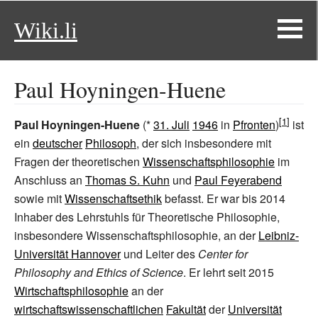
Wiki.li
Paul Hoyningen-Huene
Paul Hoyningen-Huene
(*
31. Juli
1946
in
Pfronten
)
ist
ein
deutscher
Philosoph
, der sich insbesondere mit
Fragen der theoretischen
Wissenschaftsphilosophie
im
Anschluss an
Thomas S. Kuhn
und
Paul Feyerabend
sowie mit
Wissenschaftsethik
befasst. Er war bis 2014
Inhaber des Lehrstuhls für Theoretische Philosophie,
insbesondere Wissenschaftsphilosophie, an der
Leibniz-
Universität Hannover
und Leiter des
Center for
Philosophy and Ethics of Science
. Er lehrt seit 2015
Wirtschaftsphilosophie
an der
wirtschaftswissenschaftlichen
Fakultät
der
Universität