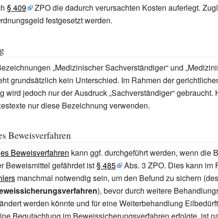
ch
§
409
ZPO die dadurch verursachten Kosten auferlegt. Zug
rdnungsgeld festgesetzt werden.
g
ezeichnungen „Medizinischer Sachverständiger“ und „Medizini
eht grundsätzlich kein Unterschied. Im Rahmen der gerichtliche
wird jedoch nur der Ausdruck „Sachverständiger“ gebraucht. Hi
zestexte nur diese Bezeichnung verwenden.
es Beweisverfahren
ges Beweisverfahren
kann ggf. durchgeführt werden, wenn die
er Beweismittel gefährdet ist
§
485
Abs.
3 ZPO. Dies kann im F
lers
manchmal notwendig sein, um den Befund zu sichern (des
eweissicherungsverfahren
), bevor durch weitere Behandlu
ändert werden könnte und für eine Weiterbehandlung Eilbedürfti
eine Begutachtung im Beweissicherungsverfahren erfolgte, ist n