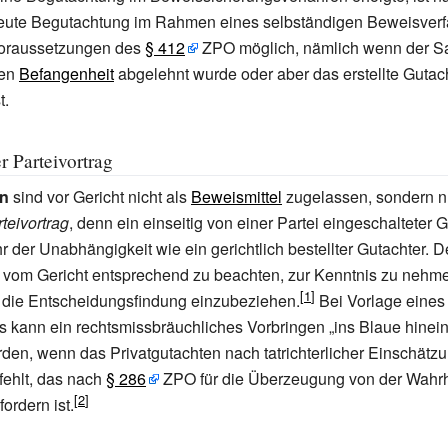
eute Begutachtung im Rahmen eines selbständigen Beweisverf
Voraussetzungen des
§
412
ZPO möglich, nämlich wenn der S
gen
Befangenheit
abgelehnt wurde oder aber das erstellte Gutac
t.
er Parteivortrag
en
sind vor Gericht nicht als
Beweismittel
zugelassen, sondern n
rteivortrag
, denn ein einseitig von einer Partei eingeschalteter G
 der Unabhängigkeit wie ein gerichtlich bestellter Gutachter. De
st vom Gericht entsprechend zu beachten, zur Kenntnis zu nehme
 die Entscheidungsfindung einzubeziehen.
Bei Vorlage eines
s kann ein rechtsmissbräuchliches Vorbringen „ins Blaue hinein
den, wenn das Privatgutachten nach tatrichterlicher Einschätz
ehlt, das nach
§
286
ZPO für die Überzeugung von der Wahrh
ordern ist.