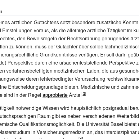
on
eines ärztlichen Gutachtens setzt besondere zusätzliche Kenntn
Einstellungen voraus, als die alleinige ärztliche Tätigkeit im ku
echtes, den Beweisregeln der Rechtsordnung genügendes ärzt
llen zu können, muss der Gutachter über solide fachmedizinis
herungsrechtliche Grundkenntnisse verfügen. Er soll darin geübt
nde) Perspektive durch eine ursachenfeststellende Perspektive z
n verfahrensbeteiligten medizinischen Laien, die aus gesundhe
ehungsweise deren fehlerbedingter Verursachung rechtswirksa
 eine Entscheidungsgrundlage bieten. Medizinische und zahnme
e sind in der Regel
approbierte
Ärzte.
ätigkeit notwendige Wissen wird hauptsächlich postgradual ber
 deutschsprachigen Raum gibt es neben verschiedenen Weiterbi
mische Qualifikationsmöglichkeit. Die Universität Basel bietet 
asterstudium in Versicherungsmedizin an, das interdisziplinär u