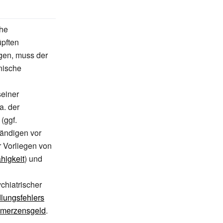
che
üpften
gen, muss der
nische
seiner
a. der
(ggf.
tändigen vor
 Vorliegen von
higkeit
) und
hiatrischer
lungsfehlers
merzensgeld
.