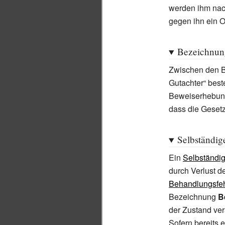
werden ihm na
gegen ihn ein O
Bezeichnun
Zwischen den B
Gutachter“ best
Beweiserhebung 
dass die Geset
Selbständig
Ein
Selbständi
durch Verlust d
Behandlungsfeh
Bezeichnung
B
der Zustand ver
Sofern bereits 