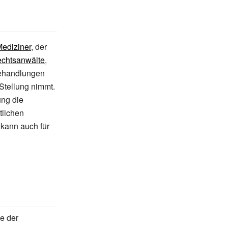
ediziner
, der
chtsanwälte
,
behandlungen
Stellung nimmt.
ung die
tlichen
 kann auch für
e der