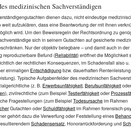
es medizinischen Sachverständigen
erständigengutachten dienen dazu, nicht eindeutige medizinis
 weit aufzuklären, dass eine Beantwortung der mit ihnen verkn
öglich wird. Um den Beweisregeln der Rechtsordnung zu genü
chverständige sich in seinem Gutachten auf gesicherte medizi
schränken. Nur der objektiv belegbare – und damit auch in der
 reproduzierbare Befund (
Reliabilität
) eröffnet die Möglichkeit 
chtlich der rechtlichen Konsequenzen, im Schadensfall also u.
er einmaligen
Entschädigung
bzw. dauerhaften Rentenleistung 
eistung). Typische Aufgabenfelder des medizinischen Sachvers
ialgerichtliche (z.
B.
Erwerbsunfähigkeit
,
Berufsunfähigkeit
oder
ten
), zivilrechtliche (zum Beispiel
Testierfähigkeit
oder
Prozessfä
liche Fragestellungen (zum Beispiel
Todesursache
im Rahmen
scher
Gutachten oder
Schuldfähigkeit
im Rahmen forensisch-psyc
ner gehört dazu die Verwerfung oder Feststellung eines
Behand
 resultierendem
Schadensersatz
, Honorarrückforderung und
Sch