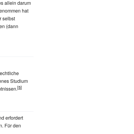
es allein darum
rgenommen hat
 selbst
en (dann
echtliche
senes Studium
tnissen.
d erfordert
n. Für den