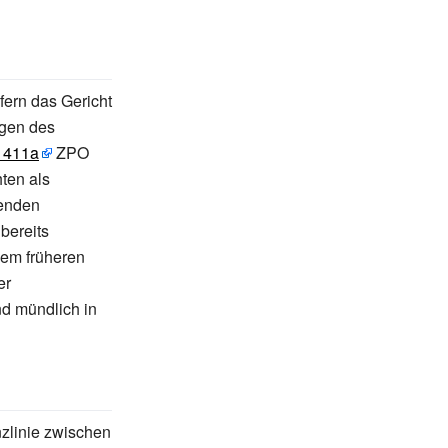
ofern das Gericht
ngen des
411a
ZPO
ten als
fenden
bereits
nem früheren
er
nd mündlich in
zlinie zwischen