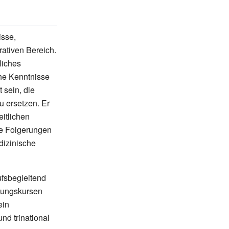
isse,
rativen Bereich.
liches
che Kenntnisse
 sein, die
u ersetzen. Er
itlichen
me Folgerungen
dizinische
ufsbegleitend
ldungskursen
ein
nd trinational