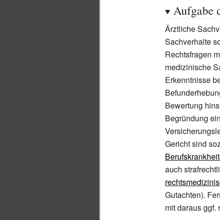
Aufgabe d
Ärztliche Sachv
Sachverhalte so
Rechtsfragen m
medizinische Sa
Erkenntnisse be
Befunderhebung
Bewertung hinsi
Begründung ein
Versicherungsl
Gericht sind soz
Berufskrankhei
auch strafrecht
rechtsmedizini
Gutachten). Fer
mit daraus ggf.