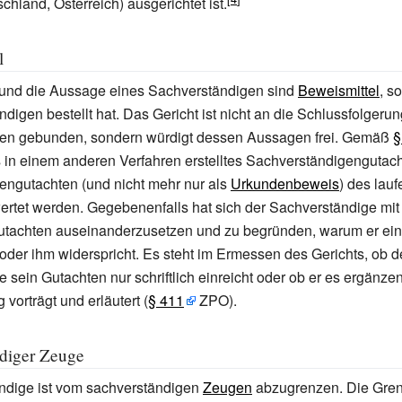
chland, Österreich) ausgerichtet ist.
l
und die Aussage eines Sachverständigen sind
Beweismittel
, s
digen bestellt hat. Das Gericht ist nicht an die Schlussfolgeru
en gebunden, sondern würdigt dessen Aussagen frei. Gemäß
§
s in einem anderen Verfahren erstelltes Sachverständigengutach
engutachten (und nicht mehr nur als
Urkundenbeweis
) des lau
rtet werden. Gegebenenfalls hat sich der Sachverständige mit 
utachten auseinanderzusetzen und zu begründen, warum er ei
 oder ihm widerspricht. Es steht im Ermessen des Gerichts, ob d
 sein Gutachten nur schriftlich einreicht oder ob er es ergänze
vorträgt und erläutert (
§
411
ZPO).
diger Zeuge
ndige ist vom sachverständigen
Zeugen
abzugrenzen. Die Gren