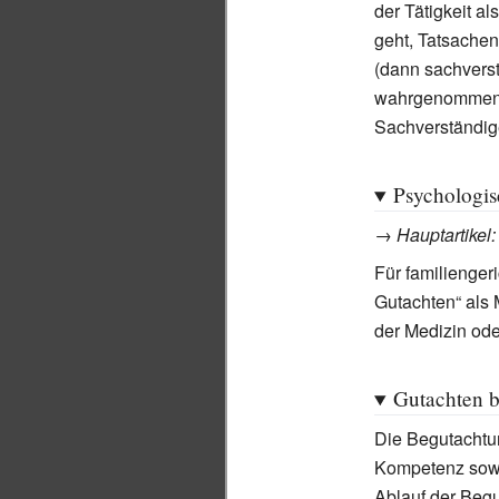
der Tätigkeit a
geht, Tatsache
(dann sachverst
wahrgenommene 
Sachverständige
Psychologis
→
Hauptartikel
Für familienger
Gutachten“ als
der Medizin ode
Gutachten 
Die Begutachtun
Kompetenz sowoh
Ablauf der Begu