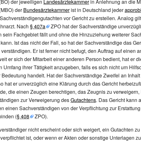
(BO) der jeweiligen
Landesärztekammer
in Anlehnung an die M
 (MBO) der
Bundesärztekammer
ist in Deutschland jeder
approbi
n Sachverständigengutachten vor Gericht zu erstellen. Analog gilt
ahnarzt. Nach
§
407a
ZPO hat der Sachverständige unverzügli
in sein Fachgebiet fällt und ohne die Hinzuziehung weiterer Sac
kann. Ist das nicht der Fall, so hat der Sachverständige das Ger
verständigen. Er ist ferner nicht befugt, den Auftrag auf einen 
eit er sich der Mitarbeit einer anderen Person bedient, hat er d
Umfang ihrer Tätigkeit anzugeben, falls es sich nicht um Hilfs
 Bedeutung handelt. Hat der Sachverständige Zweifel an Inhal
so hat er unverzüglich eine Klärung durch das Gericht herbeizuf
de, die einen Zeugen berechtigen, das Zeugnis zu verweigern,
tändigen zur Verweigerung des
Gutachtens
. Das Gericht kann 
 einen Sachverständigen von der Verpflichtung zur Erstattung
binden (
§
408
ZPO).
rständiger nicht erscheint oder sich weigert, ein Gutachten zu 
verpflichtet ist, oder wenn er Akten oder sonstige Unterlagen z