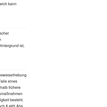
leich kann
scher
n
ntergrund ist,
 Beweiserhebung
alle eines
halb frühere
ngsmaßnahmen
gkeit besteht.
ach § 485 Abs.