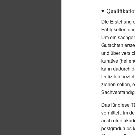
Qualifikati
Die Erstellung 
Fähigkeiten und 
Um ein sachger
Gutachten erste
und über versic
kurative (heile
kann dadurch de
Defiziten bezi
ziehen sollen,
Sachverständig
Das für diese T
vermittelt. Im
auch eine akade
postgraduales M