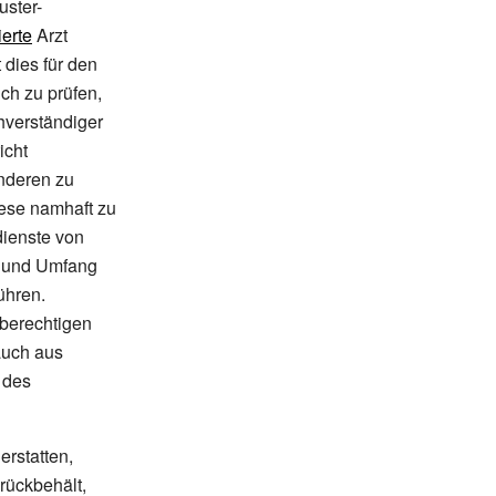
uster-
erte
Arzt
 dies für den
ch zu prüfen,
hverständiger
icht
anderen zu
iese namhaft zu
dienste von
t und Umfang
ühren.
 berechtigen
auch aus
 des
erstatten,
urückbehält,