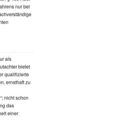
ahrens nur bei
achverständige
hten
ur als
utachter bietet
r qualifizierte
n, ernsthaft zu
“; nicht schon
ung das
eit einer