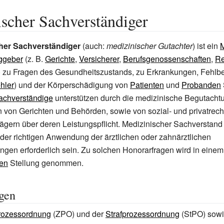
scher Sachverständiger
her Sachverständiger
(auch:
medizinischer Gutachter
) ist ein
M
ggeber
(z.
B.
Gerichte
,
Versicherer
,
Berufsgenossenschaften
,
Re
) zu Fragen des Gesundheitszustands, zu Erkrankungen, Fehl
hler
) und der Körperschädigung von
Patienten
und
Probanden
achverständige
unterstützen durch die medizinische Begutacht
von Gerichten und Behörden, sowie von sozial- und privatrech
ägern über deren Leistungspflicht. Medizinischer Sachverstand
 der richtigen Anwendung der ärztlichen oder zahnärztlichen
en erforderlich sein. Zu solchen Honorarfragen wird in einem
en
Stellung genommen.
gen
prozessordnung
(ZPO) und der
Strafprozessordnung
(StPO) sowi