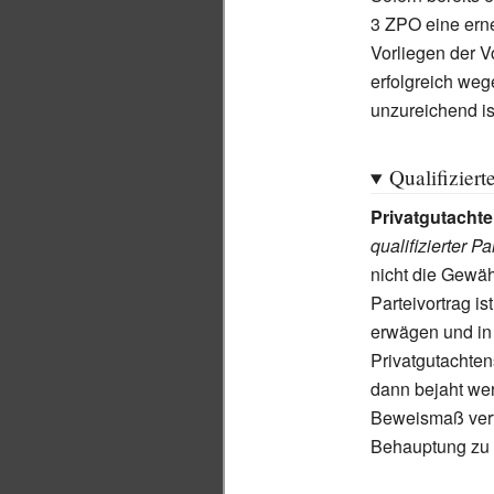
3 ZPO eine ern
Vorliegen der 
erfolgreich we
unzureichend is
Qualifiziert
Privatgutacht
qualifizierter Pa
nicht die Gewähr
Parteivortrag i
erwägen und in
Privatgutachten
dann bejaht wer
Beweismaß verf
Behauptung zu f