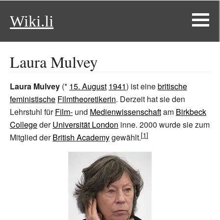
Wiki.li
Laura Mulvey
Laura Mulvey
(*
15. August
1941
) ist eine
britische
feministische
Filmtheoretikerin
. Derzeit hat sie den
Lehrstuhl für
Film-
und
Medienwissenschaft
am
Birkbeck
College
der
Universität London
inne. 2000 wurde sie zum
Mitglied der
British Academy
gewählt.