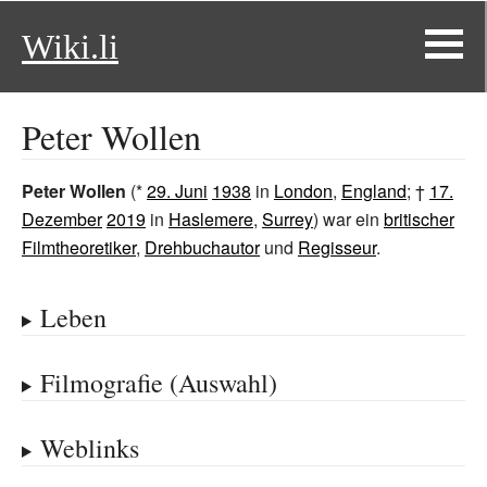
Wiki.li
Peter Wollen
Peter Wollen
(*
29. Juni
1938
in
London
,
England
; †
17.
Dezember
2019
in
Haslemere
,
Surrey
) war ein
britischer
Filmtheoretiker
,
Drehbuchautor
und
Regisseur
.
Leben
Filmografie (Auswahl)
Weblinks