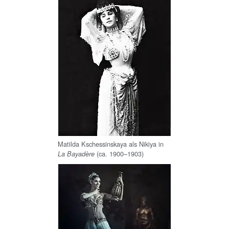
Matilda Kschessinskaya als Nikiya in
(ca. 1900–1903)
La Bayadère