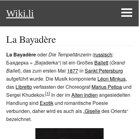
Wiki.li
La Bayadère
La Bayadère
oder
Die Tempeltänzerin
(
russisch
:
Баядерка = „Bajaderka“) ist ein Großes
Ballett
(
Grand
Ballet
), das zum ersten Mal
1877
in
Sankt Petersburg
aufgeführt wurde. Die Musik komponierte
Léon Minkus
,
das
Libretto
verfassten der Choreograf
Marius Petipa
und
Sergei Khudekov.
In der im
Alten Indien
angesiedelten
Handlung sind
Exotik
und romantische Poesie
verbunden, daher wird es auch als „
Giselle
des Orients“
bezeichnet.