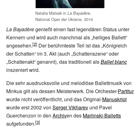
Natalia Matsak in
,
La Bayadère
National Oper der Ukraine, 2014
La Bayadère
genießt einen fast legendären Status unter
Kennern und wird auch manchmal als „heiliges Ballett“
angesehen.
Der berühmteste Teil ist das „Königreich
der Schatten“ im 3. Akt (auch „Schattenszene“ oder
„Schattenakt“ genannt), das traditionell als
Ballet blanc
inszeniert wird.
Die sehr ausdrucksvolle und melodiöse Ballettmusik von
Minkus gilt als dessen Meisterwerk. Die Orchester-
Partitur
wurde nicht veröffentlicht, und das Original-
Manuskript
wurde erst 2002 von
Sergei Vikharev
und Pavel
Guerchenzon in den
Archiv
en des
Mariinski-Balletts
aufgefunden.