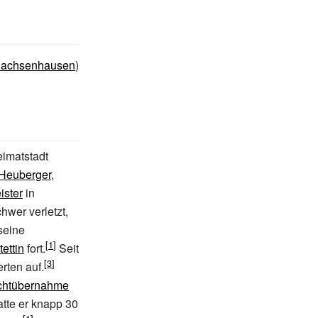
achsenhausen
)
eimatstadt
 Heuberger
,
ister
in
wer verletzt,
seine
tettin
fort.
Seit
rten auf.
htübernahme
tte er knapp 30