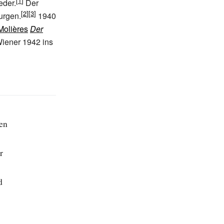
eder.
Der
urgen.
1940
Molières
Der
Wiener 1942 ins
nen
r
d