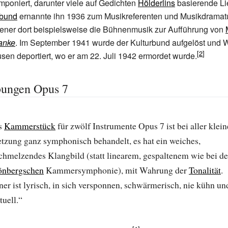
poniert, darunter viele auf Gedichten
Hölderlins
basierende Li
rbund
ernannte ihn 1936 zum Musikreferenten und Musikdramat
ener dort beispielsweise die Bühnenmusik zur Aufführung von
ranke
. Im September 1941 wurde der Kulturbund aufgelöst und 
n deportiert, wo er am 22. Juli 1942 ermordet wurde.
bungen Opus 7
s
Kammerstück
für zwölf Instrumente Opus 7 ist bei aller klei
tzung ganz symphonisch behandelt, es hat ein weiches,
chmelzendes Klangbild (statt linearem, gespaltenem wie bei de
önbergschen
Kammersymphonie), mit Wahrung der
Tonalität
.
er ist lyrisch, in sich versponnen, schwärmerisch, nie kühn un
tuell.“