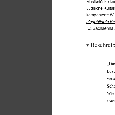
Musikstücke kom
Jüdische Kultu
komponierte Wi
eingebildete K
KZ Sachsenhause
Beschrei
„Da
Bese
vers
Sch
Wien
spiri