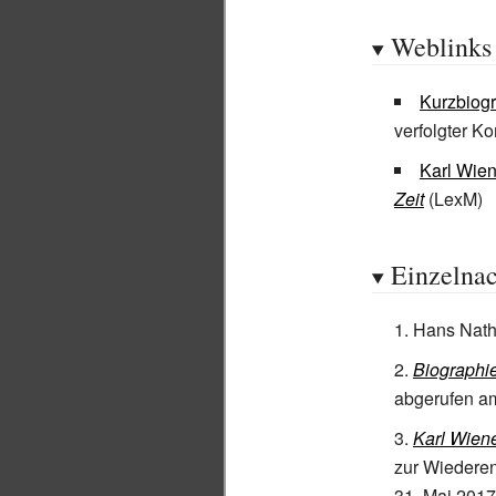
Weblinks
Kurzbiogr
verfolgter K
Karl Wien
Zeit
(LexM)
Einzelna
Hans Nat
Biographi
abgerufen a
Karl Wiene
zur Wiederen
31.
Mai 2017