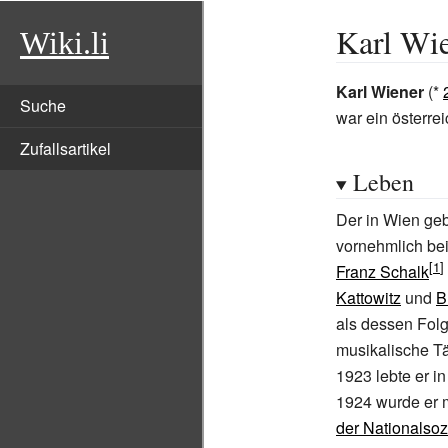
Karl Wi
Wiki.li
Karl Wiener
(*
Suche
war ein österre
Zufallsartikel
Leben
Der in Wien geb
vornehmlich be
Franz Schalk
Kattowitz
und
B
als dessen Folg
musikalische Tä
1923 lebte er i
1924 wurde er m
der Nationalsoz