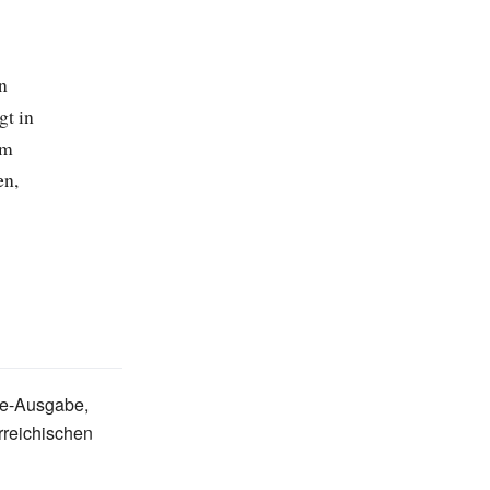
n
gt in
em
en,
e-Ausgabe,
rreichischen