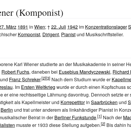
ener (Komponist)
27. März
1891
in
Wien
; †
22. Juli
1942
im
Konzentrationslager
S
ichischer
Komponist
,
Dirigent
,
Pianist
und Musikschriftsteller.
orene Karl Wiener studierte an der Musikakademie in seiner H
i
Robert Fuchs
, daneben bei
Eusebius Mandyczewski
,
Richard
und
Franz Schreker
.
Nach dem Studium wurde er
Kapellme
reslau
. Im
Ersten Weltkrieg
wurde er durch einen Kopfschuss sch
e er eine rechtsseitige Lähmung davontrug. Dennoch setzte er 
tigkeit als Kapellmeister und
Korrepetitor
in
Saarbrücken
und
S
n
Berlin
und trat unter anderem als linkshändiger Pianist in Konze
usikalischer Beirat in der
Berliner Funkstunde
.
Nach der
Mac
ialisten
musste er 1933 diese Stellung aufgeben.
Bis dahin ha