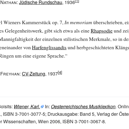
 Nathan
:
Jüdische Rundschau
, 1936
l Wieners Kammerstück op. 7,
In memoriam
überschrieben, ei
es Gelegenheitswerk, gibt sich etwa als eine
Rhapsodie
und zei
Mannigfaltigkeit der einzelnen stilistischen Merkmale, so in d
eneinander von
Harfenglissandis
und herbgeschichteten Kläng
Ringen um eine eigene Sprache.“
 Freyhan
:
CV-Zeitung
, 1937
oisits:
Wiener, Karl.
In:
Oesterreichisches Musiklexikon
.
Onlin
.,
ISBN 3-7001-3077-5
;
Druckausgabe: Band 5, Verlag der Öste
r Wissenschaften, Wien 2006,
ISBN 3-7001-3067-8
.