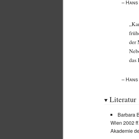
–
Hans
„Kar
früh
der 
Neb
das 
–
Hans
Literatur
Barbara B
Wien 2002 ff
Akademie de