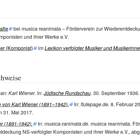
afie
bei musica reanimata – Förderverein zur Wiederentdeck
omponisten und ihrer Werke e.V.
er (Komponist)
im
Lexikon verfolgter Musiker und Musikerinn
chweise
han
:
Karl Wiener
. In:
Jüdische Rundschau
. 30.
September 1936.
e von Karl Wiener (1891–1942).
In:
flutepage.de.
8.
Februar 2
m 31.
Mai 2017
.
r (1891-1942).
In:
musica-ranimata.de.
musica reanimata. För
tdeckung NS-verfolgter Komponisten und ihrer Werke e.V.
,
abg
.