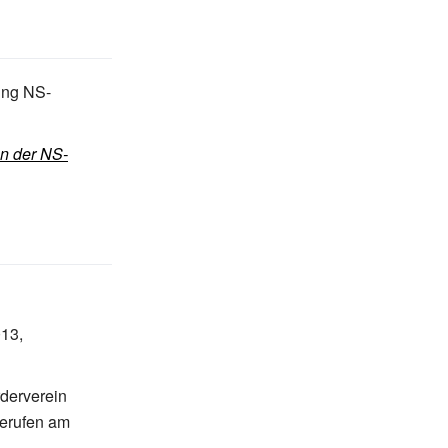
ung NS-
en der NS-
013
,
derverein
erufen am