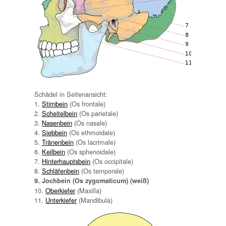
Schädel in Seitenansicht:
1.
Stirnbein
(Os frontale)
2.
Scheitelbein
(Os parietale)
3.
Nasenbein
(Os nasale)
4.
Siebbein
(Os ethmoidale)
5.
Tränenbein
(Os lacrimale)
6.
Keilbein
(Os sphenoidale)
7.
Hinterhauptsbein
(Os occipitale)
8.
Schläfenbein
(Os temporale)
9. Jochbein (Os zygomaticum) (weiß)
10.
Oberkiefer
(Maxilla)
11.
Unterkiefer
(Mandibula)