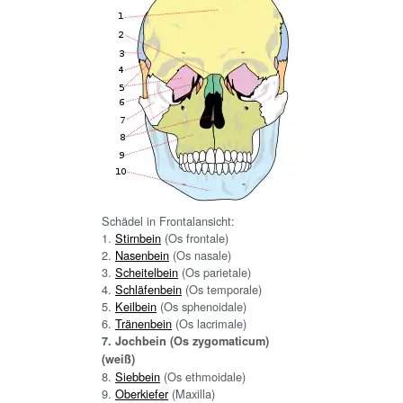
Schädel in Frontalansicht:
1.
Stirnbein
(Os frontale)
2.
Nasenbein
(Os nasale)
3.
Scheitelbein
(Os parietale)
4.
Schläfenbein
(Os temporale)
5.
Keilbein
(Os sphenoidale)
6.
Tränenbein
(Os lacrimale)
7. Jochbein (Os zygomaticum)
(weiß)
8.
Siebbein
(Os ethmoidale)
9.
Oberkiefer
(Maxilla)