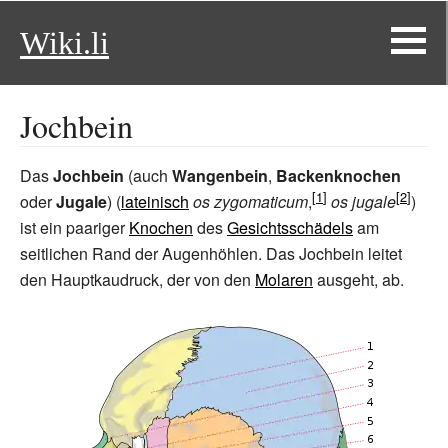
Wiki.li
Jochbein
Das
Jochbein
(auch
Wangenbein
,
Backenknochen
oder
Jugale
) (
lateinisch
os zygomaticum
,
os jugale
)
ist ein paariger
Knochen
des
Gesichtsschädels
am
seitlichen Rand der Augenhöhlen. Das Jochbein leitet
den Hauptkaudruck, der von den
Molaren
ausgeht, ab.