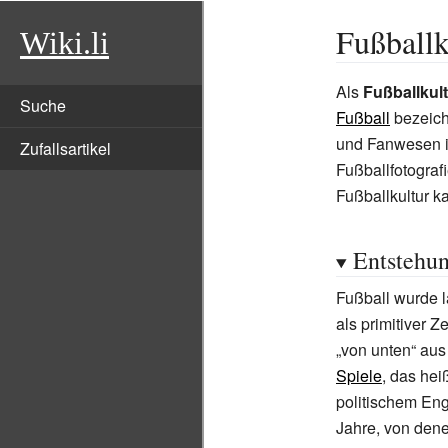
Fußballk
Wiki.li
Als
Fußballkul
Suche
Fußball
bezeich
und Fanwesen i
Zufallsartikel
Fußballfotograf
Fußballkultur k
Entstehu
Fußball wurde l
als primitiver Z
„von unten“ aus 
Spiele
, das hei
politischem Eng
Jahre, von dene