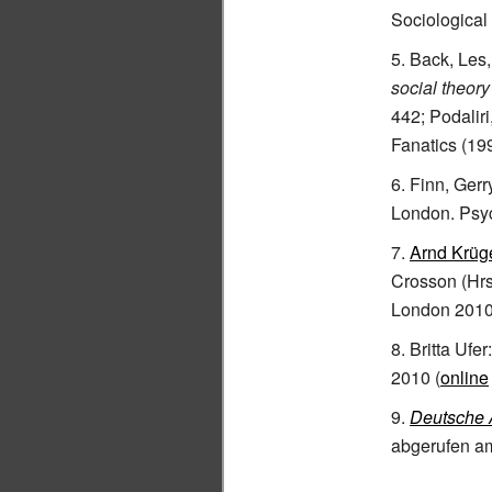
Sociological
Back, Les
social theory
442; Podaliri
Fanatics (199
Finn, Gerr
London. Psy
Arnd Krüg
Crosson (Hrs
London 2010
Britta Ufer
2010 (
online
Deutsche A
abgerufen a