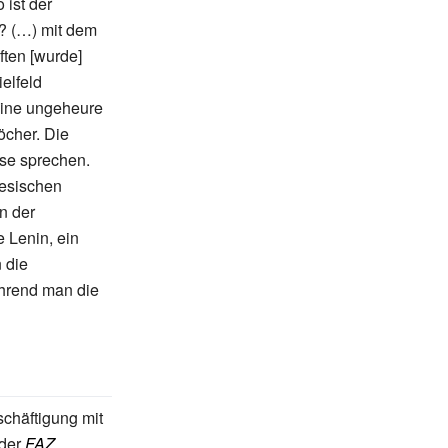
 ist der
? (…) mit dem
ften [wurde]
elfeld
eine ungeheure
öcher. Die
ese sprechen.
nesischen
n der
 Lenin, ein
 die
ährend man die
schäftigung mit
der
FAZ