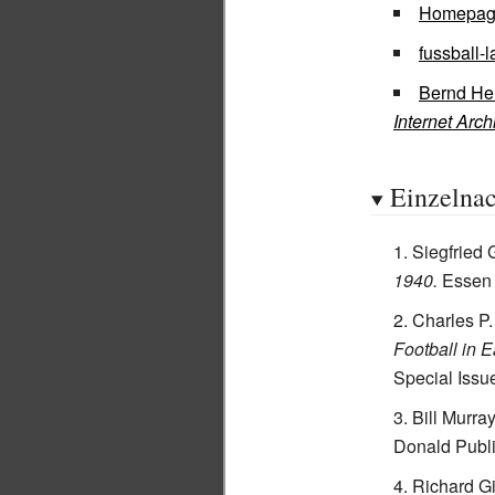
Homepag
fussball-
Bernd He
Internet Arch
Einzelna
Siegfried
1940.
Essen
Charles P.
Football in 
Special Issu
Bill Murra
Donald Publi
Richard Gi