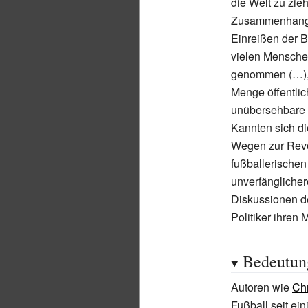
die Welt zu zie
Zusammenhang
Einreißen der B
vielen Menschen
genommen (…), 
Menge öffentlich
unübersehbare 
Kannten sich di
Wegen zur Revol
fußballerischen
unverfänglicher
Diskussionen de
Politiker ihren
Bedeutun
Autoren wie
Ch
Fußball seit ein