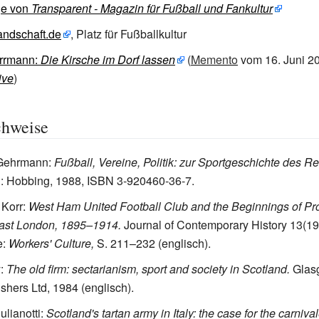
e von
Transparent - Magazin für Fußball und Fankultur
landschaft.de
, Platz für Fußballkultur
rrmann:
Die Kirsche im Dorf lassen
(
Memento
vom 16. Juni 2
ive
)
chweise
 Gehrmann:
Fußball, Vereine, Politik: zur Sportgeschichte des R
: Hobbing, 1988, ISBN 3-920460-36-7.
 Korr:
West Ham United Football Club and the Beginnings of Pr
East London, 1895–1914.
Journal of Contemporary History 13(19
e:
Workers' Culture,
S.
211–232 (englisch).
y:
The old firm: sectarianism, sport and society in Scotland.
Glas
shers Ltd, 1984 (englisch).
ulianotti:
Scotland's tartan army in Italy: the case for the carniva