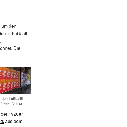
d um den
ie mit Fußball
,
chnet. Die
r den Fußballfilm
(2014)
s Leben
r der 1920er
ts
aus dem