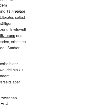
 dem
und
11 Freunde
teratur, selbst
häftigen –
szene, inwieweit
ifizierung
des
lenden, erhöhten
 den Stadien
nerhalb der
ewandel hin zu
kendem
erseits aber
n zwischen
rg
.