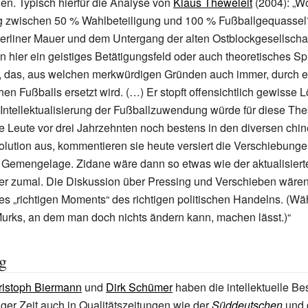
hen. Typisch hierfür die Analyse von
Klaus Theweleit
(2004): „Wo
 zwischen 50
% Wahlbeteiligung und 100
% Fußballgequassel
erliner Mauer und dem Untergang der alten Ostblockgesellscha
 hier ein geistiges Betätigungsfeld oder auch theoretisches Spi
das, aus welchen merkwürdigen Gründen auch immer, durch 
en Fußballs ersetzt wird. (…) Er stopft offensichtlich gewisse L
Intellektualisierung der Fußballzuwendung würde für diese Th
e Leute vor drei Jahrzehnten noch bestens in den diversen chi
ution aus, kommentieren sie heute versiert die Verschiebunge
 Gemengelage. Zidane wäre dann so etwas wie der aktualisierte
er zumal. Die Diskussion über Pressing und Verschieben wären
s „richtigen Moments“ des richtigen politischen Handelns. (W
 Murks, an dem man doch nichts ändern kann, machen lässt.)“
g
ristoph Biermann
und
Dirk Schümer
haben die intellektuelle Be
iger Zeit auch in Qualitätszeitungen wie der
Süddeutschen
und 