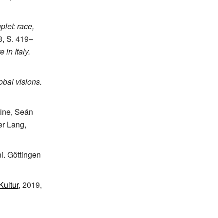
plet: race,
3, S.
419–
 in Italy.
obal visions.
Dine, Seán
r Lang,
i. Göttingen
Kultur
,
2019
,