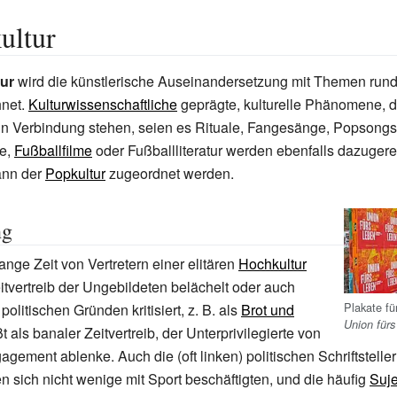
ultur
tur
wird die künstlerische Auseinandersetzung mit Themen run
net.
Kulturwissenschaftliche
geprägte, kulturelle Phänomene, d
n Verbindung stehen, seien es Rituale, Fangesänge, Popsongs
ie,
Fußballfilme
oder Fußballliteratur werden ebenfalls dazugere
ann der
Popkultur
zugeordnet werden.
ng
ange Zeit von Vertretern einer elitären
Hochkultur
eitvertreib der Ungebildeten belächelt oder auch
Plakate fü
politischen Gründen kritisiert, z.
B. als
Brot und
Union für
ßt als banaler Zeitvertreib, der Unterprivilegierte von
agement ablenke. Auch die (oft linken) politischen Schriftstelle
n sich nicht wenige mit Sport beschäftigten, und die häufig
Suje