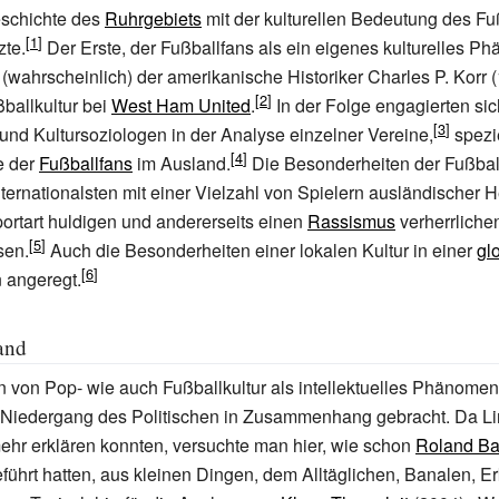
schichte des
Ruhrgebiets
mit der kulturellen Bedeutung des Fu
zte.
Der Erste, der Fußballfans als ein eigenes kulturelles P
(wahrscheinlich) der amerikanische Historiker Charles P. Korr (
ballkultur bei
West Ham United
.
In der Folge engagierten sic
r und Kultursoziologen in der Analyse einzelner Vereine,
spezie
e der
Fußballfans
im Ausland.
Die Besonderheiten der Fußball
nternationalsten mit einer Vielzahl von Spielern ausländischer H
ortart huldigen und andererseits einen
Rassismus
verherrlichen
sen.
Auch die Besonderheiten einer lokalen Kultur in einer
gl
 angeregt.
and
von Pop- wie auch Fußballkultur als intellektuelles Phänomen
 Niedergang des Politischen in Zusammenhang gebracht. Da L
mehr erklären konnten, versuchte man hier, wie schon
Roland Ba
führt hatten, aus kleinen Dingen, dem Alltäglichen, Banalen, Er