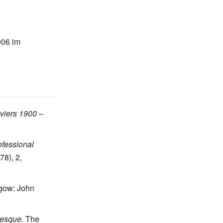
006 im
eviers 1900 –
ofessional
78), 2,
gow: John
lesque.
The