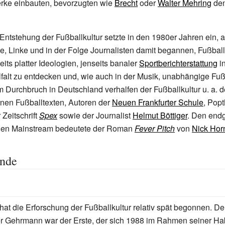
erke einbauten, bevorzugten wie
Brecht
oder
Walter Mehring
den
 Entstehung der Fußballkultur setzte in den 1980er Jahren ein, a
e, Linke und in der Folge Journalisten damit begannen, Fußball
ts platter Ideologien, jenseits banaler
Sportberichterstattung
i
elfalt zu entdecken und, wie auch in der Musik, unabhängige Fuß
 Durchbruch in Deutschland verhalfen der Fußballkultur u.
a. d
inen Fußballtexten, Autoren der
Neuen Frankfurter Schule
, Popt
Zeitschrift
Spex
sowie der Journalist
Helmut Böttiger
. Den endg
den Mainstream bedeutete der Roman
Fever Pitch
von
Nick Hor
ünde
hat die Erforschung der Fußballkultur relativ spät begonnen. De
r Gehrmann war der Erste, der sich 1988 im Rahmen seiner Habi