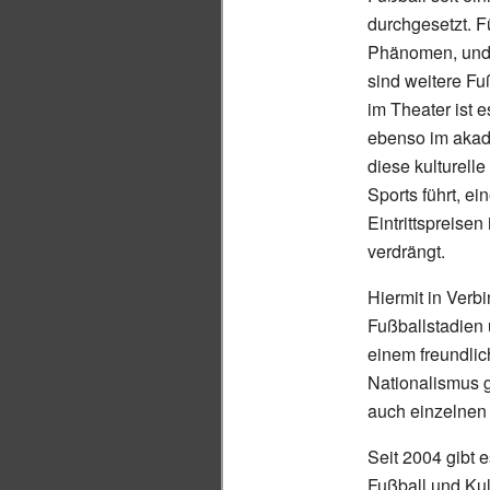
durchgesetzt. F
Phänomen, und 
sind weitere Fu
im Theater ist 
ebenso im akade
diese kulturell
Sports führt, e
Eintrittspreise
verdrängt.
Hiermit in Verb
Fußballstadien 
einem freundli
Nationalismus g
auch einzelnen 
Seit 2004 gibt 
Fußball und Kul