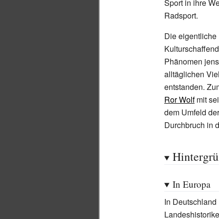
Sport in ihre W
Radsport.
Die eigentliche
Kulturschaffend
Phänomen jensei
alltäglichen Vi
entstanden. Zum
Ror Wolf
mit se
dem Umfeld der 
Durchbruch in 
Hintergr
In Europa
In Deutschland 
Landeshistorike