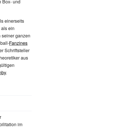
 Box- und
ls einerseits
 als ein
n seiner ganzen
ball-
Fanzines
er Schriftsteller
heoretiker aus
ültigen
nby
.
r
litation im