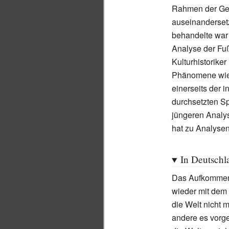
Rahmen der Ge
auseinanderset
behandelte war 
Analyse der Fuß
Kulturhistorike
Phänomene wi
einerseits der i
durchsetzten Sp
jüngeren Analy
hat zu Analysen
In Deutschl
Das Aufkommen 
wieder mit dem
die Welt nicht 
andere es vorge