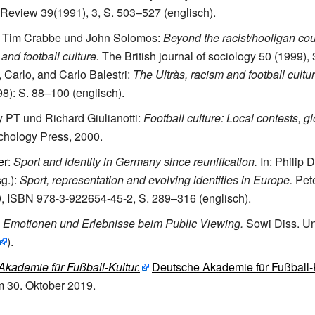
 Review 39(1991), 3, S.
503–527 (englisch).
, Tim Crabbe und John Solomos:
Beyond the racist/hooligan cou
 and football culture.
The British journal of sociology 50 (1999), 
, Carlo, and Carlo Balestri:
The Ultràs, racism and football culture
8): S.
88–100 (englisch).
y PT und Richard Giulianotti:
Football culture: Local contests, gl
chology Press, 2000.
er
:
Sport and identity in Germany since reunification.
In: Philip 
g.):
Sport, representation and evolving identities in Europe.
Pete
, ISBN 978-3-922654-45-2, S.
289–316 (englisch).
:
Emotionen und Erlebnisse beim Public Viewing.
Sowi Diss. Un
).
kademie für Fußball-Kultur.
Deutsche Akademie für Fußball-
m 30.
Oktober 2019
.