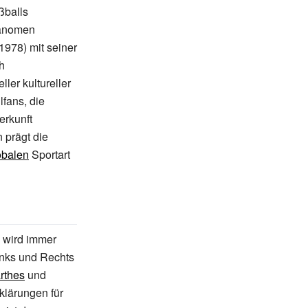
ßballs
hänomen
1978) mit seiner
h
ller kultureller
fans, die
erkunft
 prägt die
obalen
Sportart
 wird immer
inks und Rechts
rthes
und
klärungen für