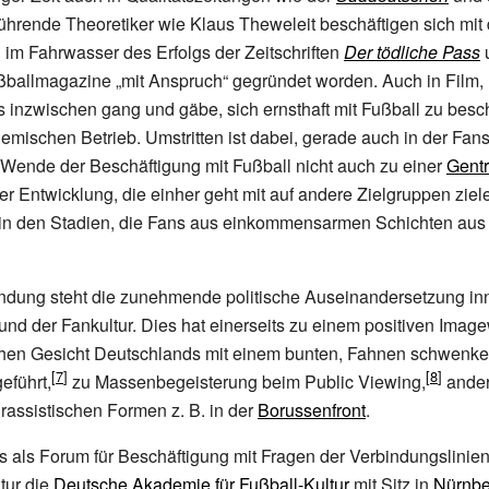
ührende Theoretiker wie Klaus Theweleit beschäftigen sich mit
im Fahrwasser des Erfolgs der Zeitschriften
Der tödliche Pass
ßballmagazine „mit Anspruch“ gegründet worden. Auch in Film, Li
es inzwischen gang und gäbe, sich ernsthaft mit Fußball zu besc
mischen Betrieb. Umstritten ist dabei, gerade auch in der Fan
e Wende der Beschäftigung mit Fußball nicht auch zu einer
Gentr
iner Entwicklung, die einher geht mit auf andere Zielgruppen zie
n in den Stadien, die Fans aus einkommensarmen Schichten aus
indung steht die zunehmende politische Auseinandersetzung in
und der Fankultur. Dies hat einerseits zu einem positiven Imag
chen Gesicht Deutschlands mit einem bunten, Fahnen schwen
eführt,
zu Massenbegeisterung beim Public Viewing,
ander
rassistischen Formen z.
B. in der
Borussenfront
.
es als Forum für Beschäftigung mit Fragen der Verbindungslinie
tur die
Deutsche Akademie für Fußball-Kultur
mit Sitz in
Nürnbe