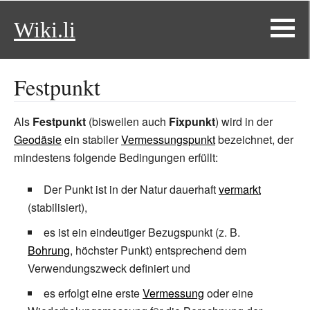
Wiki.li
Festpunkt
Als
Festpunkt
(bisweilen auch
Fixpunkt
) wird in der
Geodäsie
ein stabiler
Vermessungspunkt
bezeichnet, der
mindestens folgende Bedingungen erfüllt:
Der Punkt ist in der Natur dauerhaft
vermarkt
(stabilisiert),
es ist ein eindeutiger Bezugspunkt (z.
B.
Bohrung
, höchster Punkt) entsprechend dem
Verwendungszweck definiert und
es erfolgt eine erste
Vermessung
oder eine