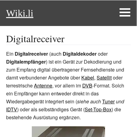
Wiki.li
Digitalreceiver
Ein
Digitalreceiver
(auch
Digitaldekoder
oder
Digitalempfänger
) ist ein Gerät zur Dekodierung und
zum Empfang digital übertragener Fernsehdienste und
damit verbundener Angebote über
Kabel
,
Satellit
oder
terrestrische
Antenne
, vor allem im
DVB
-Format. Solch
ein Empfänger kann entweder direkt in das
Wiedergabegerät integriert sein (
siehe auch
Tuner
und
IDTV
) oder als selbständiges Gerät (
Set-Top-Box
) die
bestehende Ausrüstung ergänzen.