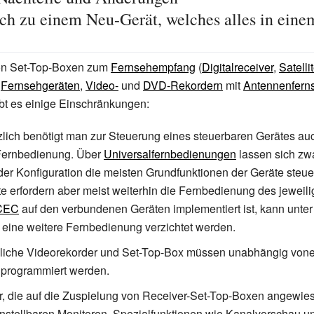
ich zu einem Neu-Gerät, welches alles in ein
on Set-Top-Boxen zum
Fernsehempfang
(
Digitalreceiver
,
Satelli
n
Fernsehgeräten
,
Video-
und
DVD-Rekordern
mit
Antennenfern
bt es einige Einschränkungen:
lich benötigt man zur Steuerung eines steuerbaren Gerätes au
 Fernbedienung. Über
Universalfernbedienungen
lassen sich zw
er Konfiguration die meisten Grundfunktionen der Geräte steuer
te erfordern aber meist weiterhin die Fernbedienung des jeweil
CEC
auf den verbundenen Geräten implementiert ist, kann unt
f eine weitere Fernbedienung verzichtet werden.
iche Videorekorder und Set-Top-Box müssen unabhängig von
 programmiert werden.
, die auf die Zuspielung von Receiver-Set-Top-Boxen angewies
nstellbaren Monitoren. Spezialfunktionen wie Kanalvorschau un