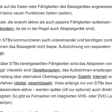
ie auf die Daten oder Fähigkeiten des Basisgerätes angewiesen
 keine neuen Funktionen liefern (selten).
nale, die sowohl aktive als auch passive Fähigkeiten aufweisen 
kordern
, da sie in der Regel auch Abspielgeräte sind).
on STBs kommunizieren auch untereinander und benötigen zumi
tionen das Basisgerät nicht (bspw. Aufzeichnung von separatem
er
).
 über STBs bereitgestellten Fähigkeiten sind das Abspielen vo
gf. interaktiv sind (
Spielkonsolen
), das Aufzeichnen empfange
pfang über alternative Übertragungswege (
Satellit
,
Internet
) o
rfahren (
digital
,
verschlüsselt
). Viele anfangs nur von STBs bere
sbesondere aktive
– werden später (oft nur optional) auch direkt
egriert. So gibt es Fernseher mit integrierten VHS- oder DVD-L
eil(en).