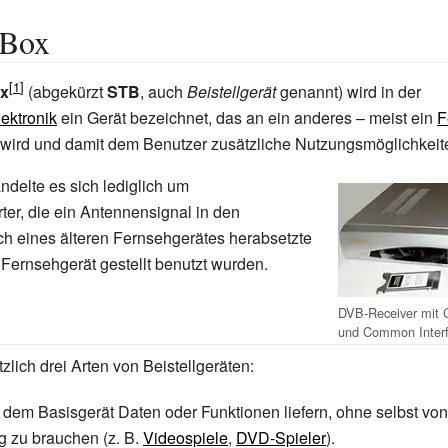
-Box
ox
(abgekürzt
STB
, auch
Beistellgerät
genannt) wird in der
ektronik
ein Gerät bezeichnet, das an ein anderes –
meist ein
F
wird und damit dem Benutzer zusätzliche Nutzungsmöglichkeite
ndelte es sich lediglich um
er, die ein Antennensignal in den
h eines älteren Fernsehgerätes herabsetzte
 Fernsehgerät gestellt benutzt wurden.
DVB-Receiver mit C
und Common Interfa
zlich drei Arten von Beistellgeräten:
e dem Basisgerät Daten oder Funktionen liefern, ohne selbst vo
 zu brauchen (z.
B.
Videospiele
,
DVD-Spieler
).