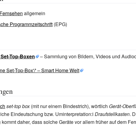
 Fernsehen
allgemein
sche Programmzeitschrift
(EPG)
: Set-Top-Boxen
– Sammlung von Bildern, Videos und Audio
ine Set-Top-Box'/' – Smart Home Welt
ngen
sch
set-top box
(mit nur einem Bindestrich), wörtlich
Gerät-Oberf
liche Eindeutschung bzw. Uminterpretation:i
Draufstellkasten
. 
kommt daher, dass solche Geräte vor allem früher auf dem Fer