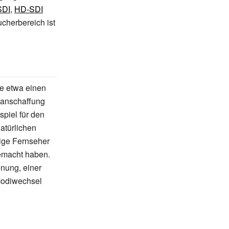
SDI
,
HD-SDI
cherbereich ist
ie etwa einen
uanschaffung
piel für den
atürlichen
tige Fernseher
gemacht haben.
enung, einer
Modiwechsel