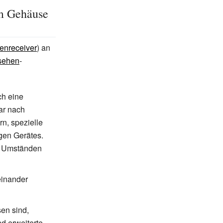
em Gehäuse
tenreceiver
) an
sehen
-
ch eine
ar nach
n, spezielle
igen Gerätes.
er Umständen
einander
en sind,
d erweiterte