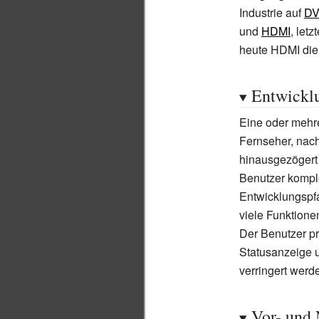
Industrie auf
DV
und
HDMI
, let
heute HDMI die 
Entwickl
Eine oder mehre
Fernseher, nach
hinausgezögert
Benutzer komple
Entwicklungspfa
viele Funktione
Der Benutzer pro
Statusanzeige 
verringert werd
Vor- und