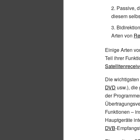
Passive, d
diesem selbst
Bidirektio
Arten von
Re
Einige Arten v
Teil ihrer Funk
Satellitenreceiv
Die wichtigsten
DVD
usw.), die g
der Programmem
Übertragungsve
Funktionen –
in
Hauptgeräte int
DVB
-Empfangst