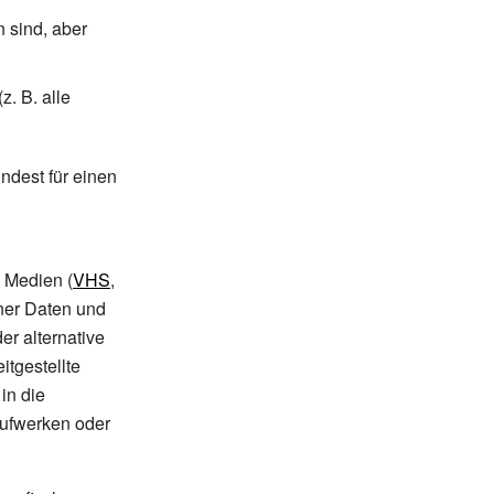
 sind, aber
(z.
B. alle
ndest für einen
n Medien (
VHS
,
ner Daten und
der alternative
itgestellte
 in die
aufwerken oder