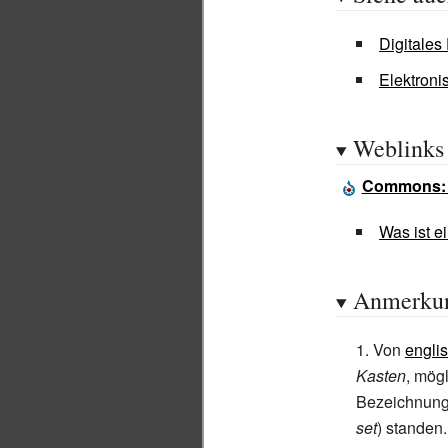
Digitales
Elektroni
Weblinks
Commons
Was ist e
Anmerku
Von
engli
Kasten
, mög
Bezeichnung 
set
) standen.