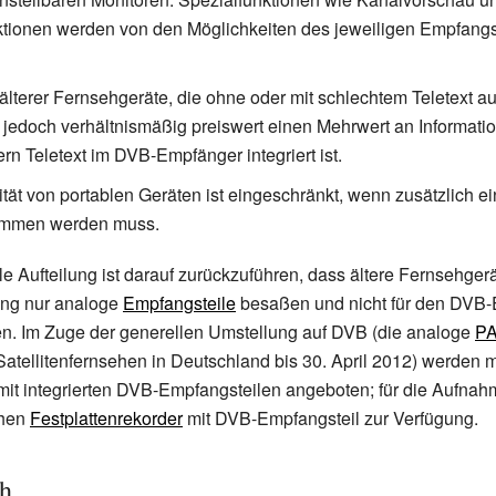
ktionen werden von den Möglichkeiten des jeweiligen Empfang
älterer Fernsehgeräte, die ohne oder mit schlechtem Teletext a
 jedoch verhältnismäßig preiswert einen Mehrwert an Informati
ern Teletext im DVB-Empfänger integriert ist.
ität von portablen Geräten ist eingeschränkt, wenn zusätzlich e
ommen werden muss.
le Aufteilung ist darauf zurückzuführen, dass ältere Fernsehger
rung nur analoge
Empfangsteile
besaßen und nicht für den DVB
en. Im Zuge der generellen Umstellung auf DVB (die analoge
PA
Satellitenfernsehen in Deutschland bis 30. April 2012) werden mi
mit integrierten DVB-Empfangsteilen angeboten; für die Aufna
ehen
Festplattenrekorder
mit DVB-Empfangsteil zur Verfügung.
ch