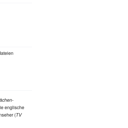
dateien
lächen-
Die englische
nseher (
TV