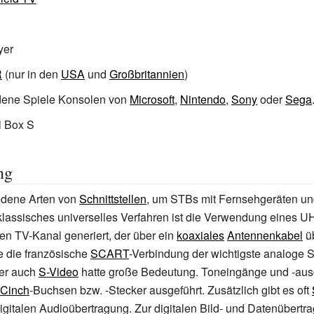
yer
R
(nur in den
USA
und
Großbritannien
)
dene Spiele Konsolen von
Microsoft
,
Nintendo
,
Sony
oder
Sega
 Box S
ng
iedene Arten von
Schnittstellen
, um STBs mit Fernsehgeräten u
klassisches universelles Verfahren ist die Verwendung eines U
en TV-Kanal generiert, der über ein
koaxiales
Antennenkabel
üb
e die französische
SCART
-Verbindung der wichtigste analoge S
ber auch
S-Video
hatte große Bedeutung. Toneingänge und -au
Cinch
-Buchsen bzw. -Stecker ausgeführt. Zusätzlich gibt es oft
gitalen Audioübertragung. Zur digitalen Bild- und Datenübertra