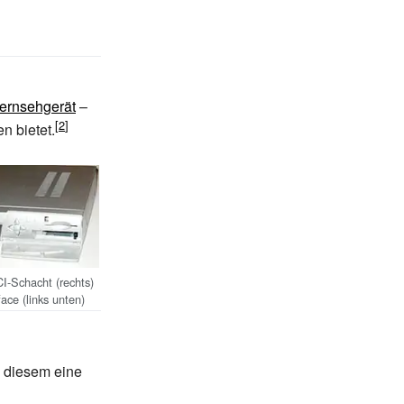
ernsehgerät
–
n bietet.
I-Schacht (rechts)
ce (links unten)
n diesem eine