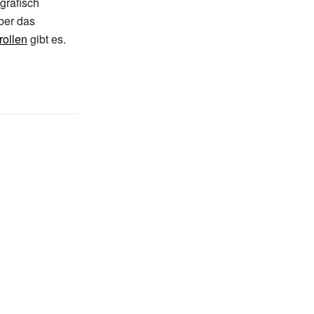
grafisch
ber das
ollen
gibt es.