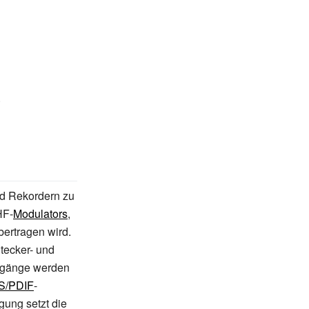
.
nd Rekordern zu
HF-
Modulators
,
ertragen wird.
tecker- und
sgänge werden
S/PDIF
-
gung setzt die