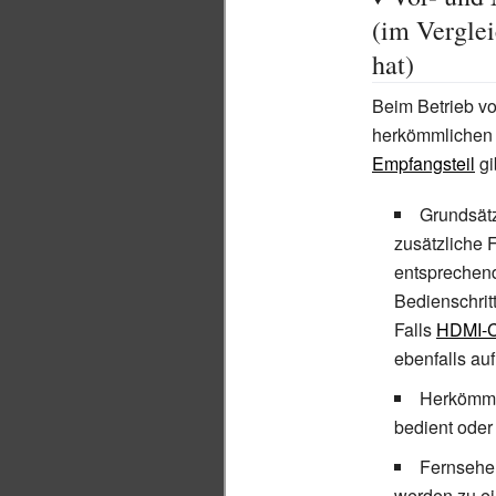
(im Vergle
hat)
Beim Betrieb v
herkömmliche
Empfangsteil
gi
Grundsätz
zusätzliche
entsprechend
Bedienschrit
Falls
HDMI-
ebenfalls au
Herkömml
bedient oder
Fernseher
werden zu ei