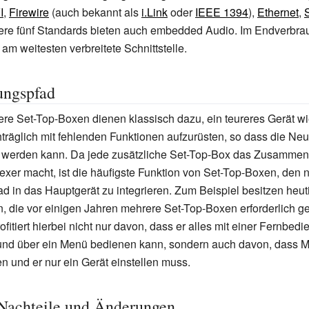
I
,
Firewire
(auch bekannt als
i.Link
oder
IEEE 1394
),
Ethernet
,
ztere fünf Standards bieten auch
embedded Audio
. Im Endverbrau
am weitesten verbreitete Schnittstelle.
ungspfad
re Set-Top-Boxen dienen klassisch dazu, ein teureres Gerät w
träglich mit fehlenden Funktionen aufzurüsten, so dass die Ne
 werden kann. Da jede zusätzliche Set-Top-Box das Zusammens
xer macht, ist die häufigste Funktion von Set-Top-Boxen, den n
d in das Hauptgerät zu integrieren. Zum Beispiel besitzen heu
n, die vor einigen Jahren mehrere Set-Top-Boxen erforderlich 
fitiert hierbei nicht nur davon, dass er alles mit einer Fernbedi
und über ein Menü bedienen kann, sondern auch davon, dass 
en und er nur ein Gerät einstellen muss.
 Nachteile und Änderungen