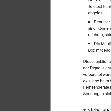
Teletext-Fun
abgelöst.
Benutzer 
sind, können
erfahren, sof
Die Mobil
Box mitgen
Diese funktiona
der Digitalisie
vorbereitet war
existierte beim 
Fernsehgeräte 
Sendungen st
Siehe au