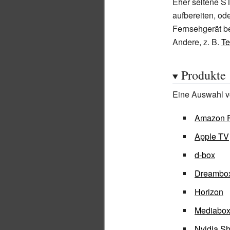
Eher seltene S
aufbereiten, od
Fernsehgerät be
Andere, z.
B.
Te
Produkte
Eine Auswahl v
Amazon F
Apple TV
d-box
Dreambo
Horizon
Mediabo
Nvidia Sh