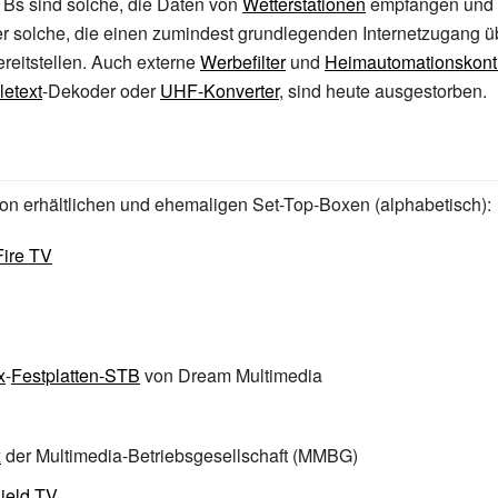
TBs sind solche, die Daten von
Wetterstationen
empfangen und 
er solche, die einen zumindest grundlegenden Internetzugang ü
reitstellen. Auch externe
Werbefilter
und
Heimautomationskontr
letext
-Dekoder oder
UHF-Konverter
, sind heute ausgestorben.
on erhältlichen und ehemaligen Set-Top-Boxen (alphabetisch):
ire TV
x
-
Festplatten-STB
von Dream Multimedia
x
der Multimedia-Betriebsgesellschaft (MMBG)
ield TV