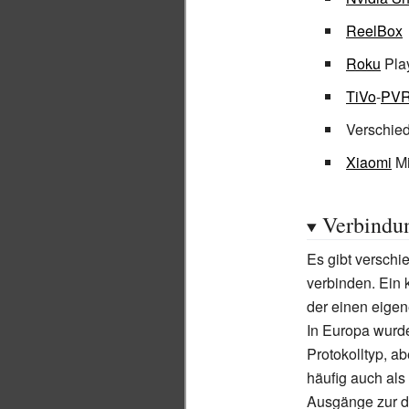
ReelBox
Roku
Pla
TiVo
-
PV
Verschie
Xiaomi
Mi
Verbindu
Es gibt versch
verbinden. Ein 
der einen eigen
In Europa wurd
Protokolltyp, a
häufig auch als
Ausgänge zur di