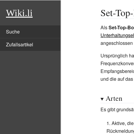
Set-Top
Wiki.li
Als
Set-Top-B
Suche
Unterhaltungsel
angeschlossen 
Zufallsartikel
Ursprünglich ha
Frequenzkonvert
Empfangsbereic
und die auf das
Arten
Es gibt grundsät
Aktive, di
Rückmeldung