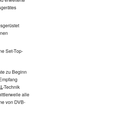
sgerätes
usgerüstet
onen
ine Set-Top-
äte zu Beginn
-Empfang
L
-Technik
ttlerweile alle
hme von DVB-