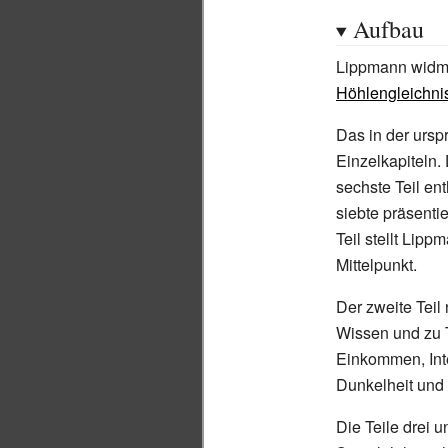
Aufbau
Lippmann widmet
Höhlengleichni
Das in der ursp
Einzelkapiteln.
sechste Teil en
siebte präsenti
Teil stellt Lip
Mittelpunkt.
Der zweite Teil
Wissen und zu T
Einkommen, Int
Dunkelheit und 
Die Teile drei 