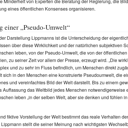
 Minderheit von Experten die Beratung der Regierung, die Bil
ng eines öffentlichen Konsenses organisieren.
g einer „Pseudo-Umwelt“
r Darstellung Lippmanns ist die Unterscheidung der eigentlich
sen über diese Wirklichkeit und der natürlichen subjektiven Sc
nschen leben, von der Pseudo-Umwelt, die von der öffentliche
ien, zu seiner Zeit vor allem der Presse, erzeugt wird. „Die wirk
plex und zu sehr im Fluss befindlich, um Menschen direkt zugän
t sich in den Menschen eine konstruierte Pseudoumwelt, die ein
s und vereinfachtes Bild der Welt darstellt. Bis zu einem gew
 Auffassung das Weltbild jedes Menschen notwendigerweise e
nschen leben „in der selben Welt, aber sie denken und fühlen i
und fiktive Vorstellung der Welt bestimmt das reale Verhalten d
. Lippmann stellt die seiner Meinung nach wichtigsten Wechse