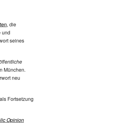
ten
, die
e und
wort seines
öffentliche
n München.
rwort neu
 als Fortsetzung
lic Opinion