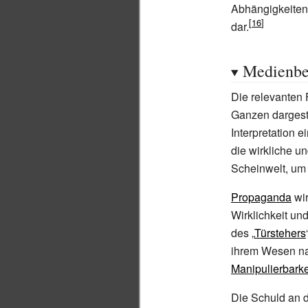
Abhängigkeiten
dar.
Medienbe
Die relevanten 
Ganzen dargeste
Interpretation 
die wirkliche u
Scheinwelt, um 
Propaganda
wir
Wirklichkeit un
des „
Türstehers
ihrem Wesen nac
Manipulierbarke
Die Schuld an d