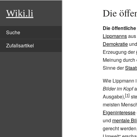
Die öffe
Wiki.li
Die öffentlich
Suche
Lippmanns
aus 
Demokratie
und 
Zufallsartikel
Erzeugung der
Meinung durch
Sinne der
Staat
Wie Lippmann i
Bilder im Kopf
a
Ausgabe),
ste
meisten Mens
Eigeninteresse
und
mentale Bil
gerecht werden,
Umwelt“ erscha