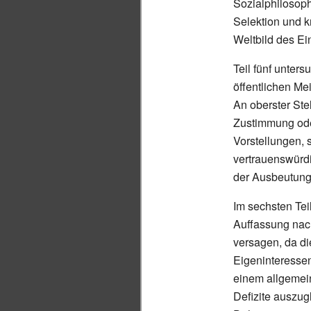
Sozialphilosoph
Selektion und k
Weltbild des Ei
Teil fünf unters
öffentlichen Me
An oberster Ste
Zustimmung ode
Vorstellungen, 
vertrauenswürdi
der Ausbeutung
Im sechsten Tei
Auffassung nac
versagen, da die
Eigeninteressen
einem allgemein
Defizite auszugl