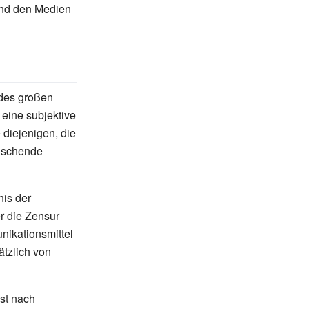
und den Medien
 des großen
 eine subjektive
 diejenigen, die
äuschende
nis der
er die Zensur
nikationsmittel
tzlich von
ist nach