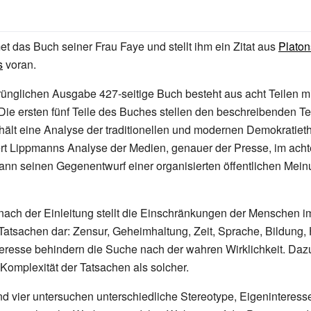
 das Buch seiner Frau Faye und stellt ihm ein Zitat aus
Platon
s
voran.
rünglichen Ausgabe 427-seitige Buch besteht aus acht Teilen m
 Die ersten fünf Teile des Buches stellen den beschreibenden Tei
thält eine Analyse der traditionellen und modernen Demokratieth
ert Lippmanns Analyse der Medien, genauer der Presse, im acht
pmann seinen Gegenentwurf einer organisierten öffentlichen Mein
 nach der Einleitung stellt die Einschränkungen der Menschen 
atsachen dar: Zensur, Geheimhaltung, Zeit, Sprache, Bildung, 
eresse behindern die Suche nach der wahren Wirklichkeit. Daz
Komplexität der Tatsachen als solcher.
und vier untersuchen unterschiedliche Stereotype, Eigeninteress