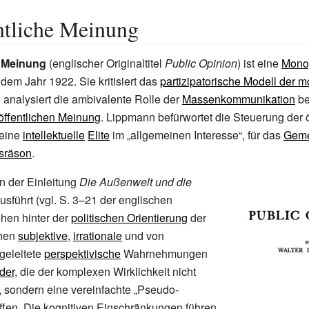
ntliche Meinung
e Meinung
(englischer Originaltitel
Public Opinion
) ist eine
Mono
dem Jahr 1922. Sie kritisiert das
partizipatorische Modell der 
analysiert die ambivalente Rolle der
Massenkommunikation
be
öffentlichen Meinung
. Lippmann befürwortet die Steuerung der ö
 eine
intellektuelle
Elite
im „allgemeinen Interesse“, für das
Geme
sräson
.
n der Einleitung
Die Außenwelt und die
usführt (vgl. S. 3–21 der englischen
hen hinter der
politischen Orientierung
der
chen
subjektive
,
irrationale
und von
geleitete
perspektivische
Wahrnehmungen
der
, die der komplexen Wirklichkeit nicht
 sondern eine vereinfachte „Pseudo-
ffen. Die kognitiven Einschränkungen führen