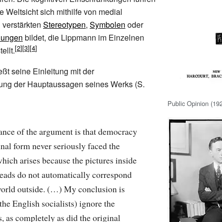
e Weltsicht sich mithilfe von medial
d verstärkten
Stereotypen
,
Symbolen
oder
llungen
bildet, die Lippmann im Einzelnen
ellt.
ßt seine Einleitung mit der
ng der Hauptaussagen seines Werks (S.
Public Opinion (19
ance of the argument is that democracy
ginal form never seriously faced the
hich arises because the pictures inside
heads do not automatically correspond
world outside. (…) My conclusion is
(the English socialists) ignore the
es, as completely as did the original