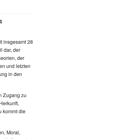
s
it insgesamt 28
l dar, der
eorien, der
en und letzten
ung in den
im Zugang zu
Herkunft,
u kommt die
en, Moral,