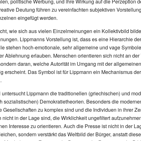
ien, politische Werbung, und ihre Wirkung auf die Perzeption 
reative Deutung führen zu vereinfachten subjektiven Vorstellung
nzelnen eingefügt werden.
ucht, wie sich aus vielen Einzelmeinungen ein Kollektivbild bild
inungen. Lippmanns Vorstellung ist, dass es eine Hierarchie de
lle stehen hoch-emotionale, sehr allgemeine und vage Symbole,
r Ablehnung erlauben. Menschen orientieren sich nicht an der
sondern daran, welche Autorität im Umgang mit der allgemeine
g erscheint. Das Symbol ist für Lippmann ein Mechanismus der 
.
l untersucht Lippmann die traditionellen (griechischen) und mo
h sozialistischen) Demokratietheorien. Besonders die moderne
 Gesellschaften zu komplex sind und die Individuen in ihrer Zent
 nicht in der Lage sind, die Wirklichkeit ungefiltert aufzunehme
en Interesse zu orientieren. Auch die Presse ist nicht in der La
eichen, sondern verstärkt das Weltbild der Bürger, anstatt diese