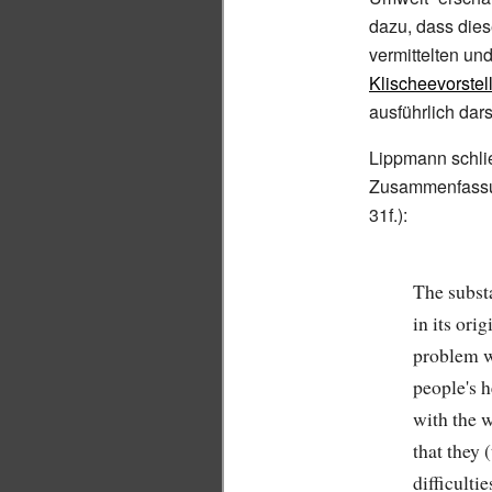
dazu, dass dies
vermittelten un
Klischeevorste
ausführlich darst
Lippmann schlie
Zusammenfassu
31f.):
The subst
in its ori
problem w
people's 
with the 
that they 
difficulti