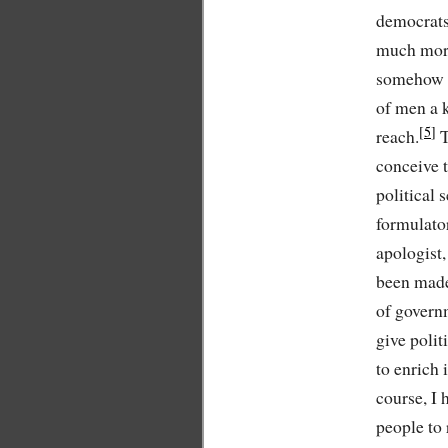
democrats,
much more
somehow m
of men a 
reach.
T
conceive t
political 
formulator
apologist,
been made.
of govern
give polit
to enrich 
course, I 
people to 