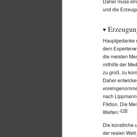
Daher muss eine
und die Erzeugu
Erzeugun
Hauptgedanke de
dem Expertenwis
die meisten Me
mithilfe der Med
zu groß, zu kom
Daher entwickel
voreingenommene
nach Lippmanns
Fiktion. Die Me
Welten.“
Die künstliche 
der realen Welt