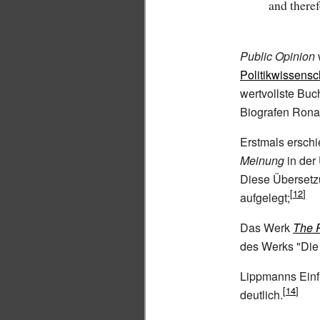
and theref
Public Opinion
Politikwissensc
wertvollste Bu
Biografen Ronal
Erstmals ersch
Meinung
in der
Diese Überset
aufgelegt;
Das Werk
The 
des Werks "Die 
Lippmanns Einf
deutlich.