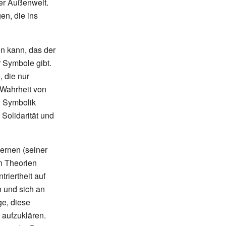
der Außenwelt.
en, die ins
en kann, das der
r Symbole gibt.
 die nur
 Wahrheit von
n Symbolik
Solidarität und
dernen (seiner
n Theorien
riertheit auf
n und sich an
ge, diese
 aufzuklären.