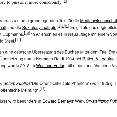
ore to pursue it more consciously.
wurde zu einem grundlegenden Text für die
Medienwissenschaf
haft
und die
Sozialpsychologie
.
Es gilt als das originellst
ch Lippmanns.
1997 erschien es in Neuauflage mit einem Vor
d Steel.
ien eine deutsche Übersetzung des Buches unter dem Titel
Die 
 Übersetzung durch Hermann Reidt 1964 bei
Rütten & Loening
i
zung wurde 2018 im
Westend Verlag
mit einem ausführlichen Vo
Phantom Public
("Die Öffentlichkeit als Phantom") von 1925 gilt
öffentliche Meinung".
luss wird besonders in
Edward Bernays
' Werk
Crystallizing Pub