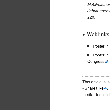
Mobilmachun
Jahrhundert 
220.
Weblinks
Poster in
Poster in 
Congress
This article is 
- Sharealike
.
media files, cl