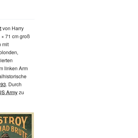
t
von Harry
m × 71 cm groß
 mit
blonden,
ierten
im linken Arm
lhistorische
 93
. Durch
US Army
zu