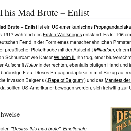
This Mad Brute – Enlist
ad Brute – Enlist
ist ein
US-amerikanisches
Propagandaplaka
as 1917 während des
Ersten Weltkrieges
entstand. Es ist 106 c
deutschen Feind in der Form eines menschenähnlichen Primaten
her preußischer
Pickelhaube
mit der Aufschrift
Militarism
, einem 
en Schnurrbart wie Kaiser
Wilhelm II.
ihn trug, einer blutverschm
er Aufschrift
Kultur
in der rechten, ebenfalls blutigen Hand und 
 barbusige Frau. Dieses Propagandaplakat nimmt Bezug auf rea
die Invasion Belgiens („
Rape of Belgium
“) und das
Manifest der
da sollten US-Amerikaner bewogen werden, sich freiwillig zur
chweise
pfer:
"Destroy this mad brute". Emotionale