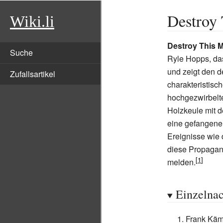
Destroy 
Wiki.li
Destroy This M
Suche
Ryle Hopps, d
und zeigt den 
Zufallsartikel
charakteristisc
hochgezwirbelt
Holzkeule mit d
eine gefangene
Ereignisse wie 
diese Propagan
melden.
Einzelna
Frank Käm