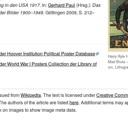
g in den USA 1917.
In:
Gerhard Paul
(Hrsg.):
Das
der Bilder 1900–1949.
Göttingen 2009, S. 212–
 der Hoover Institution Political Poster Database
Harry Ryle 
Mad Brute –
der World War I Posters Collection der Library of
cm, Lithogr
issued from
Wikipedia
. The text is licensed under
Creative Common
 The authors of the article are listed
here
. Additional terms may ap
ick on images to show image meta data.