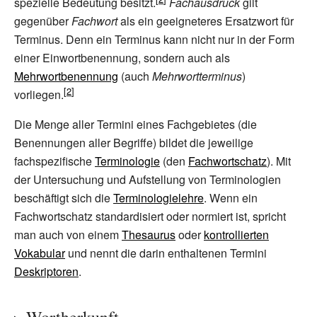
spezielle Bedeutung besitzt.
Fachausdruck
gilt
gegenüber
Fachwort
als ein geeigneteres Ersatzwort für
Terminus. Denn ein Terminus kann nicht nur in der Form
einer Einwortbenennung, sondern auch als
Mehrwortbenennung
(auch
Mehrwortterminus
)
vorliegen.
Die Menge aller Termini eines Fachgebietes (die
Benennungen aller Begriffe) bildet die jeweilige
fachspezifische
Terminologie
(den
Fachwortschatz
). Mit
der Untersuchung und Aufstellung von Terminologien
beschäftigt sich die
Terminologielehre
. Wenn ein
Fachwortschatz standardisiert oder normiert ist, spricht
man auch von einem
Thesaurus
oder
kontrollierten
Vokabular
und nennt die darin enthaltenen Termini
Deskriptoren
.