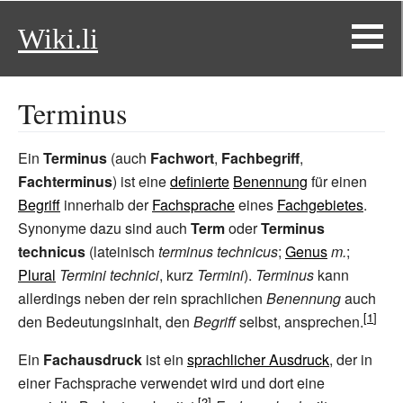
Wiki.li
Terminus
Ein
Terminus
(auch
Fachwort
,
Fachbegriff
,
Fachterminus
) ist eine
definierte
Benennung
für einen
Begriff
innerhalb der
Fachsprache
eines
Fachgebietes
.
Synonyme dazu sind auch
Term
oder
Terminus
technicus
(lateinisch
terminus technicus
;
Genus
m.
;
Plural
Termini technici
, kurz
Termini
).
Terminus
kann
allerdings neben der rein sprachlichen
Benennung
auch
den Bedeutungsinhalt, den
Begriff
selbst, ansprechen.
Ein
Fachausdruck
ist ein
sprachlicher Ausdruck
, der in
einer Fachsprache verwendet wird und dort eine