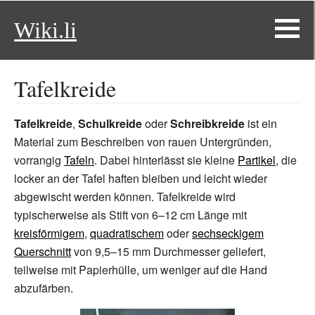
Wiki.li
Tafelkreide
Tafelkreide
,
Schulkreide
oder
Schreibkreide
ist ein
Material zum Beschreiben von rauen Untergründen,
vorrangig
Tafeln
. Dabei hinterlässt sie kleine
Partikel
, die
locker an der Tafel haften bleiben und leicht wieder
abgewischt werden können. Tafelkreide wird
typischerweise als Stift von 6–12 cm Länge mit
kreisförmigem
,
quadratischem
oder
sechseckigem
Querschnitt
von 9,5–15 mm Durchmesser geliefert,
teilweise mit Papierhülle, um weniger auf die Hand
abzufärben.