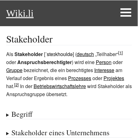
Wiki.li
Stakeholder
Als
Stakeholder
[
ˈsteɪkhoʊldə
] (
deutsch
„Teilhaber“
oder
Anspruchsberechtigter
) wird eine
Person
oder
Gruppe
bezeichnet, die ein berechtigtes
Interesse
am
Verlauf oder Ergebnis eines
Prozesses
oder
Projektes
hat.
In der
Betriebswirtschaftslehre
wird Stakeholder als
Anspruchsgruppe übersetzt.
Begriff
Stakeholder eines Unternehmens