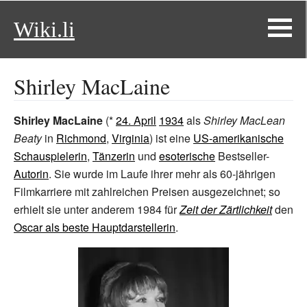
Wiki.li
Shirley MacLaine
Shirley MacLaine
(*
24. April
1934
als
Shirley MacLean
Beaty
in
Richmond
,
Virginia
) ist eine
US-amerikanische
Schauspielerin
,
Tänzerin
und
esoterische
Bestseller-
Autorin
. Sie wurde im Laufe ihrer mehr als 60-jährigen
Filmkarriere mit zahlreichen Preisen ausgezeichnet; so
erhielt sie unter anderem 1984 für
Zeit der Zärtlichkeit
den
Oscar als beste Hauptdarstellerin
.