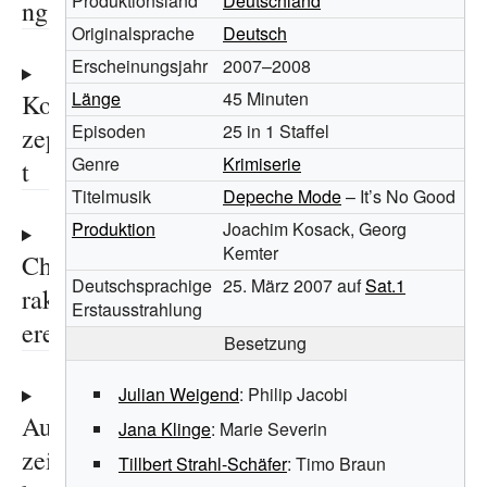
Produktionsland
Deutschland
ng
Originalsprache
Deutsch
Erscheinungsjahr
2007–2008
Länge
45
Minuten
Kon
Episoden
25
in 1 Staffel
zep
Genre
Krimiserie
t
Titelmusik
Depeche Mode
– It’s No Good
Produktion
Joachim Kosack, Georg
Kemter
Cha
Deutschsprachige
25. März 2007 auf
Sat.1
rakt
Erstausstrahlung
ere
Besetzung
Julian Weigend
: Philip Jacobi
Aus
Jana Klinge
: Marie Severin
zeic
Tillbert Strahl-Schäfer
: Timo Braun