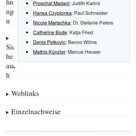
hnu
Proschat Madani
: Judith Karimi
nge
Hansa Czypionka
: Paul Schneider
n
Nicole Marischka
: Dr. Stefanie Peters
Catherine Bode
: Katja Fried
Denis Petkovic
: Benno Wilms
Sie
Mathis Künzler
: Marcus Heuser
he
auc
h
Weblinks
Einzelnachweise