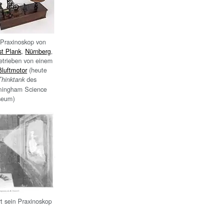
 Praxinoskop von
st Plank
,
Nürnberg
,
etrieben von einem
ßluftmotor
(heute
des
Thinktank
mingham Science
eum)
t sein Praxinoskop