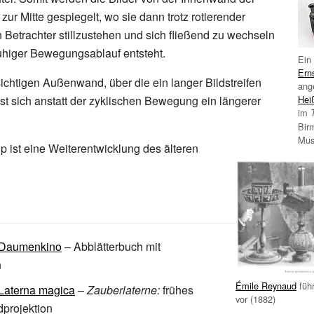
ur Mitte gespiegelt, wo sie dann trotz rotierender
 Betrachter stillzustehen und sich fließend zu wechseln
uhiger Bewegungsablauf entsteht.
Ein
Ern
sichtigen Außenwand, über die ein langer Bildstreifen
ang
Hei
ässt sich anstatt der zyklischen Bewegung ein längerer
im
Bir
Mus
 ist eine Weiterentwicklung des älteren
Daumenkino
– Abblätterbuch mit
n
Émile Reynaud
führ
Laterna magica
–
Zauberlaterne:
frühes
vor (1882)
dprojektion