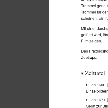
Trommel genau z
Trommel für den
scheinen. Ein r
Mit einer durch
geführt wird, l
Film zeigen.
Das Praxinoskop
Zoetrops
.
Zeittafel
ab 1600:
Einzelbilder
ab 1671:
Gerät zur Bil