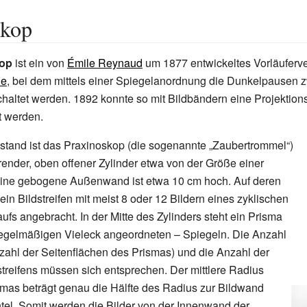
skop
kop
ist ein von
Émile Reynaud
um 1877 entwickeltes Vorläuferve
ie
, bei dem mittels einer Spiegelanordnung die Dunkelpausen 
haltet werden. 1892 konnte so mit Bildbändern eine Projektio
t werden.
stand ist das Praxinoskop (die sogenannte „Zaubertrommel“)
erender, oben offener Zylinder etwa von der Größe einer
Seine gebogene Außenwand ist etwa 10 cm hoch. Auf deren
ein Bildstreifen mit meist 8 oder 12 Bildern eines zyklischen
s angebracht. In der Mitte des Zylinders steht ein Prisma
regelmäßigen Vieleck angeordneten
– Spiegeln. Die Anzahl
zahl der Seitenflächen des Prismas) und die Anzahl der
streifens müssen sich entsprechen. Der mittlere Radius
mas beträgt genau die Hälfte des Radius zur Bildwand
el. Somit werden die Bilder von der Innenwand der