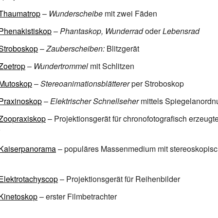
Thaumatrop
–
Wunderscheibe
mit zwei Fäden
Phenakistiskop
–
Phantaskop, Wunderrad
oder
Lebensrad
Stroboskop
–
Zauberscheiben:
Blitzgerät
Zoetrop
–
Wundertrommel
mit Schlitzen
Mutoskop
–
Stereoanimationsblätterer
per Stroboskop
Praxinoskop
–
Elektrischer Schnellseher
mittels Spiegelanordn
Zoopraxiskop
– Projektionsgerät für chronofotografisch erzeugt
Kaiserpanorama
– populäres Massenmedium mit stereoskopis
Elektrotachyscop
– Projektionsgerät für Reihenbilder
Kinetoskop
– erster Filmbetrachter