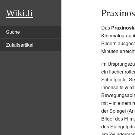
Praxino
Wiki.li
Das
Praxinos
Suche
Kinematograph
Bildern ausgesc
Zufallsartikel
Minuten erreich
Im Ursprungszu
ein flacher roti
Schallplatte. 
Innenseite wird 
Bewegungsablauf
mit –
in einem 
der Spiegel (An
Bilder des Film
des Spiegelpris
am Zylindermant