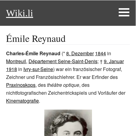
Wiki.li
Émile Reynaud
Charles-Émile Reynaud
(*
8. Dezember
1844
in
Montreuil
,
Département Seine-Saint-Denis
; †
9. Januar
1918
in
Ivry-sur-Seine
) war ein französischer Fotograf,
Zeichner und Französischlehrer. Er war Erfinder des
Praxinoskops
, des
théâtre optique
, des
nichtfotografischen Zeichentrickspiels und Vorläufer der
Kinematografie
.