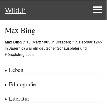
Wiki.li
Max Bing
Max Bing
(*
15. März
1885
in
Dresden
; †
7. Februar
1945
in
Jauernig
) war ein deutscher
Schauspieler
und
Hörspielregisseur.
Leben
Filmografie
Literatur