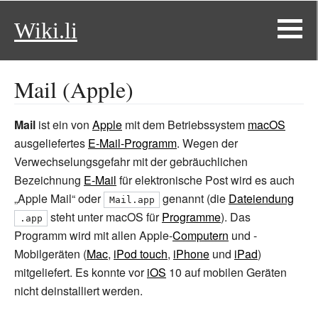
Wiki.li
Mail (Apple)
Mail
ist ein von
Apple
mit dem Betriebssystem
macOS
ausgeliefertes
E-Mail-Programm
. Wegen der
Verwechselungsgefahr mit der gebräuchlichen
Bezeichnung
E-Mail
für elektronische Post wird es auch
„Apple Mail“ oder
genannt (die
Dateiendung
Mail.app
steht unter macOS für
Programme
). Das
.app
Programm wird mit allen Apple-
Computern
und -
Mobilgeräten (
Mac
,
iPod touch
,
iPhone
und
iPad
)
mitgeliefert. Es konnte vor
iOS
10 auf mobilen Geräten
nicht deinstalliert werden.