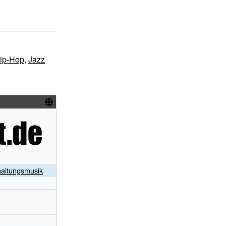
ip-Hop
,
Jazz
haltungsmusik