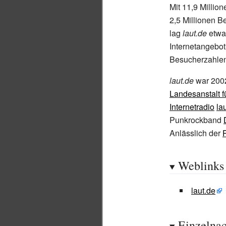
Mit 11,9 Millio
2,5 Millionen B
lag
laut.de
etwa 
Internetangebo
Besucherzahle
laut.de
war 2002
Landesanstalt 
Internetradio
la
Punkrockband
Anlässlich der
Weblinks
laut.de
Einzelna