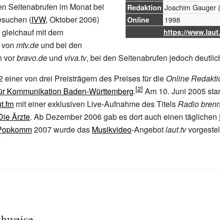
nen Seitenabrufen im Monat bei
Joachim Gauger
Redaktion
esuchen (
IVW
, Oktober 2006)
1998
Online
gleichauf mit dem
https://www.laut
t von
mtv.de
und bei den
n vor
bravo.de
und
viva.tv
, bei den Seitenabrufen jedoch deutlic
 einer von drei Preisträgern des Preises für die
Online Redakti
für Kommunikation Baden-Württemberg
.
Am 10. Juni 2005 sta
ut.fm
mit einer exklusiven Live-Aufnahme des Titels
Radio brenn
Die Ärzte
. Ab Dezember 2006 gab es dort auch einen täglichen
Popkomm
2007 wurde das
Musikvideo
-Angebot
laut.tv
vorgestell
chweise