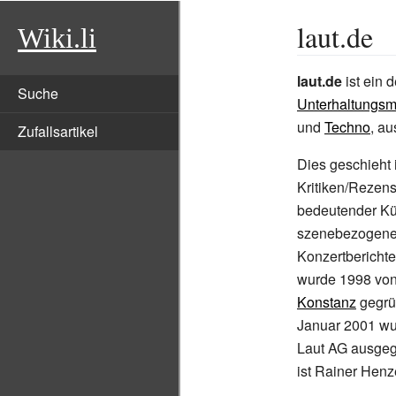
laut.de
Wiki.li
laut.de
ist ein 
Suche
Unterhaltungsm
und
Techno
, au
Zufallsartikel
Dies geschieht 
Kritiken/Rezens
bedeutender Kün
szenebezogenen
Konzertbericht
wurde 1998 von
Konstanz
gegrü
Januar 2001 wur
Laut AG ausgeg
ist Rainer Henz