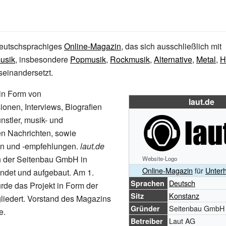
deutschsprachiges
Online-Magazin
, das sich ausschließlich mit
usik
, insbesondere
Popmusik
,
Rockmusik
,
Alternative
,
Metal
,
H
seinandersetzt.
in Form von
laut.de
ionen, Interviews, Biografien
stler, musik- und
 Nachrichten, sowie
en und -empfehlungen.
laut.de
 der Seitenbau GmbH in
Website-Logo
Online-Magazin
für
Unter
ndet und aufgebaut. Am 1.
Deutsch
Sprachen
de das Projekt in Form der
Konstanz
Sitz
liedert. Vorstand des Magazins
Seitenbau GmbH
Gründer
e.
Laut AG
Betreiber