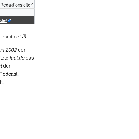
(Redaktionsleiter)
.de/
h dahinter.
on 2002
der
rtete
laut.de
das
t
der
Podcast
.
t.