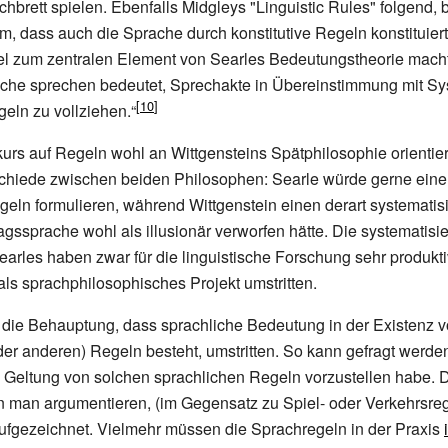
hbrett spielen. Ebenfalls Midgleys "Linguistic Rules" folgend, 
, dass auch die Sprache durch konstitutive Regeln konstituier
el zum zentralen Element von Searles Bedeutungstheorie macht. 
ache sprechen bedeutet, Sprechakte in Übereinstimmung mit S
geln zu vollziehen.“
rs auf Regeln wohl an Wittgensteins Spätphilosophie orientiert 
schiede zwischen beiden Philosophen: Searle würde gerne eine
geln formulieren, während Wittgenstein einen derart systemati
agssprache wohl als illusionär verworfen hätte. Die systematis
les haben zwar für die linguistische Forschung sehr produktiv
als sprachphilosophisches Projekt umstritten.
t die Behauptung, dass sprachliche Bedeutung in der Existenz 
oder anderen) Regeln besteht, umstritten. So kann gefragt werde
 Geltung von solchen sprachlichen Regeln vorzustellen habe. 
 man argumentieren, (im Gegensatz zu Spiel- oder Verkehrsrege
aufgezeichnet. Vielmehr müssen die Sprachregeln in der Praxis