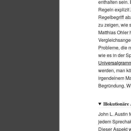
enthalten sein.
Regeln explizi
Regelbegriff a
zu zeigen, wie 
Matthias Ohler 
Vergleichsangeb
Probleme, die 
wie es in der 
Universalgramm
werden, man kö
irgendeinem Maß
Begründung. Wit
Illokutionäre
John L. Austin 
jedem Sprechakt
Dieser Aspekt w