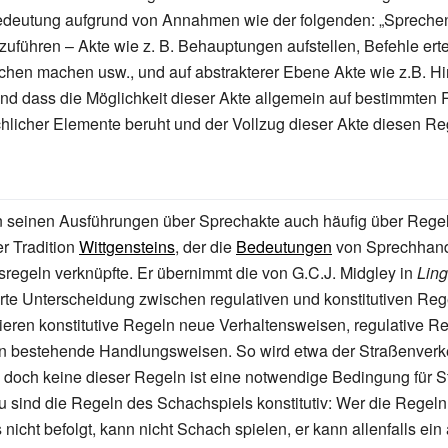
edeutung aufgrund von Annahmen wie der folgenden: „Spreche
uführen – Akte wie z.
B. Behauptungen aufstellen, Befehle erte
echen machen usw., und auf abstrakterer Ebene Akte wie z.B. 
und dass die Möglichkeit dieser Akte allgemein auf bestimmten 
licher Elemente beruht und der Vollzug dieser Akte diesen Rege
in seinen Ausführungen über Sprechakte auch häufig über Regel
er Tradition
Wittgensteins
, der die
Bedeutungen
von Sprechhand
regeln verknüpfte. Er übernimmt die von G.C.J. Midgley in
Ling
rte Unterscheidung zwischen regulativen und konstitutiven Reg
uieren konstitutive Regeln neue Verhaltensweisen, regulative 
on bestehende Handlungsweisen. So wird etwa der Straßenverk
, doch keine dieser Regeln ist eine notwendige Bedingung für S
u sind die Regeln des Schachspiels konstitutiv: Wer die Regeln
nicht befolgt, kann nicht Schach spielen, er kann allenfalls ein