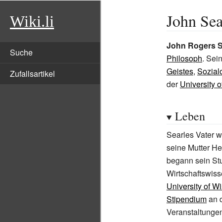
John Sea
Wiki.li
John Rogers S
Suche
Philosoph
. Sei
Geistes
,
Sozial
Zufallsartikel
der
University o
Leben
Searles Vater w
seine Mutter He
begann sein Stu
Wirtschaftswiss
University of W
Stipendium
an 
Veranstaltunge