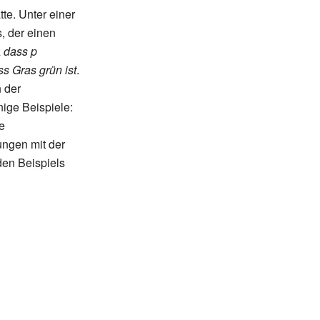
te. Unter einer
, der einen
z
dass p
ss Gras grün ist
.
 der
nige Beispiele:
e
ungen mit der
den Beispiels