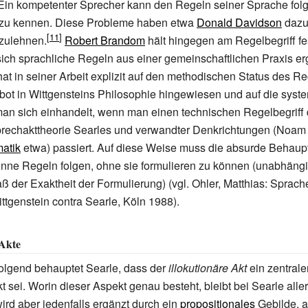
 Ein kompetenter Sprecher kann den Regeln seiner Sprache fol
t zu kennen. Diese Probleme haben etwa
Donald Davidson
dazu 
bzulehnen.
Robert Brandom
hält hingegen am Regelbegriff fe
sich sprachliche Regeln aus einer gemeinschaftlichen Praxis e
hat in seiner Arbeit explizit auf den methodischen Status des Re
ot in Wittgensteins Philosophie hingewiesen und auf die syst
man sich einhandelt, wenn man einen technischen Regelbegriff
Sprechakttheorie Searles und verwandter Denkrichtungen (Noa
atik
etwa) passiert. Auf diese Weise muss die absurde Behaupt
nne Regeln folgen, ohne sie formulieren zu können (unabhäng
 der Exaktheit der Formulierung) (vgl. Ohler, Matthias: Sprach
tgenstein contra Searle, Köln 1988).
 Akte
folgend behauptet Searle, dass der
illokutionäre Akt
ein zentrale
 sei. Worin dieser Aspekt genau besteht, bleibt bei Searle aller
ird aber jedenfalls ergänzt durch ein
propositionales
Gebilde, a