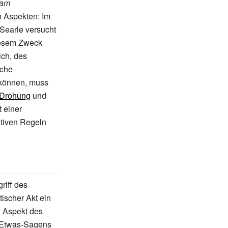
Sam
n Aspekten: Im
 Searle versucht
diesem Zweck
ich, des
iche
 können, muss
Drohung
und
 einer
utiven Regeln
riff des
tischer Akt ein
n Aspekt des
s Etwas-Sagens