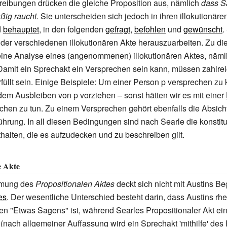
reibungen drücken die gleiche Proposition aus, nämlich
dass 
ig raucht.
Sie unterscheiden sich jedoch in ihren illokutionäre
d
behauptet
, in den folgenden
gefragt
,
befohlen
und
gewünscht
.
 der verschiedenen illokutionären Akte herauszuarbeiten. Zu 
seine Analyse eines (angenommenen) illokutionären Aktes, näml
 Damit ein Sprechakt ein Versprechen sein kann, müssen zahlre
üllt sein. Einige Beispiele: Um einer Person p versprechen zu
dem Ausbleiben von p vorziehen – sonst hätten wir es mit einer
hen zu tun. Zu einem Versprechen gehört ebenfalls die Absicht
rung. In all diesen Bedingungen sind nach Searle die konstit
halten, die es aufzudecken und zu beschreiben gilt.
e Akte
mmung des
Propositionalen Aktes
deckt sich nicht mit Austins Beg
es
. Der wesentliche Unterschied besteht darin, dass Austins rhe
en "Etwas Sagens" ist, während Searles Propositionaler Akt ei
 (nach allgemeiner Auffassung wird ein Sprechakt 'mithilfe' de