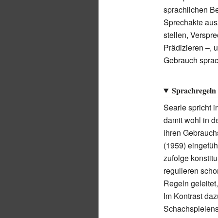
sprachlichen B
Sprechakte ausz
stellen, Verspr
Prädizieren –, 
Gebrauch sprach
Sprachregeln
Searle spricht 
damit wohl in d
ihren Gebrauchs
(1959) eingefüh
zufolge konstit
regulieren sch
Regeln geleitet
Im Kontrast daz
Schachspielens 