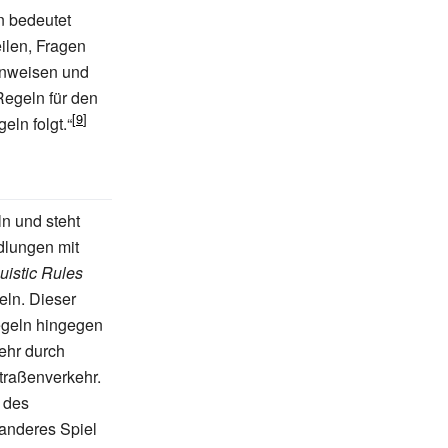
n bedeutet
ilen, Fragen
Hinweisen und
Regeln für den
ln folgt.“
n und steht
lungen mit
uistic Rules
eln. Dieser
Regeln hingegen
ehr durch
traßenverkehr.
 des
 anderes Spiel