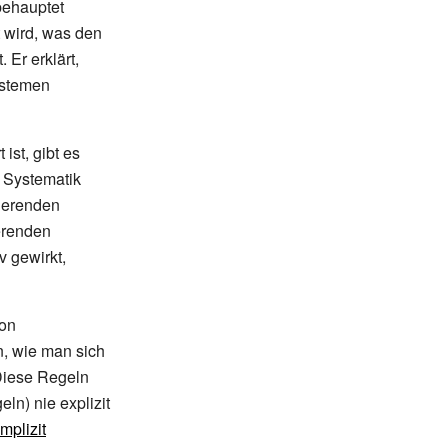
behauptet
t wird, was den
Er erklärt,
ystemen
ist, gibt es
 Systematik
sierenden
ierenden
 gewirkt,
von
n, wie man sich
Diese Regeln
ln) nie explizit
implizit