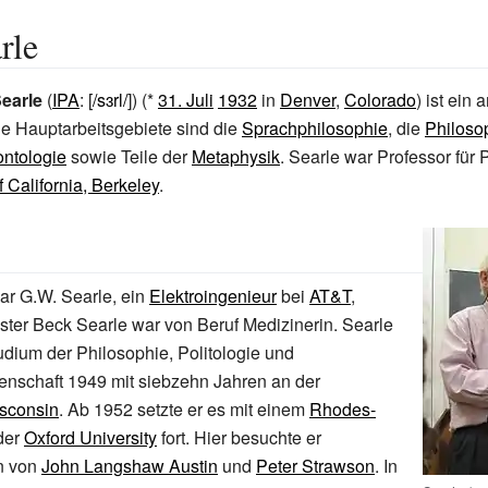
rle
earle
(
IPA
: [
/sɜrl/
]) (*
31. Juli
1932
in
Denver
,
Colorado
) ist ein
ne Hauptarbeitsgebiete sind die
Sprachphilosophie
, die
Philoso
ontologie
sowie Teile der
Metaphysik
. Searle war Professor für 
f California, Berkeley
.
ar G.W. Searle, ein
Elektroingenieur
bei
AT&T
,
ster Beck Searle war von Beruf Medizinerin. Searle
dium der Philosophie, Politologie und
enschaft 1949 mit siebzehn Jahren an der
isconsin
. Ab 1952 setzte er es mit einem
Rhodes-
der
Oxford University
fort. Hier besuchte er
n von
John Langshaw Austin
und
Peter Strawson
. In