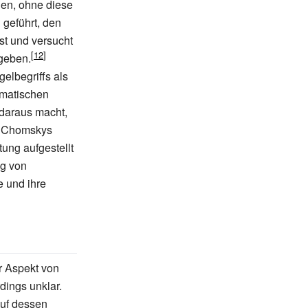
gen, ohne diese
geführt, den
st und versucht
rgeben.
gelbegriffs als
ematischen
 daraus macht,
m Chomskys
ung aufgestellt
ig von
e und ihre
r Aspekt von
dings unklar.
uf dessen