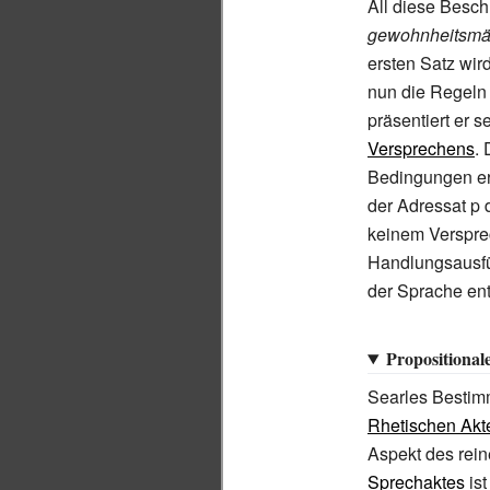
All diese Besch
gewohnheitsmäß
ersten Satz wir
nun die Regeln
präsentiert er 
Versprechens
.
Bedingungen erf
der Adressat p 
keinem Versprec
Handlungsausfüh
der Sprache ent
Propositional
Searles Besti
Rhetischen Akt
Aspekt des rein
Sprechaktes
ist