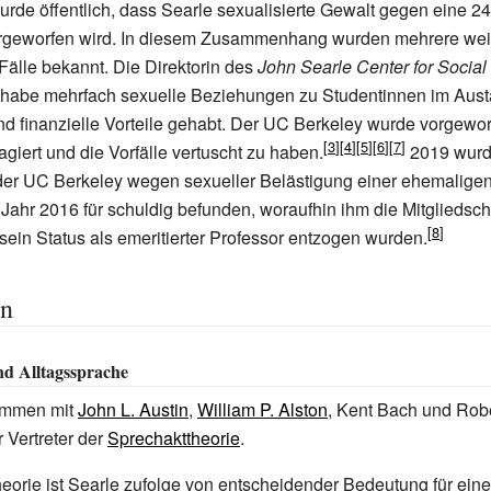
rde öffentlich, dass Searle sexualisierte Gewalt gegen eine 24
vorgeworfen wird. In diesem Zusammenhang wurden mehrere wei
älle bekannt. Die Direktorin des
John Searle Center for Social
e habe mehrfach sexuelle Beziehungen zu Studentinnen im Aust
 finanzielle Vorteile gehabt. Der UC Berkeley wurde vorgeworf
iert und die Vorfälle vertuscht zu haben.
2019 wurd
der UC Berkeley wegen sexueller Belästigung einer ehemaligen
m Jahr 2016 für schuldig befunden, woraufhin ihm die Mitgliedsch
 sein Status als emeritierter Professor entzogen wurden.
en
d Alltagssprache
sammen mit
John L. Austin
,
William P. Alston
, Kent Bach und Rob
r Vertreter der
Sprechakttheorie
.
eorie ist Searle zufolge von entscheidender Bedeutung für eine