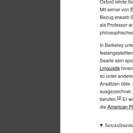
Oxford lehrte 
Mit seiner von
P
Bezug erwarb S
als Professor a
philosophischen
In Berkeley un
festangestellte
Searle sein sp
Linguistik
hinei
so unter andere
Ansätzen übte. 
ausgezeichnet.
berufen.
Er w
die
American Ph
Sexualisier