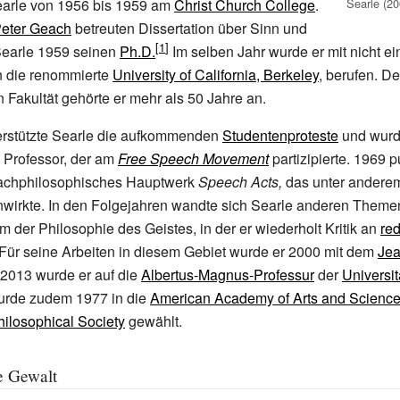
Searle (20
Searle von 1956 bis 1959 am
Christ Church College
.
eter Geach
betreuten Dissertation über Sinn und
earle 1959 seinen
Ph.D.
Im selben Jahr wurde er mit nicht e
n die renommierte
University of California, Berkeley
, berufen. De
 Fakultät gehörte er mehr als 50 Jahre an.
terstützte Searle die aufkommenden
Studentenproteste
und wurd
n Professor, der am
Free Speech Movement
partizipierte. 1969 p
rachphilosophisches Hauptwerk
Speech Acts,
das unter anderem
nwirkte. In den Folgejahren wandte sich Searle anderen Theme
m der Philosophie des Geistes, in der er wiederholt Kritik an
red
Für seine Arbeiten in diesem Gebiet wurde er 2000 mit dem
Jea
 2013 wurde er auf die
Albertus-Magnus-Professur
der
Universit
urde zudem 1977 in die
American Academy of Arts and Scienc
ilosophical Society
gewählt.
te Gewalt