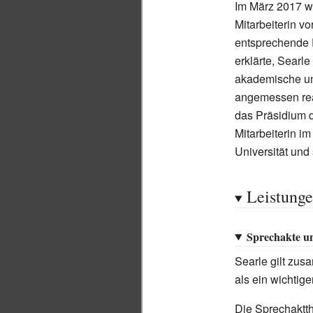
Im März 2017 wu
Mitarbeiterin 
entsprechende F
erklärte, Searl
akademische und
angemessen reag
das Präsidium 
Mitarbeiterin i
Universität und
Leistung
Sprechakte un
Searle gilt zu
als ein wichtige
Die Sprechaktth