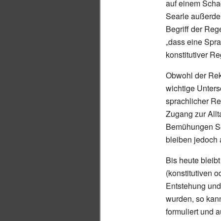
auf einem Schac
Searle außerdem
Begriff der Reg
„dass eine Spr
konstitutiver Re
Obwohl der Reku
wichtige Unter
sprachlicher Re
Zugang zur Allt
Bemühungen Sear
bleiben jedoch 
Bis heute bleib
(konstitutiven 
Entstehung und
wurden, so kann
formuliert und 