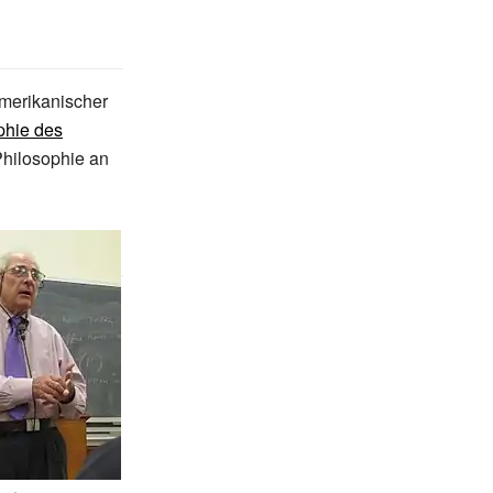
 amerikanischer
phie des
Philosophie an