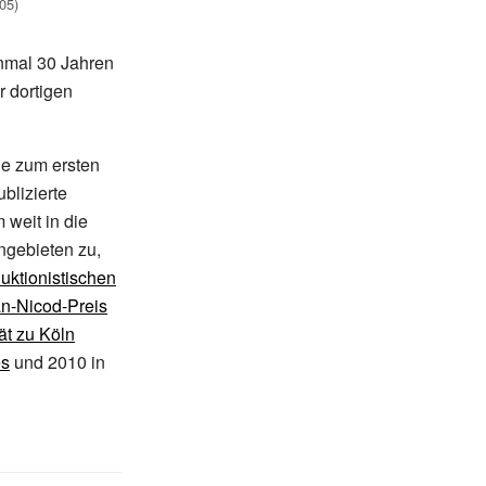
05)
inmal 30 Jahren
r dortigen
e zum ersten
ublizierte
 weit in die
ngebieten zu,
uktionistischen
n-Nicod-Preis
ät zu Köln
es
und 2010 in