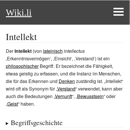
Wiki.li
Intellekt
Der
Intellekt
(von
lateinisch
intellectus
‚Erkenntnisvermögen‘, ‚Einsicht‘, ‚Verstand‘) ist ein
philosophischer
Begriff. Er bezeichnet die Fähigkeit,
etwas geistig zu erfassen, und die Instanz im Menschen,
die für das Erkennen und
Denken
zuständig ist. „Intellekt“
wird oft als Synonym für „
Verstand
“ verwendet, kann aber
auch die Bedeutungen „
Vernunft
“, „
Bewusstsein
“ oder
„
Geist
“ haben.
Begriffsgeschichte