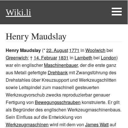
Wiki.li
Henry Maudslay
Henry Maudslay
(*
22. August
1771
in
Woolwich
bei
Greenwich
; †
14. Februar
1831
in
Lambeth
bei
London
)
war ein englischer
Maschinenbauer
, der die erste ganz
aus Metall gefertigte
Drehbank
mit Zwangsführung des
Drehstahles über Kreuzsupport und Werkzeugschlitten
sowie Leitspindel zum maschinell gesteuerten
Werkzeugvorschub zwecks reproduzierbar genauer
Fertigung von
Bewegungsschrauben
konstruierte. Er gilt
als Begründer des englischen Werkzeugmaschinenbaus.
Sein Einfluss auf die Entwicklung von
Werkzeugmaschinen
wird mit dem von
James Watt
auf