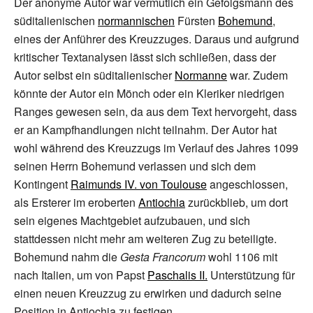
Der anonyme Autor war vermutlich ein Gefolgsmann des
süditalienischen
normannischen
Fürsten
Bohemund
,
eines der Anführer des Kreuzzuges. Daraus und aufgrund
kritischer Textanalysen lässt sich schließen, dass der
Autor selbst ein süditalienischer
Normanne
war. Zudem
könnte der Autor ein Mönch oder ein Kleriker niedrigen
Ranges gewesen sein, da aus dem Text hervorgeht, dass
er an Kampfhandlungen nicht teilnahm. Der Autor hat
wohl während des Kreuzzugs im Verlauf des Jahres 1099
seinen Herrn Bohemund verlassen und sich dem
Kontingent
Raimunds IV. von Toulouse
angeschlossen,
als Ersterer im eroberten
Antiochia
zurückblieb, um dort
sein eigenes Machtgebiet aufzubauen, und sich
stattdessen nicht mehr am weiteren Zug zu beteiligte.
Bohemund nahm die
Gesta Francorum
wohl 1106 mit
nach Italien, um von Papst
Paschalis II.
Unterstützung für
einen neuen Kreuzzug zu erwirken und dadurch seine
Position in Antiochia zu festigen.