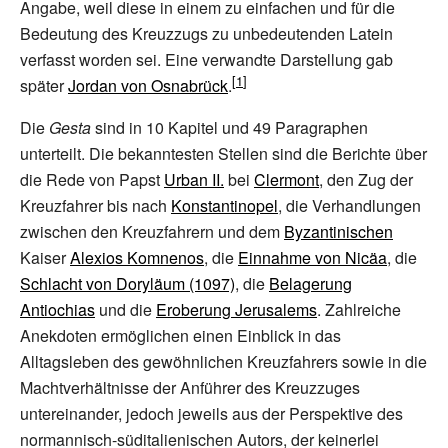
Angabe, weil diese in einem zu einfachen und für die
Bedeutung des Kreuzzugs zu unbedeutenden Latein
verfasst worden sei. Eine verwandte Darstellung gab
später
Jordan von Osnabrück
.
Die
Gesta
sind in 10 Kapitel und 49 Paragraphen
unterteilt. Die bekanntesten Stellen sind die Berichte über
die Rede von Papst
Urban II.
bei
Clermont
, den Zug der
Kreuzfahrer bis nach
Konstantinopel
, die Verhandlungen
zwischen den Kreuzfahrern und dem
Byzantinischen
Kaiser
Alexios Komnenos
, die
Einnahme von Nicäa
, die
Schlacht von Doryläum (1097)
, die
Belagerung
Antiochias
und die
Eroberung Jerusalems
. Zahlreiche
Anekdoten ermöglichen einen Einblick in das
Alltagsleben des gewöhnlichen Kreuzfahrers sowie in die
Machtverhältnisse der Anführer des Kreuzzuges
untereinander, jedoch jeweils aus der Perspektive des
normannisch-süditalienischen Autors, der keinerlei