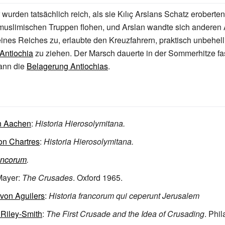
wurden tatsächlich reich, als sie Kılıç Arslans Schatz eroberten,
 muslimischen Truppen flohen, und Arslan wandte sich anderen
seines Reiches zu, erlaubte den Kreuzfahrern, praktisch unbehell
Antiochia
zu ziehen. Der Marsch dauerte in der Sommerhitze fas
ann die
Belagerung Antiochias
.
on Aachen
:
Historia Hierosolymitana.
on Chartres
:
Historia Hierosolymitana.
ancorum
.
Mayer:
The Crusades
. Oxford 1965.
von Aguilers
:
Historia francorum qui ceperunt Jerusalem
Riley-Smith
:
The First Crusade and the Idea of Crusading
. Phi