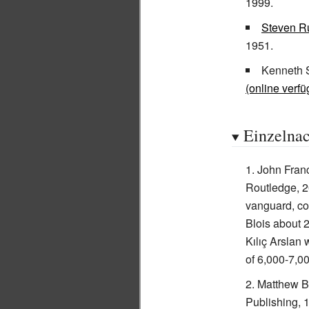
1999.
Steven R
1951.
Kenneth S
(online verfü
Einzelna
John Fran
Routledge, 20
vanguard, co
Blois about 
Kılıç Arslan 
of 6,000-7,0
Matthew B
Publishing, 1