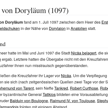
t von Doryläum (1097)
von Doryläum
fand am 1. Juli 1097 zwischen dem Heer des
Ers
eldschuken
in der Nähe von
Dorylaion
in
Anatolien
statt.
und
eer hatte im Mai und Juni 1097 die Stadt
Nicäa belagert
, die s
n
ergab. Letztere hatten die Übergabe nicht mit den Kreuzfahre
euzfahrer ihnen nun misstrauisch gegenüberstanden.
ließen die Kreuzfahrer ihr Lager vor
Nicäa
. Um die Verpflegung
lten sie sich (nach zeitgenössischen Quellen zwei Tage vor der S
ohemund von Tarent
, sein Neffe
Tankred
,
Robert Curthose
,
Robe
r byzantinische General
Tatikios
bildeten eine Vorausabteilung
Bruder
Balduin von Boulogne
,
Raimund IV. von Toulouse
,
Stepha
Vermandois
folgten mit einigem Abstand.