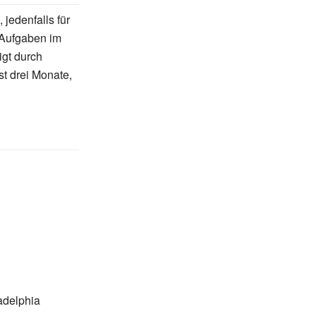
 jedenfalls für
 Aufgaben im
igt durch
t drei Monate,
ladelphia