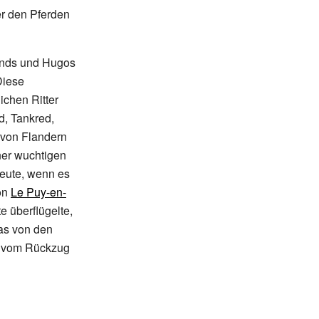
er den Pferden
munds und Hugos
Diese
ichen Ritter
d, Tankred,
 von Flandern
ner wuchtigen
eute, wenn es
von
Le Puy-en-
e überflügelte,
as von den
ht vom Rückzug