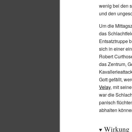
wenig bei den s
und den ungesc
Um die Mittagsz
das Schlachtfel
Entsatztruppe br
sich in einer 
Robert Curthos
das Zentrum, Go
Kavallerieattac
Gott gefällt, we
Velay
, mit sein
war die Schlach
panisch flüchte
abhalten könne
Wirkung