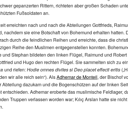
chwer gepanzerten Rittern, richteten aber großen Schaden unt
hützten Fußsoldaten an.
eit erreichten nach und nach die Abteilungen Gottfrieds, Rai
d, nachdem sie eine Botschaft von Bohemund erhalten hatten. 
ach durch die feindlichen Reihen und erreichte, dass die christl
einzigen Reihe den Muslimen entgegenstellen konnten. Bohemun
e und Stephan bildeten den linken Flügel, Raimund und Robert
ttfried und Hugo den rechten Flügel. Sie sammelten sich zu ei
ke und riefen:
Hodie omnes divites si Deo placet effecti eritis
(„H
rden wir alle reich sein“). Als
Adhemar de Monteil
, der Bischof 
er Abteilung dazukam und die Bogenschützen auf der linken Seit
t entschieden. Adhemar eroberte das muslimische Feldlager, d
nden Truppen verlassen worden war; Kılıç Arslan hatte sie nic
n.