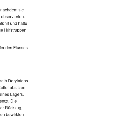
, nachdem sie
 observierten.
ührt und hatte
e Hilfstruppen
fer des Flusses
halb Dorylaions
eiter absitzen
eines Lagers.
etzt. Die
ller Rückzug,
en bewirkten