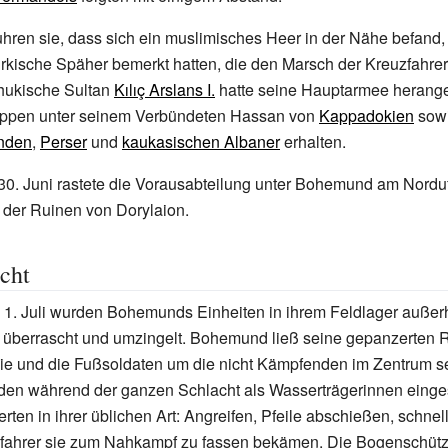
uhren sie, dass sich ein muslimisches Heer in der Nähe befand
rkische Späher bemerkt hatten, die den Marsch der Kreuzfahrer
hukische Sultan
Kılıç Arslans I.
hatte seine Hauptarmee herangef
uppen unter seinem Verbündeten Hassan von
Kappadokien
sowi
nden
,
Perser
und
kaukasischen Albaner
erhalten.
0. Juni rastete die Vorausabteilung unter Bohemund am Nordu
der Ruinen von Dorylaion.
cht
1. Juli wurden Bohemunds Einheiten in ihrem Feldlager außer
n überrascht und umzingelt. Bohemund ließ seine gepanzerten R
ie und die Fußsoldaten um die nicht Kämpfenden im Zentrum s
den während der ganzen Schlacht als Wasserträgerinnen einges
erten in ihrer üblichen Art: Angreifen, Pfeile abschießen, schne
zfahrer sie zum Nahkampf zu fassen bekämen. Die Bogenschütz