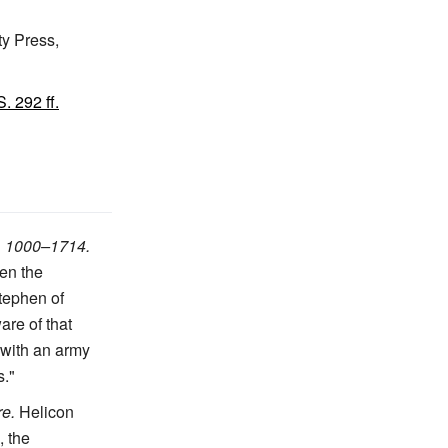
ty Press,
S. 292 ff.
, 1000–1714.
een the
tephen of
are of that
, with an army
s."
re.
Helicon
, the