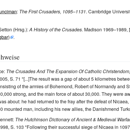
unciman
:
The First Crusaders, 1095–1131
. Cambridge Universi
etton (Hrsg.):
A History of the Crusades.
Madison 1969–1989,
gbar)
.
chweise
ce:
The Crusades And The Expansion Of Catholic Christendom
05, S. 71 "[...]The result was a gap of about 5 kilometres betw
nsisting of the armies of Bohemond, Robert of Normandy and S
20,000 strong, and the main force of about 30,000. They were aw
was about: he had returned to the fray after the defeat of Nicaea
00 mounted man, including his new allies, the Danishmend Turk
ennett:
The Hutchinson Dictionary of Ancient & Medieval Warfa
998, S. 103 "Following their successful siege of Nicaea in 1097