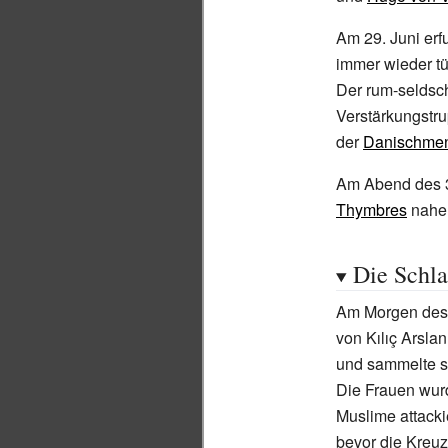
Am 29. Juni erf
immer wieder tü
Der rum-seldsc
Verstärkungstr
der
Danischme
Am Abend des 3
Thymbres
nahe 
Die Schla
Am Morgen des 
von Kılıç Arsla
und sammelte s
Die Frauen wur
Muslime attacki
bevor die Kreu