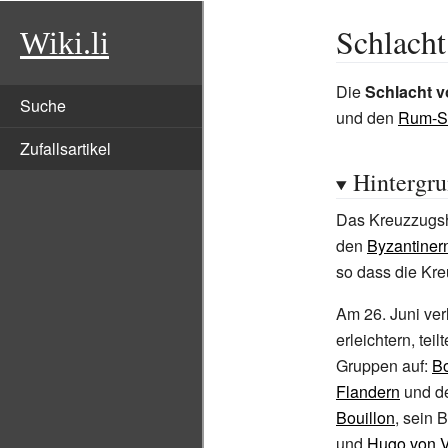
Schlach
Wiki.li
Die
Schlacht 
Suche
und den
Rum-S
Zufallsartikel
Hintergr
Das Kreuzzugsh
den
Byzantiner
so dass die Kr
Am 26. Juni ver
erleichtern, tei
Gruppen auf:
B
Flandern
und de
Bouillon
, sein 
und
Hugo von 