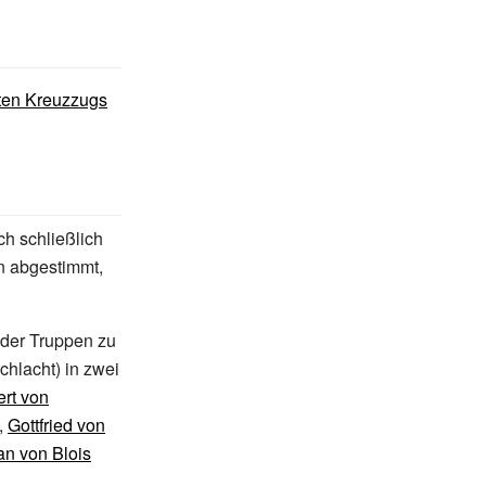
ten Kreuzzugs
ich schließlich
rn abgestimmt,
 der Truppen zu
chlacht) in zwei
rt von
,
Gottfried von
n von Blois