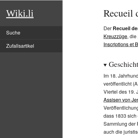
Recueil 
Wiki.li
Der
Recueil de
Suche
Kreuzzüge
, di
Inscriptions et 
Zufallsartikel
Geschich
Im 18. Jahrhun
veröffentlicht
Viertel des 19. 
Assisen von Je
Veröffentlichun
dass 1833 sich 
Sammlung der P
auch die jurist