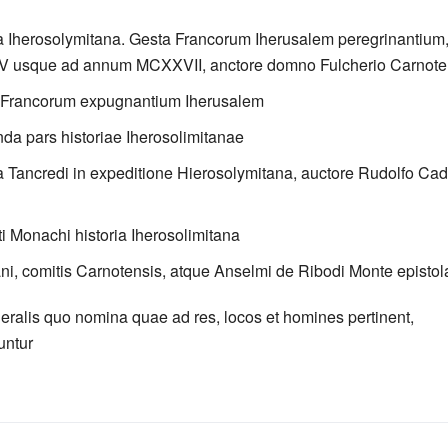
ia Iherosolymitana. Gesta Francorum Iherusalem peregrinantium
 usque ad annum MCXXVII, anctore domno Fulcherio Carnote
a Francorum expugnantium Iherusalem
nda pars historiae Iherosolimitanae
ta Tancredi in expeditione Hierosolymitana, auctore Rudolfo Ca
ti Monachi historia Iherosolimitana
ni, comitis Carnotensis, atque Anselmi de Ribodi Monte epistol
eralis quo nomina quae ad res, locos et homines pertinent,
ntur