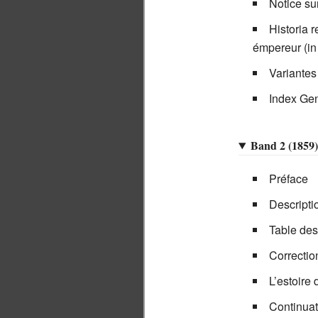
Notice su
Historia r
émpereur (in
Variantes
Index Gen
Band 2 (1859)
Préface
Descripti
Table de
Correctio
L’estoire
Continua