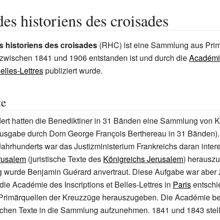
des historiens des croisades
s historiens des croisades
(RHC) ist eine Sammlung aus Prim
e zwischen 1841 und 1906 entstanden ist und durch die
Académi
Belles-Lettres
publiziert wurde.
te
dert hatten die Benediktiner in 31 Bänden eine Sammlung von 
 (Ausgabe durch Dom
George François Berthereau
in 31 Bänden).
Jahrhunderts war das Justizministerium Frankreichs daran interes
rusalem
(juristische Texte des
Königreichs Jerusalem
) herauszu
g wurde Benjamin Guérard anvertraut. Diese Aufgabe war aber 
die Académie des Inscriptions et Belles-Lettres in
Paris
entschi
rimärquellen der Kreuzzüge herauszugeben. Die Académie b
ischen Texte in die Sammlung aufzunehmen. 1841 und 1843 stel