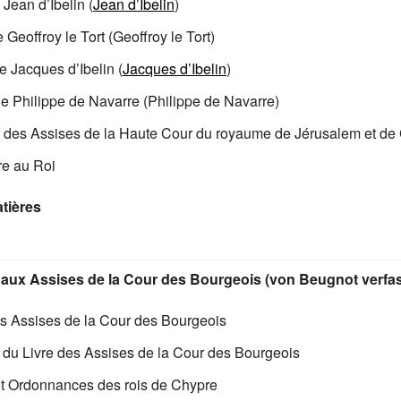
e Jean d’Ibelin (
Jean d’Ibelin
)
de Geoffroy le Tort (
Geoffroy le Tort
)
 de Jacques d’Ibelin (
Jacques d’Ibelin
)
de Philippe de Navarre (
Philippe de Navarre
)
f des Assises de la Haute Cour du royaume de Jérusalem et de
re au Roi
tières
 aux Assises de la Cour des Bourgeois (von Beugnot verfas
des Assises de la Cour des Bourgeois
é du Livre des Assises de la Cour des Bourgeois
 et Ordonnances des rois de Chypre