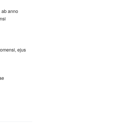
, ab anno
nsi
domensi, ejus
ae