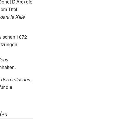
onet D’Arc) die
em Titel
ant le XIIIe
wischen 1872
etzungen
iens
nhalten.
s des croisades
,
für die
des