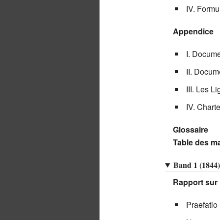
IV. Formu
Appendice
I. Documen
II. Docume
III. Les 
IV. Chart
Glossaire
Table des ma
Band 1 (1844)
Rapport sur 
Praefatio