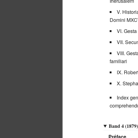
Iherusalem
V. Histor
Domini MXCV
VI. Gest
VII. Secu
VIII. Ges
familiari
IX. Rober
X. Stepha
Index gen
comprehendu
Band 4 (1879)
Préface