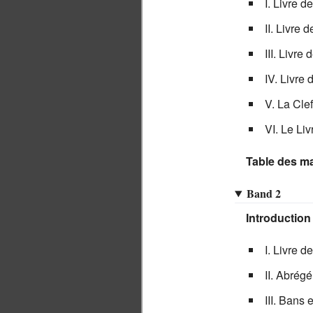
I. Livre d
II. Livre 
III. Livre
IV. Livre 
V. La Cle
VI. Le Liv
Table des ma
Band 2
Introduction
I. Livre 
II. Abrég
III. Bans