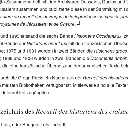
(in Zusammenarbeit mit den Archivaren Dessales, Duclos und D
rusalem zusammen und publizierte diese in der Sammlung mit d
salem ou recueil des ouvrages de jurisprudence composés pend
 royaumes de Jérusalem et de Chypre
.
und 1895 entstand die sechs Bände
Historiens Occidentaux
; z
ünf Bände der
Historiens orientaux
mit den französischen Übers
ke; 1875 und 1881 wurden in zwei Bänden die
Historiens grecs
 1869 und 1906 wurden in zwei Bänden die
Documents armén
 die eine französische Übersetzung der armenischen Texte bei
durch die Gregg Press ein Nachdruck der
Recueil des historien
 meisten Bibliotheken verfügbar ist. Mittlerweile sind alle Texte 
a Internet frei zugänglich.
Recueil des historiens des croisa
rzeichnis des
Lois, oder Beugnot Lois I oder II)