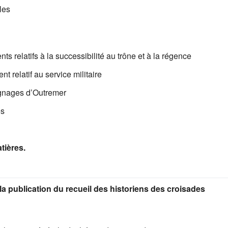
les
ts relatifs à la successibilité au trône et à la régence
nt relatif au service militaire
Lignages d’Outremer
es
tières.
la publication du recueil des historiens des croisades