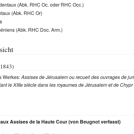
identaux (Abk. RHC Oc. oder RHC Occ.)
entaux (Abk. RHC Or)
s
éniens (Abk. RHC Doc. Arm.)
sicht
–1843)
es Werkes:
Assises de Jérusalem ou recueil des ouvrages de ju
t le XIIIe siècle dans les royaumes de Jérusalem et de Chypr
 aux Assises de la Haute Cour (von Beugnot verfasst)