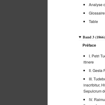
Analyse c
Glossaire
Table
Band 3 (1866)
Préface
I. Petri 
itinere
II. Gesta
III. Tude
inscribitur,
Sepulcrum de 
IV. Raimu