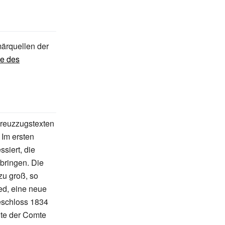
ärquellen der
e des
Kreuzzugstexten
 Im ersten
siert, die
bringen. Die
zu groß, so
ed, eine neue
eschloss 1834
lte der Comte