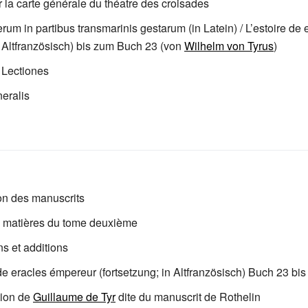
r la carte générale du théatre des croisades
erum in partibus transmarinis gestarum (in Latein) / L’estoire de 
 Altfranzösisch) bis zum Buch 23 (von
Wilhelm von Tyrus
)
 Lectiones
eralis
on des manuscrits
s matières du tome deuxième
ns et additions
 de eracles émpereur (fortsetzung; in Altfranzösisch) Buch 23 bis
tion de
Guillaume de Tyr
dite du manuscrit de Rothelin