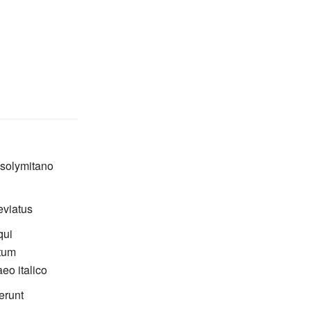
osolymitano
eviatus
qui
ctum
eo italico
erunt