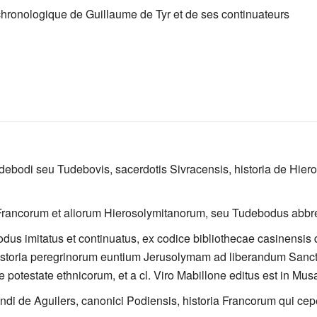
hronologique de Guillaume de Tyr et de ses continuateurs
Tudebodi seu Tudebovis, sacerdotis Sivracensis, historia de Hier
 Francorum et aliorum Hierosolymitanorum, seu Tudebodus abbr
bodus imitatus et continuatus, ex codice bibliothecae casinensis 
 Historia peregrinorum euntium Jerusolymam ad liberandum San
potestate ethnicorum, et a cl. Viro Mabillone editus est in Musa
ndi de Aguilers, canonici Podiensis, historia Francorum qui cep