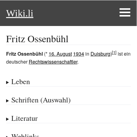
Wiki.li
Fritz Ossenbühl
Fritz Ossenbühl
(*
16. August
1934
in
Duisburg
)
ist ein
deutscher
Rechtswissenschaftler
.
Leben
Schriften (Auswahl)
Literatur
Weblinks