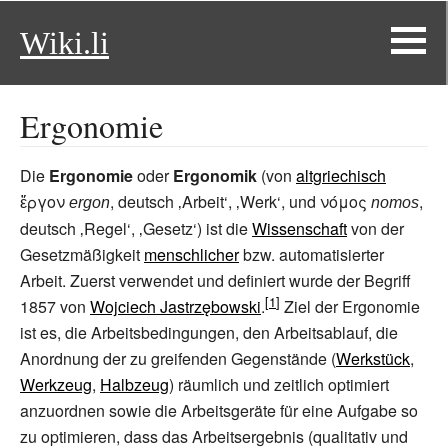
Wiki.li
Ergonomie
Die
Ergonomie
oder
Ergonomik
(von
altgriechisch
ἔργον
, deutsch
‚
Arbeit
‘
, ‚Werk‘, und
νόμος
,
ergon
nomos
deutsch
‚
Regel
‘
, ‚Gesetz‘) ist die
Wissenschaft
von der
Gesetzmäßigkeit
menschlicher
bzw. automatisierter
Arbeit. Zuerst verwendet und definiert wurde der Begriff
1857 von
Wojciech Jastrzębowski
.
Ziel der Ergonomie
ist es, die Arbeitsbedingungen, den Arbeitsablauf, die
Anordnung der zu greifenden Gegenstände (
Werkstück
,
Werkzeug
,
Halbzeug
) räumlich und zeitlich optimiert
anzuordnen sowie die Arbeitsgeräte für eine Aufgabe so
zu optimieren, dass das Arbeitsergebnis (qualitativ und