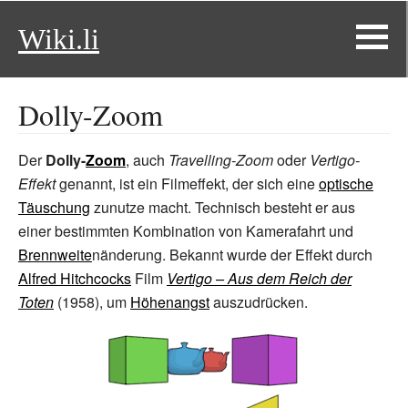
Wiki.li
Dolly-Zoom
Der
Dolly-
Zoom
, auch
Travelling-Zoom
oder
Vertigo-
Effekt
genannt, ist ein Filmeffekt, der sich eine
optische
Täuschung
zunutze macht. Technisch besteht er aus
einer bestimmten Kombination von Kamerafahrt und
Brennweite
nänderung. Bekannt wurde der Effekt durch
Alfred Hitchcocks
Film
Vertigo – Aus dem Reich der
Toten
(1958), um
Höhenangst
auszudrücken.