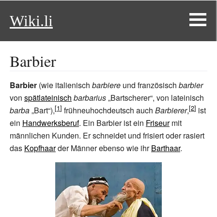
Wiki.li
Barbier
Barbier
(wie italienisch
barbiere
und französisch
barbier
von
spätlateinisch
barbarius
„Bartscherer“, von lateinisch
barba
„Bart“),
frühneuhochdeutsch auch
Barbierer
,
ist
ein
Handwerksberuf
. Ein Barbier ist ein
Friseur
mit
männlichen Kunden. Er schneidet und frisiert oder rasiert
das
Kopfhaar
der Männer ebenso wie ihr
Barthaar
.