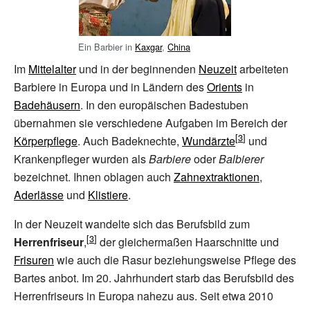
Ein Barbier in
Kaxgar
,
China
Im
Mittelalter
und in der beginnenden
Neuzeit
arbeiteten
Barbiere in Europa und in Ländern des
Orients
in
Badehäusern
. In den europäischen Badestuben
übernahmen sie verschiedene Aufgaben im Bereich der
Körperpflege
. Auch Badeknechte,
Wundärzte
und
Krankenpfleger wurden als
Barbiere
oder
Balbierer
bezeichnet. Ihnen oblagen auch
Zahnextraktionen
,
Aderlässe
und
Klistiere
.
In der Neuzeit wandelte sich das Berufsbild zum
Herrenfriseur
,
der gleichermaßen Haarschnitte und
Frisuren
wie auch die Rasur beziehungsweise Pflege des
Bartes anbot. Im 20. Jahrhundert starb das Berufsbild des
Herrenfriseurs in Europa nahezu aus. Seit etwa 2010